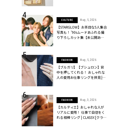
ッシィ]
物とは？ | CLASSY.[クラッシィ]
 28, 2026
Aug, 5, 2026
CULTURE
結婚指輪は“結
【STARGLOW】お茶目な5人集合
最愛リングが大
写真も！ ’90sムードあふれる撮
クラッシィ]
り下ろしカット集【未公開あ
り】 | CLASSY.[クラッシィ]
 24, 2025
Aug, 5, 2026
FASHION
れバッグ最新
【ブルガリ】【ブシュロン】背
プラダetc.
中を押してくれる！ おしゃれな
力あり」が条
人の愛用お仕事リングを拝見 |
クラッシィ]
CLASSY.[クラッシィ]
 20, 2026
Aug, 3, 2026
FASHION
シュロン、ショ
【カルティエ】おしゃれな人が
人が選んだ婚
リアルに愛用！ 仕事で自信をく
公開 |
れる相棒リング | CLASSY.[クラッ
ィ]
シィ]