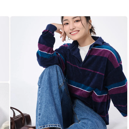
BEAUTY
Aug, 5, 2026
Feb,
BEAUTY
WEDDING
夏の深刻なくすみ・色ムラにア
結婚式に黒ドレス
プローチ！【透明感を底上げ】
ばれで失敗しない
神コスメ３選 | CLASSY.[クラッシ
ーを解説 | CLASS
ィ]
Aug, 5, 2026
Aug,
BEAUTY
WEDDING
ユニクロ名品も！日焼け対策ガ
【結婚指輪】人気
チ勢の「ないと無理」なアイテ
ング22選｜20〜3
ムハック7選 | CLASSY.[クラッシ
エピソードも | CLA
ィ]
ィ]
Aug, 5, 2026
Jun,
BEAUTY
WEDDING
忙しい毎日に「うるおいター
【一生ものジュエ
ボ」を。新【SOFINA BASIC＋】
存在感が際立つ！
のお手入れでうるおってなめら
「トゥギャザー」