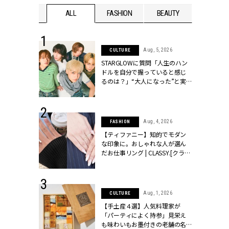
WEDDING
ALL
FASHION
BEAUTY
WEDDIN
 16, 2026
Aug, 5, 2026
CULTURE
はアリ？お呼
STARGLOWに質問「人生のハン
コーデ＆マナ
ドルを自分で握っていると感じ
Y.[クラッシィ]
るのは？」“大️人になった”と実
感する瞬間【3rdシングル
『Drivin' My Life』発売】 |
CLASSY.[クラッシィ]
 13, 2025
Aug, 4, 2026
FASHION
ブランドのリ
【ティファニー】知的でモダン
0代カップルの
な印象に。おしゃれな人が選ん
SSY.[クラッシ
だお仕事リング | CLASSY.[クラッ
シィ]
 30, 2026
Aug, 1, 2026
CULTURE
リー】1つでも
【手土産４選】人気料理家が
ポメラートの
「パーティによく持参」見栄え
シリーズに注
も味わいもお墨付きの老舗の名