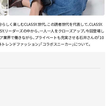
かな肌を目指す | CLASSY.[クラッ
目 | CLASSY.[クラ
シィ]
Nov, 17, 2025
Mar,
BEAUTY
WEDDING
【落ちない名品リップ10選】塗
【ティファニー】
く楽しむCLASSY.世代。この読者世代を代表して、CLASSY.
り直しできない・皮むけしやす
び目”モチーフの
SSY.リーダーズの中から、一人一人をクローズアップ。今回登場し
いetc.悩みをクリア | CLASSY.[ク
本命 | CLASSY.[
ラッシィ]
ア業界で働きながら、プライベートも充実させる石井さんの「10
外トレンドファッション」「コラボスニーカー」について。
Aug, 4, 2026
Dec,
BEAUTY
WEDDING
【猛暑ダメージ】はまずリセッ
【結婚式のお呼ば
ト！30代の夏枯れ肌を救う「先
事情】アンテプリマ、
回りエイジングケア」美容液3選
「小さくても収納
| CLASSY.[クラッシィ]
件！ | CLASSY.[
Jul, 30, 2026
May,
BEAUTY
WEDDING
【30代のヘアスタイル】じわじ
【カルティエ、ブ
わ人気「姫カット」ってどんな
ーメ】おしゃれな
ヘア？今支持されている理由っ
約指輪＆結婚指輪を
て？ | CLASSY.[クラッシィ]
CLASSY.[クラッシ