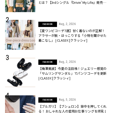
とは？【3rdシングル『Drivin' My Life』発売】 |
CLASSY.[クラッシィ]
Aug, 2, 2026
FASHION
【夏ワンピコーデ7選】甘く着ないのが正解！
アラサーが脱・ほっこりする「小物を聞かせた
着こなし」 | CLASSY.[クラッシィ]
Aug, 2, 2026
FASHION
【梅澤美波】今夏の注目株！ジュエリー感覚の
「サムリングサンダル」でパンツコーデを更新
| CLASSY.[クラッシィ]
Aug, 5, 2026
FASHION
【ブルガリ】【ブシュロン】背中を押してくれ
る！ おしゃれな人の愛用お仕事リングを拝見 |