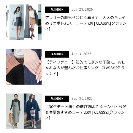
Jun, 23, 2026
FASHION
アラサーの肌見せはどう着る？「大人のキレイ
めミニボトムス」コーデ7選 | CLASSY.[クラッシ
ィ]
Aug, 4, 2026
FASHION
【ティファニー】知的でモダンな印象に。おし
ゃれな人が選んだお仕事リング | CLASSY.[クラ
ッシィ]
Sep, 30, 2025
FASHION
【30代デート服】の選び方は？ シーン別・秋冬
＆春夏おすすめコーデ20選 | CLASSY.[クラッシ
ィ]