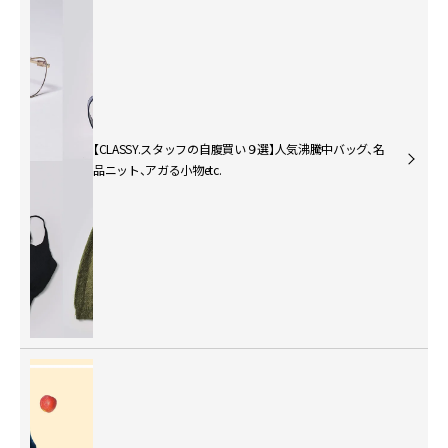
【CLASSY.スタッフの自腹買い９選】人気沸騰中バッグ、名
品ニット、アガる小物etc.