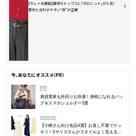
【キレイめ通勤】春待ちトップスに「ポロニット」が人気！
意外と合わせやすい“赤”が正解
今、あなたにオススメ〈PR〉
満員電車も外回りも快適！身軽になれるバッ
グ＆スマホショルダー3選
FASHION
【小柄さん向け名品4選】お直し不要でスッ
キリ！Sサイズさんがスタイルよく見える通