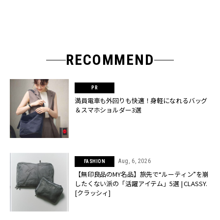
RECOMMEND
満員電車も外回りも快適！身軽になれるバッグ
＆スマホショルダー3選
Aug, 6, 2026
FASHION
【無印良品のMY名品】旅先で“ルーティン”を崩
したくない派の「活躍アイテム」5選 | CLASSY.
[クラッシィ]