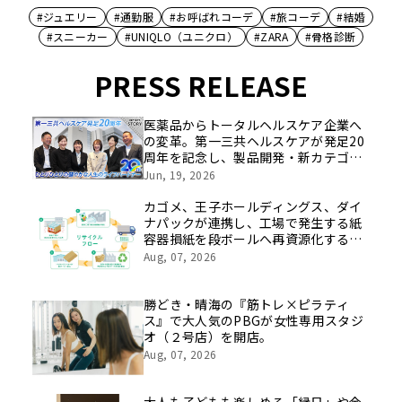
#ジュエリー
#通勤服
#お呼ばれコーデ
#旅コーデ
#結婚
#スニーカー
#UNIQLO（ユニクロ）
#ZARA
#骨格診断
PRESS RELEASE
医薬品からトータルヘルスケア企業へ
の変革。第一三共ヘルスケアが発足20
周年を記念し、製品開発・新カテゴリ
挑戦の舞台や旧社統合時のエピソード
Jun, 19, 2026
を社員の想いとともに振り返る特別映
像を公開！
カゴメ、王子ホールディングス、ダイ
ナパックが連携し、工場で発生する紙
容器損紙を段ボールへ再資源化する実
証を開始
Aug, 07, 2026
勝どき・晴海の『筋トレ×ピラティ
ス』で大人気のPBGが女性専用スタジ
オ（２号店）を開店。
Aug, 07, 2026