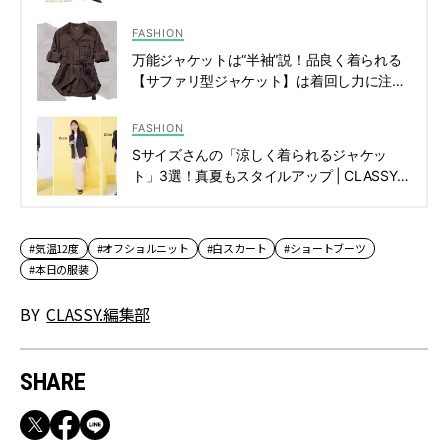
勤ボトムス | CLASSY.[クラッシィ]
FASHION
万能ジャケットは“半袖”説！品良く着られる
【サファリ型ジャケット】は着回し力に注目
| CLASSY.[クラッシィ]
FASHION
Sサイズさんの「涼しく着られるジャケッ
ト」3選！真夏もスタイルアップ | CLASSY.
[クラッシィ]
#気温12度
#オフショルニット
#白スカート
#ショートブーツ
#本日の服装
BY
CLASSY.編集部
SHARE