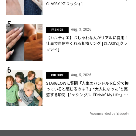
CLASSY.[クラッシィ]
Aug, 3, 2026
FASHION
【カルティエ】おしゃれな人がリアルに愛用！
仕事で自信をくれる相棒リング | CLASSY.[クラ
ッシィ]
Aug, 5, 2026
CULTURE
STARGLOWに質問「人生のハンドルを自分で握
っていると感じるのは？」“大️人になった”と実
感する瞬間【3rdシングル『Drivin' My Life』発
売】 | CLASSY.[クラッシィ]
Recommended by