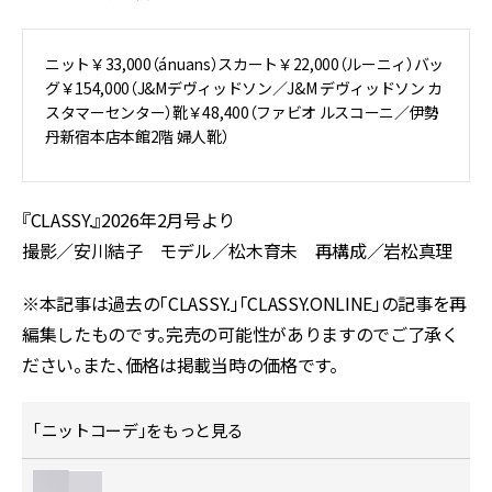
ニット￥33,000（ánuans）スカート￥22,000（ルーニィ）バッ
グ￥154,000（J&Mデヴィッドソン／J&M デヴィッドソン カ
スタマーセンター）靴￥48,400（ファビオ ルスコーニ／伊勢
丹新宿本店本館2階 婦人靴）
『CLASSY.』2026年2月号より
撮影／
安川結子
モデル／
松木育未
再構成／岩松真理
※本記事は過去の「CLASSY.」「CLASSY.ONLINE」の記事を再
編集したものです。完売の可能性がありますのでご了承く
ださい。また、価格は掲載当時の価格です。
「ニットコーデ」をもっと見る