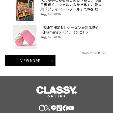
大人も子どもも楽しめる「縁日」や金
平糖輝く「ウェルカムかき氷」、愛犬
用「プライベートプール」で特別な夏
休みをお届け
Aug, 07, 2026
【SMYTHSON】シーズンを彩る新色
〈Flamingo（フラミンゴ）〉
Aug, 07, 2026
Powered by PR TIMES
VIEW MORE