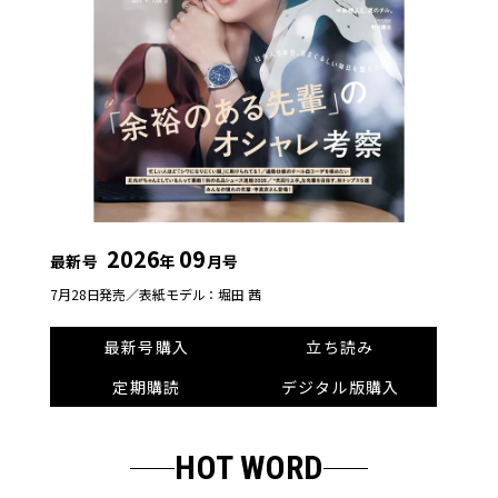
2026
09
最新号
年
月号
7月28日発売／
表紙モデル：堀田 茜
最新号購入
立ち読み
定期購読
デジタル版購入
HOT WORD