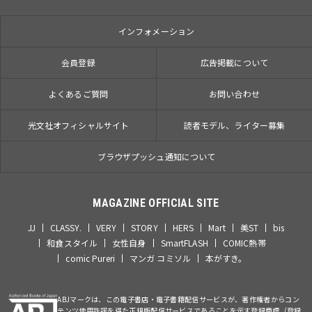
インフォメーション
会員登録
広告掲載について
よくあるご質問
お問い合わせ
光文社オフィシャルサイト
読者モデル、ライター募集
ブラウザプッシュ通知について
MAGAZINE OFFICIAL SITE
JJ
CLASSY.
VERY
STORY
HERS
Mart
美ST
bis
和食スタイル
女性自身
SmartFLASH
COMIC熱帯
comic Pureri
マンガ コミソル
本がすき。
ABJマークは、この電子書店・電子書籍配信サービスが、著作権者からコン
テンツ使用許諾を得た正規版配信サービスであることを示す登録商標（登録