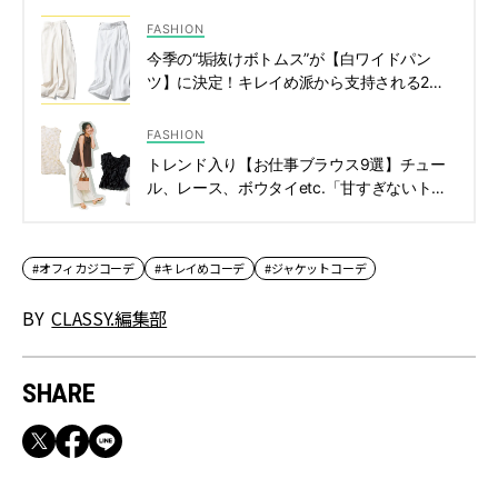
FASHION
今季の“垢抜けボトムス”が【白ワイドパン
ツ】に決定！キレイめ派から支持される2大
ブランドは？ | CLASSY.[クラッシィ]
FASHION
トレンド入り【お仕事ブラウス9選】チュー
ル、レース、ボウタイetc.「甘すぎないトッ
プス」が夏の味方 | CLASSY.[クラッシィ]
#オフィカジコーデ
#キレイめコーデ
#ジャケットコーデ
BY
CLASSY.編集部
SHARE