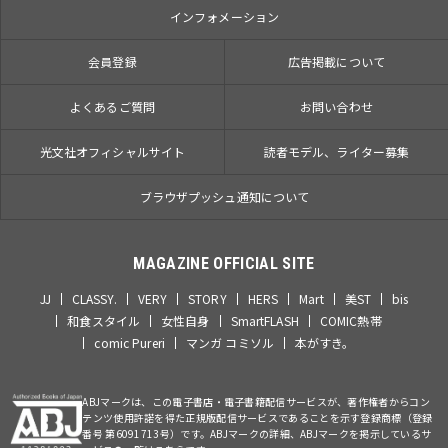
インフォメーション
会員登録
広告掲載について
よくあるご質問
お問い合わせ
光文社オフィシャルサイト
読者モデル、ライター募集
ブラウザプッシュ通知について
MAGAZINE OFFICIAL SITE
JJ
CLASSY.
VERY
STORY
HERS
Mart
美ST
bis
和食スタイル
女性自身
SmartFLASH
COMIC熱帯
comic Pureri
マンガ コミソル
本がすき。
ABJマークは、この電子書店・電子書籍配信サービスが、著作権者からコン
テンツ使用許諾を得た正規版配信サービスであることを示す登録商標（登録
番号 第6091713号）です。ABJマークの詳細、ABJマークを掲示しているサ