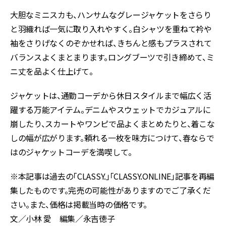
大胆なミニスカも、ハンサムなグレージャケットをさらり
と羽織れば一気に取り入れやすく。白シャツを重ねて衿や
袖をさりげなくのぞかせれば、きちんと感もプラスされて
バランスよくまとまります。ロングブーツで引き締めて、ミ
ニ丈を品よく仕上げて。
ジャケットは、通勤コーデから休日スタイルまで幅広く活
躍する万能アイテム。デニムやスウェットでカジュアルに
崩したり、スカートやワンピで品よくまとめたりと、着こな
しの幅が広がります。頼れる一枚を味方につけて、春ならで
はのジャケットコーデを満喫して。
※本記事は過去の「CLASSY.」「CLASSY.ONLINE」記事を再編
集したものです。完売の可能性がありますのでご了承くだ
さい。また、価格は掲載当時の価格です。
文／小林 愛 編集／永吉徳子