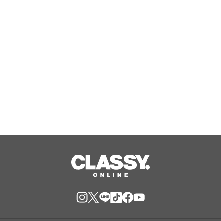
オ（２号店）を開店。
Aug, 07, 2026
この秋の正解コーデを、セットで。パ
ンツもスカートも気分で選べる、シア
ーニット×サテンボトムの「秋映えコ
ーデSET」が登場
Aug, 07, 2026