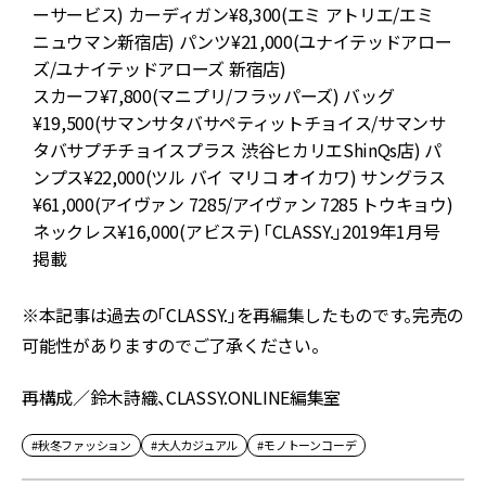
銀
ーサービス) カーディガン¥8,300(エミ アトリエ/エミ
ニュウマン新宿店) パンツ¥21,000(ユナイテッドアロー
ズ/ユナイテッドアローズ 新宿店)
スカーフ¥7,800(マニプリ/フラッパーズ) バッグ
¥19,500(サマンサタバサペティットチョイス/サマンサ
タバサプチチョイスプラス 渋谷ヒカリエShinQs店) パ
ンプス¥22,000(ツル バイ マリコ オイカワ) サングラス
¥61,000(アイヴァン 7285/アイヴァン 7285 トウキョウ)
ネックレス¥16,000(アビステ) 「CLASSY.」2019年1月号
¥
掲載
※本記事は過去の「CLASSY.」を再編集したものです。完売の
可能性がありますのでご了承ください。
再構成／鈴木詩織、CLASSY.ONLINE編集室
#秋冬ファッション
#大人カジュアル
#モノトーンコーデ