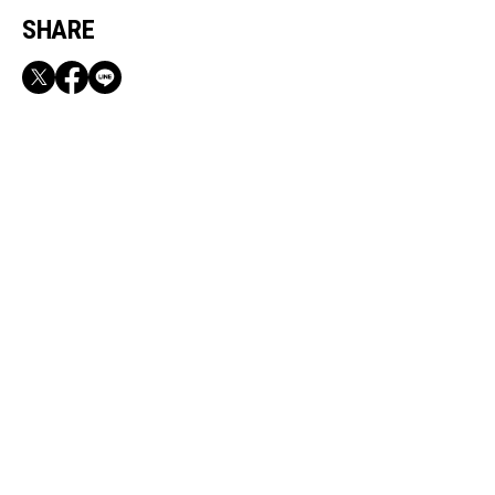
SHARE
RECOMMEND
満員電車も外回りも快適！身軽になれるバッグ
＆スマホショルダー3選
Aug, 7, 2025
FASHION
【みんなのスタメン名品リング８選】カルティ