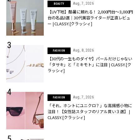
Aug, 7, 2026
BEAUTY
【UV下地】酷暑に頼れる！ 2,000円台〜3,000円
台の名品3選｜30代美容ライターが正直レビュ
ー | CLASSY.[クラッシィ]
Aug, 8, 2026
FASHION
【30代の一生ものダイヤ】パールだけじゃない
「タサキ」と「ミキモト」に注目 | CLASSY.[ク
ラッシィ]
Aug, 7, 2026
FASHION
「それ、ホントにユニクロ？」な高揚感小物に
注目！【女性誌スタッフのリアル買い３選】 |
CLASSY.[クラッシィ]