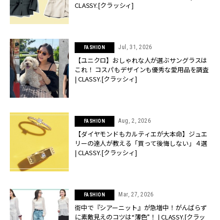
CLASSY.[クラッシィ]
Jul, 31, 2026
FASHION
【ユニクロ】おしゃれな人が選ぶサングラスは
これ！ コスパもデザインも優秀な愛用品を調査
| CLASSY.[クラッシィ]
Aug, 2, 2026
FASHION
【ダイヤモンドもカルティエが大本命】ジュエ
リーの達人が教える「買って後悔しない」４選
| CLASSY.[クラッシィ]
Mar, 27, 2026
FASHION
街中で『シアーニット』が急増中！がんばらず
に素敵見えのコツは“薄色”！ | CLASSY.[クラッ