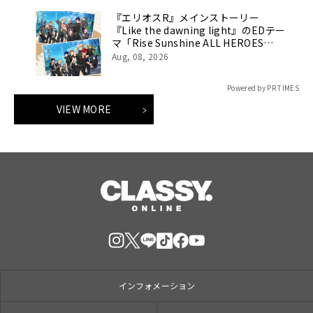
『エリオスR』メインストーリー
『Like the dawning light』のEDテー
マ「Rise Sunshine ALL HEROES
Ver.」がフルサイズ配信決定！
Aug, 08, 2026
Powered by PR TIMES
VIEW MORE
インフォメーション