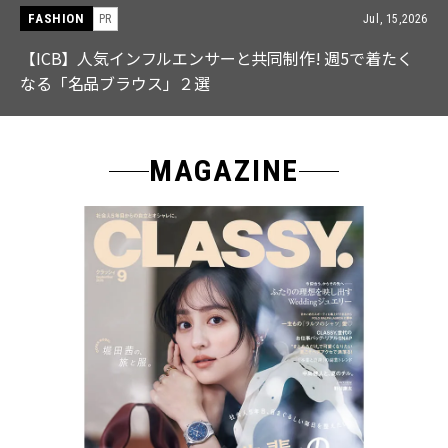
FASHION
6
Jul, 28,202
【中島健人さん登場】余裕のある先輩の「オシャレ」大
特集｜CLASSY.9月号発売
MAGAZINE