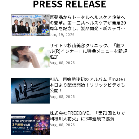
PRESS RELEASE
医薬品からトータルヘルスケア企業へ
の変革。第一三共ヘルスケアが発足20
周年を記念し、製品開発・新カテゴリ
挑戦の舞台や旧社統合時のエピソード
Jun, 19, 2026
を社員の想いとともに振り返る特別映
像を公開！
サイトリ杉山美容クリニック、「膣フ
ル(R)インナー」に特典メニューを新規
追加
Aug, 08, 2026
AliA、再始動後初のアルバム『mate』
本日より配信開始！リリックビデオも
公開！
Aug, 08, 2026
株式会社FREEDiVE、「第71回とりで
利根川大花火」に3年連続で協賛
Aug, 08, 2026