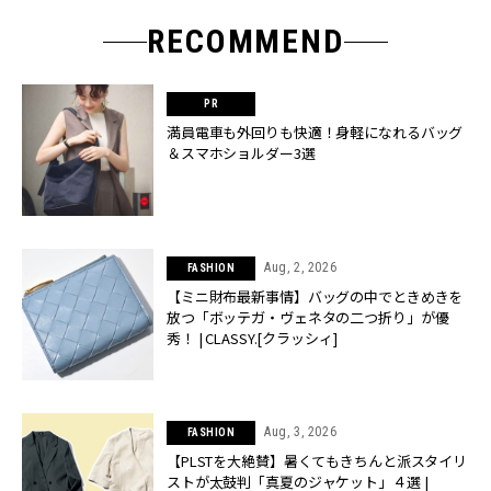
RECOMMEND
満員電車も外回りも快適！身軽になれるバッグ
＆スマホショルダー3選
Aug, 2, 2026
FASHION
【ミニ財布最新事情】バッグの中でときめきを
放つ「ボッテガ・ヴェネタの二つ折り」が優
秀！ | CLASSY.[クラッシィ]
Aug, 3, 2026
FASHION
【PLSTを大絶賛】暑くてもきちんと派スタイリ
ストが太鼓判「真夏のジャケット」４選 |