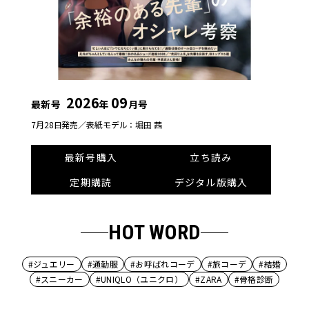
2026
09
最新号
年
月号
7月28日発売／
表紙モデル：堀田 茜
最新号購入
立ち読み
定期購読
デジタル版購入
HOT WORD
#ジュエリー
#通勤服
#お呼ばれコーデ
#旅コーデ
#結婚
#スニーカー
#UNIQLO（ユニクロ）
#ZARA
#骨格診断