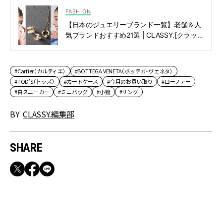
FASHION
【日本のジュエリーブランド一覧】老舗＆人
気ブランドおすすめ21選 | CLASSY.[クラッ
シィ]
#Cartier（カルティエ）
#BOTTEGA VENETA（ボッテガ・ヴェネタ）
#TOD’S（トッズ）
#カードケース
#今月のお買い取り
#ローファー
#白スニーカー
#ミニバッグ
#小物
#リング
BY
CLASSY.編集部
SHARE