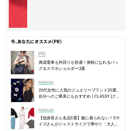
今、あなたにオススメ〈PR〉
満員電車も外回りも快適！身軽になれるバッ
グ＆スマホショルダー3選
FASHION
20代女性に人気のジュエリーブランド20選。
自分へのご褒美にもおすすめ | CLASSY.[クラ
ッシィ]
FASHION
【低身長さん名品5選】服に着られない！Sサ
イズさんがジャストサイズで華やぐ「大人の
遊び心服」 | CLASSY.[クラッシィ]