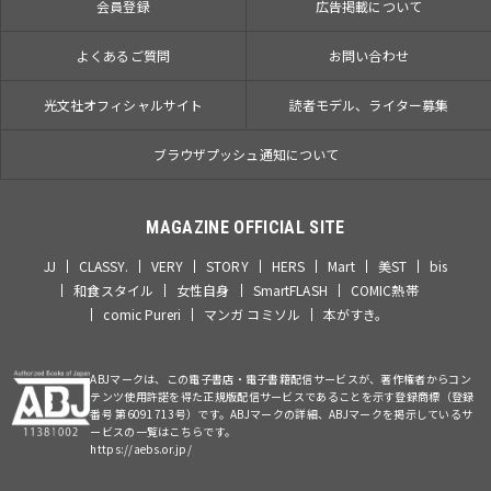
会員登録
広告掲載について
よくあるご質問
お問い合わせ
光文社オフィシャルサイト
読者モデル、ライター募集
ブラウザプッシュ通知について
MAGAZINE OFFICIAL SITE
JJ
CLASSY.
VERY
STORY
HERS
Mart
美ST
bis
和食スタイル
女性自身
SmartFLASH
COMIC熱帯
comic Pureri
マンガ コミソル
本がすき。
ABJマークは、この電子書店・電子書籍配信サービスが、著作権者からコン
テンツ使用許諾を得た正規版配信サービスであることを示す登録商標（登録
番号 第6091713号）です。ABJマークの詳細、ABJマークを掲示しているサ
ービスの一覧はこちらです。
https://aebs.or.jp/