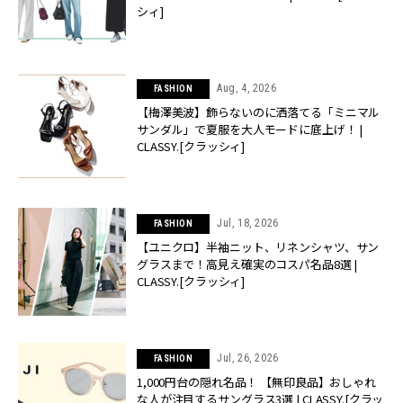
シィ]
Aug, 4, 2026
FASHION
【梅澤美波】飾らないのに洒落てる「ミニマル
サンダル」で夏服を大人モードに底上げ！ |
CLASSY.[クラッシィ]
Jul, 18, 2026
FASHION
【ユニクロ】半袖ニット、リネンシャツ、サン
グラスまで！高見え確実のコスパ名品8選 |
CLASSY.[クラッシィ]
Jul, 26, 2026
FASHION
1,000円台の隠れ名品！ 【無印良品】おしゃれ
な人が注目するサングラス3選 | CLASSY.[クラッ