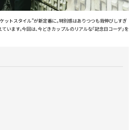
スメ＞ | CLASSY.[クラッシィ]
正解！ | CLASSY.
ケットスタイル
”
が新定番に。特別感はありつつも背伸びしすぎ
Aug, 5, 2026
Jun,
BEAUTY
WEDDING
忙しい毎日に「うるおいター
【一生ものジュエ
ています。今回は、今どきカップルのリアルな「記念日コーデ」を
ボ」を。新【SOFINA BASIC＋】
存在感が際立つ！
のお手入れでうるおってなめら
「トゥギャザー」
かな肌を目指す | CLASSY.[クラッ
目 | CLASSY.[クラ
シィ]
Nov, 17, 2025
Aug,
BEAUTY
WEDDING
【落ちない名品リップ10選】塗
20万円台〜【カル
り直しできない・皮むけしやす
ング４選】ラブ、トリ
いetc.悩みをクリア | CLASSY.[ク
を『マリッジ』に
ラッシィ]
ます！ | CLASSY.
Aug, 5, 2026
Nov,
BEAUTY
WEDDING
夏の深刻なくすみ・色ムラにア
【結婚式のお呼ば
プローチ！【透明感を底上げ】
りとカブらない「
神コスメ３選 | CLASSY.[クラッシ
ルエット」が正解！ | 
ィ]
ラッシィ]