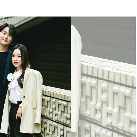
BEAUTY
Aug, 7, 2026
Feb,
BEAUTY
WEDDING
【UV下地】酷暑に頼れる！
結婚式に黒ドレス
2,000円台〜3,000円台の名品3選
ばれで失敗しない
｜30代美容ライターが正直レビ
ーを解説 | CLASS
ュー | CLASSY.[クラッシィ]
Aug, 6, 2026
Aug,
BEAUTY
WEDDING
【ヘアアクセ6選】手抜きに見え
【結婚指輪】人気
ない！アラサーのまとめ髪が垢
ング22選｜20〜3
抜ける「即戦力アクセ」たち |
エピソードも | CLA
CLASSY.[クラッシィ]
ィ]
Aug, 7, 2026
Mar,
BEAUTY
WEDDING
冷房・紫外線etc...「夏の隠れ乾
【トレンドの巻き
燥」を防ぐ【ベタつかない名品
式ゲスト服の鉄板
クリーム】3選＜30代のベストコ
ンピ”は『スカー