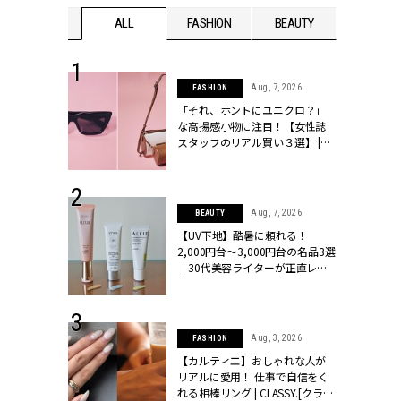
WEDDING
ALL
FASHION
BEAUTY
WEDDIN
 16, 2026
Aug, 7, 2026
FASHION
はアリ？お呼
「それ、ホントにユニクロ？」
コーデ＆マナ
な高揚感小物に注目！【女性誌
Y.[クラッシィ]
スタッフのリアル買い３選】 |
CLASSY.[クラッシィ]
 13, 2025
Aug, 7, 2026
BEAUTY
ブランドのリ
【UV下地】酷暑に頼れる！
0代カップルの
2,000円台〜3,000円台の名品3選
SSY.[クラッシ
｜30代美容ライターが正直レビ
ュー | CLASSY.[クラッシィ]
 24, 2026
Aug, 3, 2026
FASHION
方３選】結婚
【カルティエ】おしゃれな人が
“シンプル黒ワ
リアルに愛用！ 仕事で自信をく
フ』で盛るのが
れる相棒リング | CLASSY.[クラッ