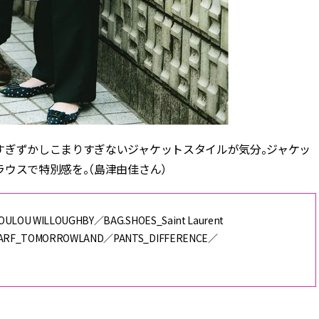
すぎずかしこまりすぎないジャケットスタイルが気分。ジャケッ
ウスで特別感を。（島津由佳さん）
OULOU WILLOUGHBY／BAG.SHOES_Saint Laurent
CARF_TOMORROWLAND／PANTS_DIFFERENCE／