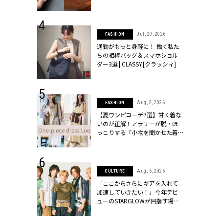
[クラッシィ]
シィ]
 30, 2026
Jul, 29, 2026
FASHION
リー】1つでも
通勤がもっと身軽に！ 働く私た
ポメラートの
ちの相棒バッグ＆スマホショル
シリーズに注
ダー3選 | CLASSY.[クラッシィ]
ッシィ]
 18, 2025
Aug, 2, 2026
FASHION
ティエ人気リ
【夏ワンピコーデ7選】甘く着な
ニティetc.
いのが正解！アラサーが脱・ほ
選ぶ人増えて
っこりする「小物を聞かせた着
[クラッシィ]
こなし」 | CLASSY.[クラッシィ]
 24, 2025
Aug, 6, 2026
CULTURE
れワンピ】周
「ここからさらにギアを入れて
リラックスシ
加速していきたい！」今年デビ
CLASSY.[ク
ューのSTARGLOWが目指す場所
とは？【3rdシングル『Drivin' My
Life』発売】 | CLASSY.[クラッシ