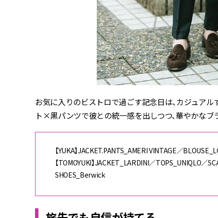
お気に入りのビストロで過ごす記念日は、カジュアル
ト
×
黒パンツで彼との統一感を出しつつ、華やかなブラ
【YUKA】JACKET.PANTS_AMERI VINTAGE／BLOUSE_L
【TOMOYUKI】JACKET_LARDINI／TOPS_UNIQLO／S
SHOES_Berwick
旅先でも自信が持てる