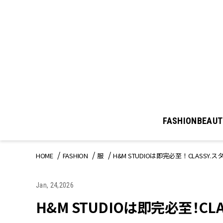
FASHION
BEAUT
HOME
FASHION
服
H&M STUDIOは即完必至！CLAS
Jan, 24,2026
H&M STUDIOは即完必至！C