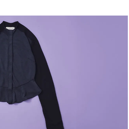
BEAUTY
Aug, 5, 2026
Feb,
BEAUTY
WEDDING
忙しい毎日に「うるおいター
結婚式に黒ドレス
ボ」を。新【SOFINA BASIC＋】
ばれで失敗しない
のお手入れでうるおってなめら
ーを解説 | CLASS
かな肌を目指す | CLASSY.[クラッ
シィ]
Aug, 6, 2026
Aug,
BEAUTY
WEDDING
【ヘアアクセ6選】手抜きに見え
【結婚指輪】人気
ない！アラサーのまとめ髪が垢
ング22選｜20〜3
抜ける「即戦力アクセ」たち |
エピソードも | CLA
CLASSY.[クラッシィ]
ィ]
Aug, 7, 2026
Jun,
BEAUTY
WEDDING
冷房・紫外線etc...「夏の隠れ乾
【一生ものジュエ
燥」を防ぐ【ベタつかない名品
存在感が際立つ！
クリーム】3選＜30代のベストコ
「トゥギャザー」