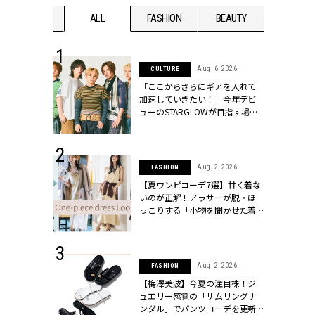
WEDDING
ALL
FASHION
BEAUTY
WEDDIN
 16, 2026
Aug, 6, 2026
CULTURE
はアリ？お呼
「ここからさらにギアを入れて
コーデ＆マナ
加速していきたい！」今年デビ
Y.[クラッシィ]
ューのSTARGLOWが目指す場所
とは？【3rdシングル『Drivin' My
Life』発売】 | CLASSY.[クラッシ
ィ]
 13, 2025
Aug, 2, 2026
FASHION
ブランドのリ
【夏ワンピコーデ7選】甘く着な
0代カップルの
いのが正解！アラサーが脱・ほ
SSY.[クラッシ
っこりする「小物を聞かせた着
こなし」 | CLASSY.[クラッシィ]
 30, 2026
Aug, 2, 2026
FASHION
リー】1つでも
【梅澤美波】今夏の注目株！ジ
ポメラートの
ュエリー感覚の「サムリングサ
シリーズに注
ンダル」でパンツコーデを更新 |