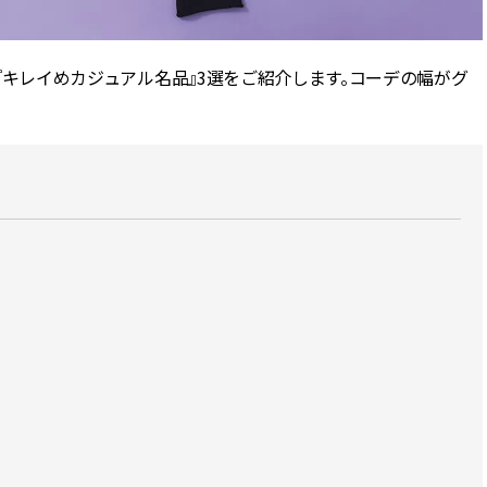
スメ＞ | CLASSY.[クラッシィ]
目 | CLASSY.[クラ
、『キレイめカジュアル名品』3選をご紹介します。コーデの幅がグ
Nov, 17, 2025
Mar,
BEAUTY
WEDDING
【落ちない名品リップ10選】塗
【トレンドの巻き
り直しできない・皮むけしやす
式ゲスト服の鉄板
いetc.悩みをクリア | CLASSY.[ク
ンピ”は『スカー
ラッシィ]
正解！ | CLASSY.
Aug, 5, 2026
Aug,
BEAUTY
WEDDING
ユニクロ名品も！日焼け対策ガ
20万円台〜【カル
チ勢の「ないと無理」なアイテ
ング４選】ラブ、トリ
ムハック7選 | CLASSY.[クラッシ
を『マリッジ』に
ィ]
ます！ | CLASSY.
Aug, 5, 2026
Mar,
BEAUTY
WEDDING
夏の深刻なくすみ・色ムラにア
失敗しない“ゲスト
プローチ！【透明感を底上げ】
リー】にある！結
神コスメ３選 | CLASSY.[クラッシ
にも使える上質ベー
ィ]
CLASSY.[クラッシ