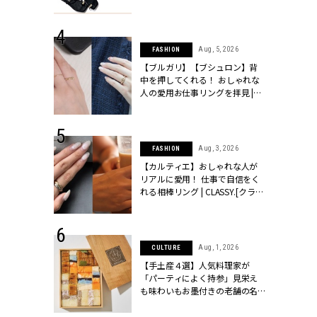
ッシィ]
CLASSY.[クラッシィ]
 24, 2026
Aug, 5, 2026
FASHION
方３選】結婚
【ブルガリ】【ブシュロン】背
“シンプル黒ワ
中を押してくれる！ おしゃれな
フ』で盛るのが
人の愛用お仕事リングを拝見 |
[クラッシィ]
CLASSY.[クラッシィ]
 18, 2025
Aug, 3, 2026
FASHION
ティエ人気リ
【カルティエ】おしゃれな人が
ニティetc.
リアルに愛用！ 仕事で自信をく
選ぶ人増えて
れる相棒リング | CLASSY.[クラッ
[クラッシィ]
シィ]
 24, 2026
Aug, 1, 2026
CULTURE
服”は【セオ
【手土産４選】人気料理家が
婚式にも仕事
「パーティによく持参」見栄え
シック４選 |
も味わいもお墨付きの老舗の名
ィ]
物とは？ | CLASSY.[クラッシィ]