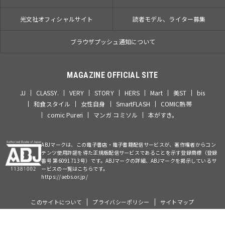
光文社オフィシャルサイト
読者モデル、ライター募集
ブラウザプッシュ通知について
MAGAZINE OFFICIAL SITE
JJ
CLASSY.
VERY
STORY
HERS
Mart
美ST
bis
和食スタイル
女性自身
SmartFLASH
COMIC熱帯
comic Pureri
マンガ コミソル
本がすき。
ABJマークは、この電子書店・電子書籍配信サービスが、著作権者からコン
テンツ使用許諾を得た正規版配信サービスであることを示す登録商標（登録
番号 第6091713号）です。ABJマークの詳細、ABJマークを掲示しているサ
ービスの一覧はこちらです。
https://aebs.or.jp/
このサイトについて
プライバシーポリシー
サイトマップ
©Kobunsha Co., Ltd. All Rights Reserved.