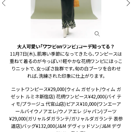
大人可愛い「ワンピonワンピ」コーデ知ってる？
ハ
11月7日(木)、肌寒い季節になってきたら、ワンピースは
ピ
重ねて着るのが今っぽい！軽やかな花柄ワンピにほっこ
識
りニットで、女っぽさ抜群です。旬の白ブーツを合わせ
れば、洗練された印象に仕上がります。
ス
ニットワンピース¥29,000(ウィム ガゼット/ウィム ガ
ー
ゼット ルミネ新宿店) 花柄ワンピース¥42,000(バイ テ
〉
ィモ/プラージュ 代官山店)ピアス¥10,000(ワンエーア
ピ
ールバイウノアエレ/ウノアエレ ジャパン)ブーツ
ッ
¥29,000(ガリャルダガランテ/ガリャルダガランテ 表参
フ
道店)バッグ¥132,000(J&M デヴィッドソン/J&M デヴ