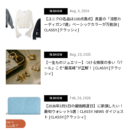
Aug, 4, 2026
FASHION
【ユニクロ名品は100点満点】真夏の「涼感カ
ーディガン7選」ベーシックカラーが万能説 |
CLASSY.[クラッシィ]
Aug, 20, 2025
FASHION
【一生ものジュエリー】つける頻度の多い『パ
ール』こそ“最高峰”が正解！ | CLASSY.[クラッ
シィ]
Feb, 26, 2026
FASHION
【2026年3月5日の最強開運日】に新調したい！
最旬ウォレット5選｜CLASSY. NEWS ダイジェス
ト | CLASSY.[クラッシィ]