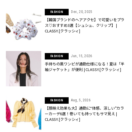
Dec, 20, 2025
FASHION
【韓国ブランドのヘアアクセ】で可愛いをプラ
ス♡おすすめ3選【シュシュ、クリップ】 |
CLASSY.[クラッシィ]
Jun, 15, 2026
FASHION
手持ちの黒ワンピが通勤仕様になる！夏は「半
袖ジャケット」が便利 | CLASSY.[クラッシィ]
Aug, 5, 2026
FASHION
【顔映え効果も大】通勤に“体感、涼しい”カラ
ーカーデ6選！巻いても持ってもサマ見え |
CLASSY.[クラッシィ]