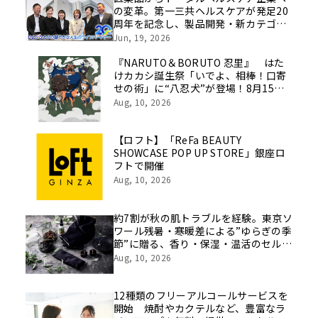
の変革。第一三共ヘルスケアが発足20
周年を記念し、製品開発・新カテゴリ
挑戦の舞台や旧社統合時のエピソード
Jun, 19, 2026
を社員の想いとともに振り返る特別映
像を公開！
『NARUTO＆BORUTO 忍里』 はた
けカカシ誕生祭「いでよ、相棒！口寄
せの術」に“八忍犬”が登場！8月15日
（土）より期間限定開催
Aug, 10, 2026
【ロフト】「ReFa BEAUTY
SHOWCASE POP UP STORE」銀座ロ
フトで開催
Aug, 10, 2026
約7割が秋の肌トラブルを経験。東京ソ
ワール残暑・寒暖差による”ゆらぎの季
節”に贈る、香り・保湿・温活のセルフ
ケア習慣
Aug, 10, 2026
12種類のフリーアルコールサービスを
開始 焼酎やカクテルなど、豊富なラ