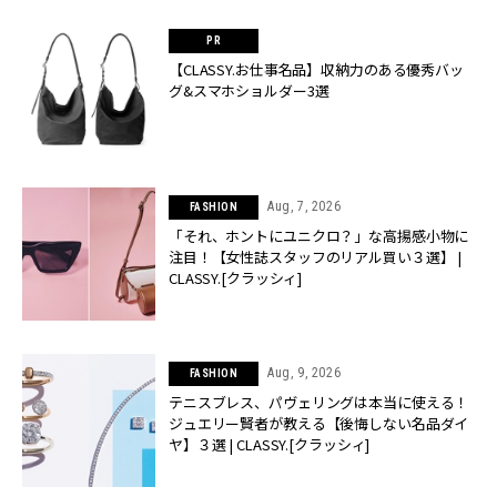
【CLASSY.お仕事名品】収納力のある優秀バッ
グ&スマホショルダー3選
Aug, 7, 2026
FASHION
「それ、ホントにユニクロ？」な高揚感小物に
注目！【女性誌スタッフのリアル買い３選】 |
CLASSY.[クラッシィ]
Aug, 9, 2026
FASHION
テニスブレス、パヴェリングは本当に使える！
ジュエリー賢者が教える【後悔しない名品ダイ
ヤ】３選 | CLASSY.[クラッシィ]