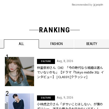
Recommended by
RANKING
ALL
FASHION
BEAUTY
Aug, 8, 2026
CULTURE
仲里依紗さん（36）「今の時代なら結婚は選ん
でいないかも」【ドラマ『Tokyo middle 30』イ
ンタビュー】 | CLASSY.[クラッシィ]
Aug, 9, 2026
CULTURE
小林虎之介さん「ダサいことはしない、が僕の
ポリシー。派手な飲み会も行かないです」 |