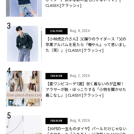
CLASSY.[クラッシィ]
Aug, 8, 2026
CULTURE
【小林虎之介さん】父譲りのライダース「父の
卒業アルバムを見たら『俺やん』って思いまし
た（笑）」 | CLASSY.[クラッシィ]
Aug, 2, 2026
FASHION
【夏ワンピコーデ7選】甘く着ないのが正解！
アラサーが脱・ほっこりする「小物を聞かせた
着こなし」 | CLASSY.[クラッシィ]
Aug, 8, 2026
FASHION
【30代の一生ものダイヤ】パールだけじゃない