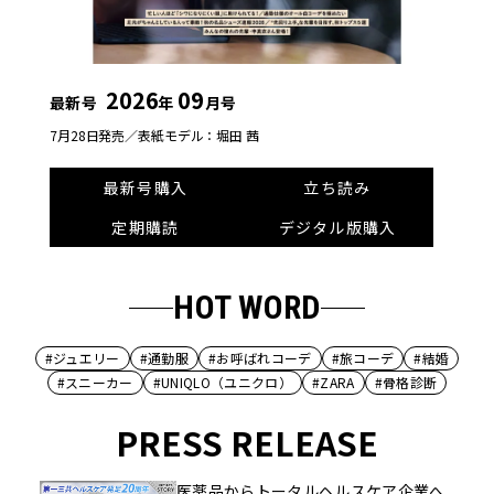
2026
09
最新号
年
月号
7月28日発売／
表紙モデル：堀田 茜
最新号購入
立ち読み
定期購読
デジタル版購入
HOT WORD
#ジュエリー
#通勤服
#お呼ばれコーデ
#旅コーデ
#結婚
#スニーカー
#UNIQLO（ユニクロ）
#ZARA
#骨格診断
PRESS RELEASE
医薬品からトータルヘルスケア企業へ