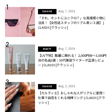
Aug, 7, 2026
FASHION
「それ、ホントにユニクロ？」な高揚感小物に
注目！【女性誌スタッフのリアル買い３選】 |
CLASSY.[クラッシィ]
Aug, 7, 2026
BEAUTY
【UV下地】酷暑に頼れる！ 2,000円台〜3,000円
台の名品3選｜30代美容ライターが正直レビュ
ー | CLASSY.[クラッシィ]
Aug, 3, 2026
FASHION
【カルティエ】おしゃれな人がリアルに愛用！
仕事で自信をくれる相棒リング | CLASSY.[クラ
ッシィ]