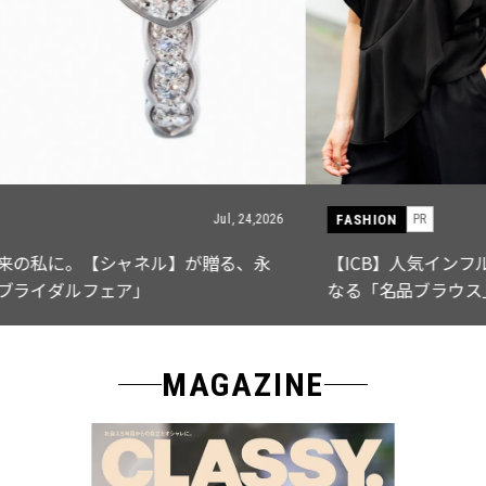
FASHION
PR
Jul, 15,2026
【ICB】人気インフルエンサーと共同制作! 週5で着たく
なる「名品ブラウス」２選
MAGAZINE