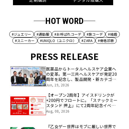
HOT WORD
#ジュエリー
#通勤服
#お呼ばれコーデ
#旅コーデ
#結婚
#スニーカー
#UNIQLO（ユニクロ）
#ZARA
#骨格診断
PRESS RELEASE
医薬品からトータルヘルスケア企業へ
の変革。第一三共ヘルスケアが発足20
周年を記念し、製品開発・新カテゴリ
挑戦の舞台や旧社統合時のエピソード
Jun, 19, 2026
を社員の想いとともに振り返る特別映
像を公開！
【オープン2周年】アイスドリンクが
+200円でフロートに。「スナックミー
スタンド 押上」にて2周年記念イベン
トを開催【8/8(土)～8/9(日)】
Aug, 08, 2026
『乙女ゲー世界はモブに厳しい世界で