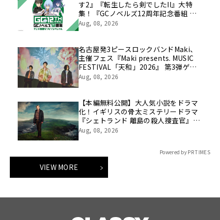
す2』『転生したら剣でしたII』大特
集！『GCノベルズ12周年記念番組 ア
ニメ情報モリモリSP』8月23日(日) 夜8
Aug, 08, 2026
時より「ABEMA」で独占無料放送！
名古屋発3ピースロックバンドMaki、
主催フェス『Maki presents. MUSIC
FESTIVAL「天和」2026』 第3弾ゲス
ト解禁！
Aug, 08, 2026
【本編無料公開】大人気小説をドラマ
化！イギリスの骨太ミステリードラマ
『シェトランド 離島の殺人捜査官』
を、第2話まで8/7（金）20:00～隔週1
Aug, 08, 2026
話ずつ無料配信！
Powered by PR TIMES
VIEW MORE