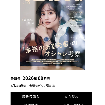
2026
09
最新号
年
月号
7月28日発売／
表紙モデル：堀田 茜
最新号購入
立ち読み
定期購読
デジタル版購入