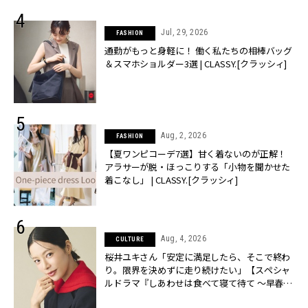
Jul, 29, 2026
FASHION
通勤がもっと身軽に！ 働く私たちの相棒バッグ
＆スマホショルダー3選 | CLASSY.[クラッシィ]
Aug, 2, 2026
FASHION
【夏ワンピコーデ7選】甘く着ないのが正解！
アラサーが脱・ほっこりする「小物を聞かせた
着こなし」 | CLASSY.[クラッシィ]
Aug, 4, 2026
CULTURE
桜井ユキさん「安定に満足したら、そこで終わ
り。限界を決めずに走り続けたい」【スペシャ
ルドラマ『しあわせは食べて寝て待て ～早春の
養生編～』】 | CLASSY.[クラッシィ]