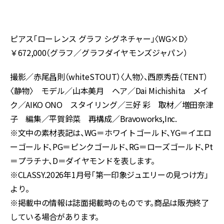
ピアス「ローレンス グラフ シグネチャー」〈WG×D〉
￥672,000（グラフ／グラフダイヤモンズジャパン）
撮影／赤尾昌則（whiteSTOUT）〈人物〉、西原秀岳（TENT）
〈静物〉 モデル／山本美月 ヘア／Dai Michishita メイ
ク／AIKO ONO スタイリング／三好 彩 取材／増田奈津
子 編集／平賀鈴菜 再構成／Bravoworks,Inc.
※文中の素材表記は、WG＝ホワイトゴールド、YG＝イエロ
ーゴールド、PG＝ピンクゴールド、RG＝ローズゴールド、Pt
＝プラチナ、D＝ダイヤモンドを表します。
※CLASSY.2026年1月号「第一印象ジュエリーの見つけ方」
より。
※掲載中の情報は誌面掲載時のものです。商品は販売終了
している場合があります。