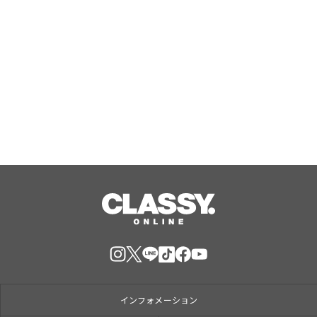
国産米粉をブレンドしたもちもち生地
×北海道産生クリームホイップ！「フ
ォレスティコーヒー 愛甲石田店」に
て、８月１７日（月）からクレープ販
Aug, 07, 2026
売を開始
インフォメーション