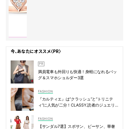
今、あなたにオススメ〈PR〉
満員電車も外回りも快適！身軽になれるバッ
グ＆スマホショルダー3選
FASHION
『カルティエ』は“クラッシュ”と“トリニテ
ィ”に人気が二分！CLASSY.読者のジュエリ
ー事情 | CLASSY.[クラッシィ]
FASHION
【サンダル7選】スポサン、ビーサン、華奢