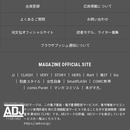
会員登録
広告掲載について
よくあるご質問
お問い合わせ
光文社オフィシャルサイト
読者モデル、ライター募集
ブラウザプッシュ通知について
MAGAZINE OFFICIAL SITE
JJ
CLASSY.
VERY
STORY
HERS
Mart
美ST
bis
和食スタイル
女性自身
SmartFLASH
COMIC熱帯
comic Pureri
マンガ コミソル
本がすき。
ABJマークは、この電子書店・電子書籍配信サービスが、著作権者からコン
テンツ使用許諾を得た正規版配信サービスであることを示す登録商標（登録
番号 第6091713号）です。ABJマークの詳細、ABJマークを掲示しているサ
ービスの一覧はこちらです。
https://aebs.or.jp/