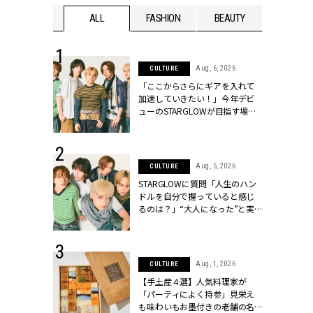
WEDDING
ALL
FASHION
BEAUTY
WEDDIN
 16, 2026
Aug, 6, 2026
CULTURE
はアリ？お呼
「ここからさらにギアを入れて
コーデ＆マナ
加速していきたい！」今年デビ
Y.[クラッシィ]
ューのSTARGLOWが目指す場所
とは？【3rdシングル『Drivin' My
Life』発売】 | CLASSY.[クラッシ
ィ]
 30, 2026
Aug, 5, 2026
CULTURE
リー】1つでも
STARGLOWに質問「人生のハン
ポメラートの
ドルを自分で握っていると感じ
シリーズに注
るのは？」“大️人になった”と実
ッシィ]
感する瞬間【3rdシングル
『Drivin' My Life』発売】 |
CLASSY.[クラッシィ]
 13, 2025
Aug, 1, 2026
CULTURE
ブランドのリ
【手土産４選】人気料理家が
0代カップルの
「パーティによく持参」見栄え
SSY.[クラッシ
も味わいもお墨付きの老舗の名