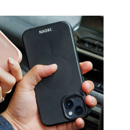
BEAUTY
Aug, 5, 2026
Feb,
BEAUTY
WEDDING
忙しい毎日に「うるおいター
結婚式に黒ドレス
ボ」を。新【SOFINA BASIC＋】
ばれで失敗しない
のお手入れでうるおってなめら
ーを解説 | CLASS
かな肌を目指す | CLASSY.[クラッ
シィ]
Aug, 6, 2026
Jun,
BEAUTY
WEDDING
【ヘアアクセ6選】手抜きに見え
【一生ものジュエ
ない！アラサーのまとめ髪が垢
存在感が際立つ！
抜ける「即戦力アクセ」たち |
「トゥギャザー」
CLASSY.[クラッシィ]
目 | CLASSY.[クラ
Aug, 5, 2026
Aug,
BEAUTY
WEDDING
ユニクロ名品も！日焼け対策ガ
【結婚指輪】人気
チ勢の「ないと無理」なアイテ
ング22選｜20〜3
ムハック7選 | CLASSY.[クラッシ
エピソードも | CLA