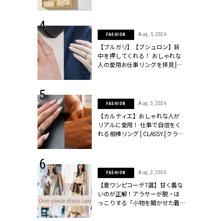
物とは？ | CLASSY.[クラッシィ]
 24, 2026
Aug, 5, 2026
FASHION
方３選】結婚
【ブルガリ】【ブシュロン】背
“シンプル黒ワ
中を押してくれる！ おしゃれな
フ』で盛るのが
人の愛用お仕事リングを拝見 |
[クラッシィ]
CLASSY.[クラッシィ]
 18, 2025
Aug, 3, 2026
FASHION
ティエ人気リ
【カルティエ】おしゃれな人が
ニティetc.
リアルに愛用！ 仕事で自信をく
選ぶ人増えて
れる相棒リング | CLASSY.[クラッ
[クラッシィ]
シィ]
 24, 2026
Aug, 2, 2026
FASHION
服”は【セオ
【夏ワンピコーデ7選】甘く着な
婚式にも仕事
いのが正解！アラサーが脱・ほ
シック４選 |
っこりする「小物を聞かせた着
ィ]
こなし」 | CLASSY.[クラッシィ]