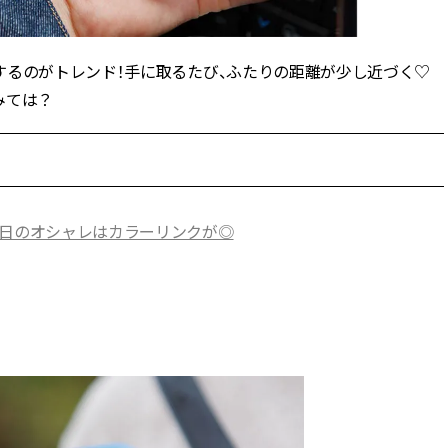
ィ]
ィ]
するのがトレンド！手に取るたび、ふたりの距離が少し近づく♡
Nov, 17, 2025
Mar,
BEAUTY
WEDDING
【落ちない名品リップ10選】塗
【トレンドの巻き
みては？
り直しできない・皮むけしやす
式ゲスト服の鉄板
いetc.悩みをクリア | CLASSY.[ク
ンピ”は『スカー
ラッシィ]
正解！ | CLASSY.
Aug, 7, 2026
Aug,
BEAUTY
WEDDING
念日のオシャレはカラーリンクが◎
冷房・紫外線etc...「夏の隠れ乾
20万円台〜【カル
燥」を防ぐ【ベタつかない名品
ング４選】ラブ、トリ
クリーム】3選＜30代のベストコ
を『マリッジ』に
スメ＞ | CLASSY.[クラッシィ]
ます！ | CLASSY.
Jul, 13, 2026
Mar,
BEAUTY
WEDDING
朝の“寝ぐせ直し”はもういらな
失敗しない“ゲスト
い！夜に仕込む「ヘアケア家
リー】にある！結
電」3選 | CLASSY.[クラッシィ]
にも使える上質ベー
CLASSY.[クラッシ