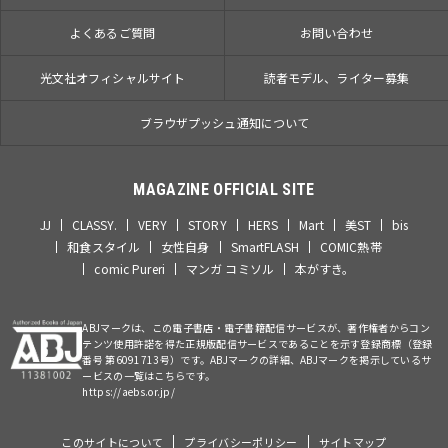
よくあるご質問
お問い合わせ
光文社オフィシャルサイト
読者モデル、ライター募集
ブラウザプッシュ通知について
MAGAZINE OFFICIAL SITE
JJ
CLASSY.
VERY
STORY
HERS
Mart
美ST
bis
和食スタイル
女性自身
SmartFLASH
COMIC熱帯
comic Pureri
マンガ コミソル
本がすき。
ABJマークは、この電子書店・電子書籍配信サービスが、著作権者からコン
テンツ使用許諾を得た正規版配信サービスであることを示す登録商標（登録
番号 第6091713号）です。ABJマークの詳細、ABJマークを掲示しているサ
ービスの一覧はこちらです。
https://aebs.or.jp/
このサイトについて
プライバシーポリシー
サイトマップ