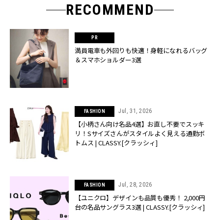
RECOMMEND
満員電車も外回りも快適！身軽になれるバッグ
＆スマホショルダー3選
Jul, 31, 2026
FASHION
【小柄さん向け名品4選】お直し不要でスッキ
リ！Sサイズさんがスタイルよく見える通勤ボ
トムス | CLASSY.[クラッシィ]
Jul, 28, 2026
FASHION
【ユニクロ】デザインも品質も優秀！ 2,000円
台の名品サングラス3選 | CLASSY.[クラッシィ]