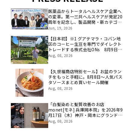
医薬品からトータルヘルスケア企業へ
の変革。第一三共ヘルスケアが発足20
周年を記念し、製品開発・新カテゴリ
挑戦の舞台や旧社統合時のエピソード
Jun, 19, 2026
を社員の想いとともに振り返る特別映
像を公開！
【日本初】※1 グアテマラ・コバン地
区のコーヒー生豆を専門でダイレクト
トレードする株式会社ONs 8月9日
(日)に稲田堤で初のポップアップイベ
Aug, 08, 2026
ントを開催！
【久世福商店特別セール】お盆のラン
チをもっと手軽に。8月8日～人気パス
タソースまとめ買いセール開催
Aug, 08, 2026
「白髪染めと髪質改善のお店
monet[モネ] 兵庫岡本院」を2026年9
月17日（木）神戸・岡本にグランドオ
ープン｜monet兵庫県初出店
Aug, 08, 2026