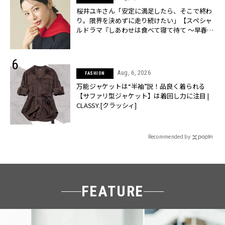
桜井ユキさん「安定に満足したら、そこで終わ
り。限界を決めずに走り続けたい」【スペシャ
ルドラマ『しあわせは食べて寝て待て ～早春の
養生編～』】 | CLASSY.[クラッシィ]
Aug, 6, 2026
FASHION
万能ジャケットは“半袖”説！品良く着られる
【サファリ型ジャケット】は着回し力に注目 |
CLASSY.[クラッシィ]
Recommended by
FEATURE