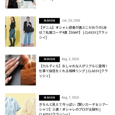
Jun, 26, 2026
FASHION
【デニム】オシャレ読者が選ぶこだわりの1本
は？私服コーデ4選【SNAP】 | CLASSY.[クラッ
シィ]
Aug, 3, 2026
FASHION
【カルティエ】おしゃれな人がリアルに愛用！
仕事で自信をくれる相棒リング | CLASSY.[クラ
ッシィ]
Aug, 7, 2026
FASHION
きちんと見えて今っぽい【賢いカーデ＆シアー
シャツ】３選！オシャレのプロが太鼓判 |
CLASSY.[クラッシィ]