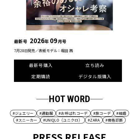
2026
09
最新号
年
月号
7月28日発売／
表紙モデル：堀田 茜
最新号購入
立ち読み
定期購読
デジタル版購入
HOT WORD
#ジュエリー
#通勤服
#お呼ばれコーデ
#旅コーデ
#結婚
#スニーカー
#UNIQLO（ユニクロ）
#ZARA
#骨格診断
PRESS RELEASE