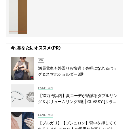
今、あなたにオススメ〈PR〉
満員電車も外回りも快適！身軽になれるバッ
グ＆スマホショルダー3選
FASHION
【10万円以内】夏コーデが洒落るダブルリン
グ＆ボリュームリング5選 | CLASSY.[クラッ
シィ]
FASHION
【ブルガリ】【ブシュロン】背中を押してく
れる！ おしゃれな人の愛用お仕事リングを拝