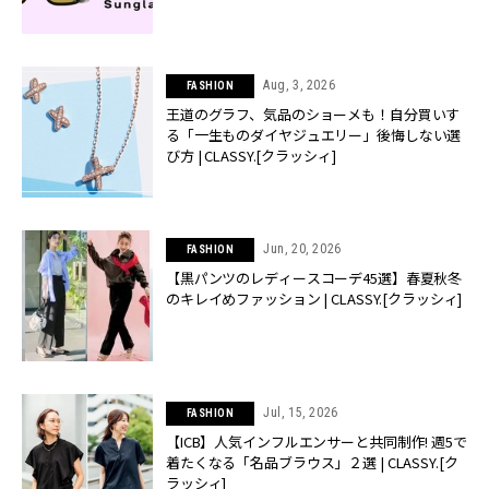
Aug, 3, 2026
FASHION
王道のグラフ、気品のショーメも！自分買いす
る「一生ものダイヤジュエリー」後悔しない選
び方 | CLASSY.[クラッシィ]
Jun, 20, 2026
FASHION
【黒パンツのレディースコーデ45選】春夏秋冬
のキレイめファッション | CLASSY.[クラッシィ]
Jul, 15, 2026
FASHION
【ICB】人気インフルエンサーと共同制作! 週5で
着たくなる「名品ブラウス」２選 | CLASSY.[ク
ラッシィ]