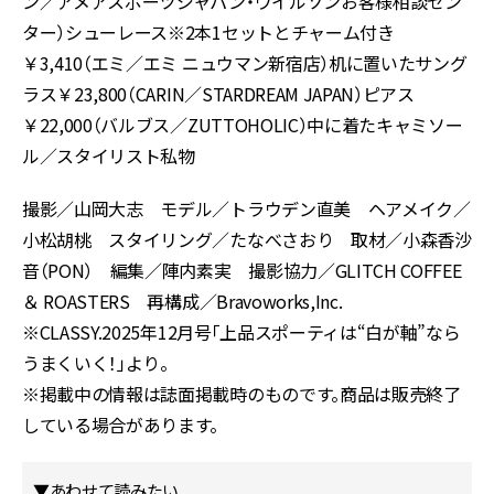
ン／アメアスポーツジャパン・ウイルソンお客様相談セン
ター）シューレース※2本1セットとチャーム付き
￥3,410（エミ／エミ ニュウマン新宿店）机に置いたサング
ラス￥23,800（CARIN／STARDREAM JAPAN）ピアス
￥22,000（バルブス／ZUTTOHOLIC）中に着たキャミソー
ル／スタイリスト私物
撮影／山岡大志 モデル／トラウデン直美 ヘアメイク／
小松胡桃 スタイリング／たなべさおり 取材／小森香沙
音（PON） 編集／陣内素実 撮影協力／GLITCH COFFEE
＆ ROASTERS 再構成／Bravoworks,Inc.
※CLASSY.2025年12月号「上品スポーティは“白が軸”なら
うまくいく！」より。
※掲載中の情報は誌面掲載時のものです。商品は販売終了
している場合があります。
▼あわせて読みたい