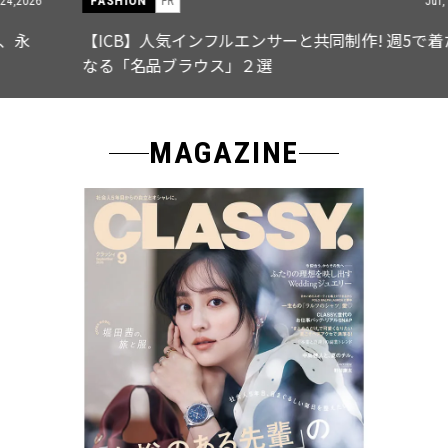
FASHION
PR
Jul, 15,2026
【ICB】人気インフルエンサーと共同制作! 週5で着たく
なる「名品ブラウス」２選
MAGAZINE