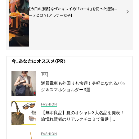
【今日の服装】なぜかキレイめ！「カーキ」を使った通勤コ
ーデとは？【アラサー女子】
今、あなたにオススメ〈PR〉
満員電車も外回りも快適！身軽になれるバッ
グ＆スマホショルダー3選
FASHION
【無印良品】夏のオシャレ3大名品を発表！
旅慣れ賢者のリアルクチコミで厳選 |
CLASSY.[クラッシィ]
FASHION