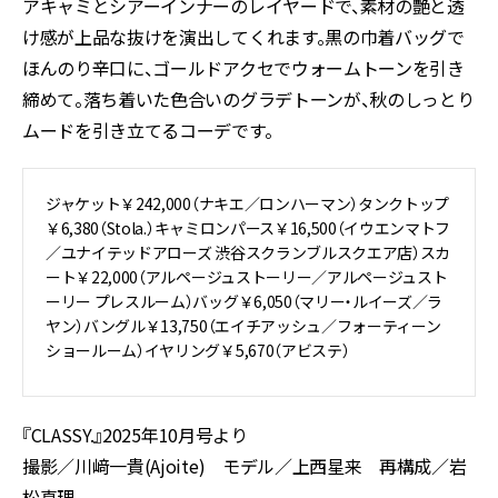
アキャミとシアーインナーのレイヤードで、素材の艶と透
け感が上品な抜けを演出してくれます。黒の巾着バッグで
ほんのり辛口に、ゴールドアクセでウォームトーンを引き
締めて。落ち着いた色合いのグラデトーンが、秋のしっとり
ムードを引き立てるコーデです。
ジャケット￥242,000（ナキエ／ロンハーマン）タンクトップ
￥6,380（Stola.）キャミロンパース￥16,500（イウエンマトフ
／ユナイテッドアローズ 渋谷スクランブルスクエア店）スカ
ート￥22,000（アルページュストーリー／アルページュスト
ーリー プレスルーム）バッグ￥6,050（マリー・ルイーズ／ラ
ヤン）バングル￥13,750（エイチアッシュ／フォーティーン
ショールーム）イヤリング￥5,670（アビステ）
『CLASSY.』2025年10月号より
撮影／川﨑一貴(Ajoite) モデル／上西星来 再構成／岩
松真理