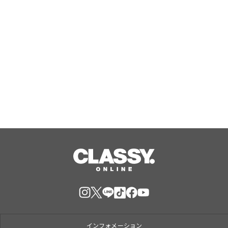
『エリオスR』メインストーリー
『Like the dawning light』のEDテー
マ「Rise Sunshine ALL HEROES
Ver.」がフルサイズ配信決定！
Aug, 08, 2026
インフォメーション