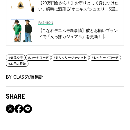
【20万円台から！】お守りとして身につけた
い、瞬時に洒落る“オニキス”ジュエリー5選 |
CLASSY.[クラッシィ]
FASHION
【こなれデニム最新事情】彼とお揃いブラン
ドで『女っぽカジュアル』を更新！ |
CLASSY.[クラッシィ]
#気温22度
#カーキコーデ
#ミリタリージャケット
#レイヤードコーデ
#本日の服装
BY
CLASSY.編集部
SHARE