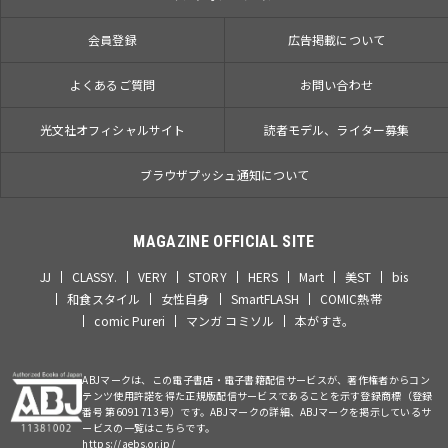
会員登録
広告掲載について
よくあるご質問
お問い合わせ
光文社オフィシャルサイト
読者モデル、ライター募集
ブラウザプッシュ通知について
MAGAZINE OFFICIAL SITE
JJ
CLASSY.
VERY
STORY
HERS
Mart
美ST
bis
和食スタイル
女性自身
SmartFLASH
COMIC熱帯
comic Pureri
マンガ コミソル
本がすき。
ABJマークは、この電子書店・電子書籍配信サービスが、著作権者からコン
テンツ使用許諾を得た正規版配信サービスであることを示す登録商標（登録
番号 第6091713号）です。ABJマークの詳細、ABJマークを掲示しているサ
ービスの一覧はこちらです。
https://aebs.or.jp/