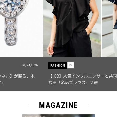
FASHION
PR
Jul, 15,2026
【ICB】人気インフルエンサーと共同制作! 週5で着たく
なる「名品ブラウス」２選
MAGAZINE