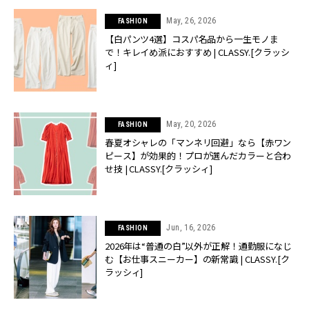
May, 26, 2026
FASHION
【白パンツ4選】コスパ名品から一生モノま
で！キレイめ派におすすめ | CLASSY.[クラッシ
ィ]
May, 20, 2026
FASHION
春夏オシャレの「マンネリ回避」なら【赤ワン
ピース】が効果的！プロが選んだカラーと合わ
せ技 | CLASSY.[クラッシィ]
Jun, 16, 2026
FASHION
2026年は“普通の白”以外が正解！通勤服になじ
む【お仕事スニーカー】の新常識 | CLASSY.[ク
ラッシィ]