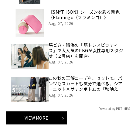
【SMYTHSON】シーズンを彩る新色
〈Flamingo（フラミンゴ）〉
Aug, 07, 2026
勝どき・晴海の『筋トレ×ピラティ
ス』で大人気のPBGが女性専用スタジ
オ（２号店）を開店。
Aug, 07, 2026
この秋の正解コーデを、セットで。パ
ンツもスカートも気分で選べる、シア
ーニット×サテンボトムの「秋映えコ
ーデSET」が登場
Aug, 07, 2026
Powered by PR TIMES
VIEW MORE