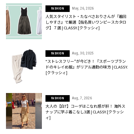
May, 26, 2026
FASHION
人気スタイリスト・たなべさおりさんが『着回
しやすさ』で厳選【指名買いワンピースカタロ
グ】７選 | CLASSY.[クラッシィ]
Aug, 30, 2025
FASHION
“ストレスフリー”が今どき！『スポーツブラン
ドのキレイめ服』がリアル通勤の味方 | CLASSY.
[クラッシィ]
Aug, 7, 2026
FASHION
大人の【白T】コーデはこなれ感が肝！ 海外ス
ナップに学ぶ着こなし3選 | CLASSY.[クラッシ
ィ]