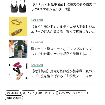
【CLASSY.お仕事名品】収納力のある優秀バ
ッグ&スマホショルダー3選
FASHION
【ダイヤモンドもカルティエが大本命】ジュ
エリーの達人が教える「買って後悔しない」
４選 | CLASSY.[クラッシィ]
FASHION
微モード・微スイートな「シンプルトップ
ス」でお仕事シーンを品良く洗練！ |
CLASSY.[クラッシィ]
FASHION
【梅澤美波】足元も抜け感が新常識！夏のシ
ンプル服を格上げする「主役級ヌーディサン
ダル」15選 | CLASSY.[クラッシィ]
#気温23度
#白ワンピ
#カーキコーデ
#ミリタリージャケット
#本日の服装