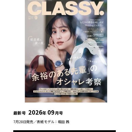
2026
09
最新号
年
月号
7月28日発売／
表紙モデル：堀田 茜