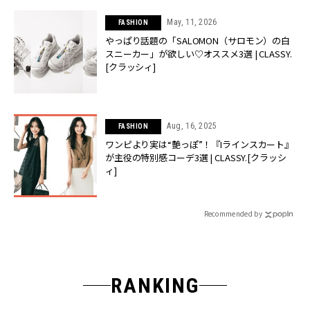
May, 11, 2026
FASHION
やっぱり話題の「SALOMON（サロモン）の白
スニーカー」が欲しい♡オススメ3選 | CLASSY.
[クラッシィ]
Aug, 16, 2025
FASHION
ワンピより実は“艶っぽ”！『Iラインスカート』
が主役の特別感コーデ3選 | CLASSY.[クラッシ
ィ]
Recommended by
RANKING