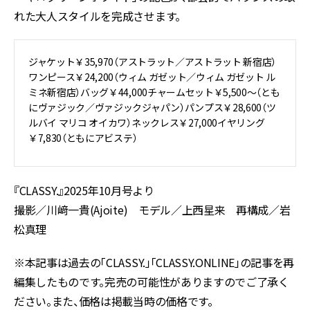
れた大人スタイルを完成させます。
ジャケット￥35,970（アストラット／アストラット 新宿店）
ワンピース￥24,200（ウィム ガゼット／ウィム ガゼット ル
ミネ新宿店）バッグ￥44,000チャームセット￥5,500～（とも
にヴァジック／ヴァジックジャパン）パンプス￥28,600（ツ
ルバイ マリコ オイカワ）ネックレス￥27,000イヤリング
￥7,830（ともにアビステ）
『CLASSY.』2025年10月号より
撮影／川﨑一貴(Ajoite) モデル／上西星来 再構成／岩
松真理
※本記事は過去の「CLASSY.」「CLASSY.ONLINE」の記事を再
編集したものです。完売の可能性がありますのでご了承く
ださい。また、価格は掲載当時の価格です。