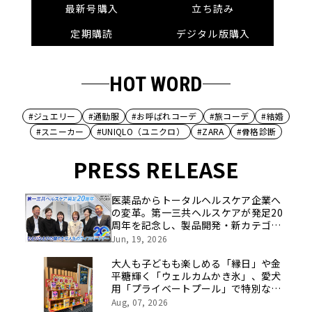
最新号購入
立ち読み
定期購読
デジタル版購入
HOT WORD
#ジュエリー
#通勤服
#お呼ばれコーデ
#旅コーデ
#結婚
#スニーカー
#UNIQLO（ユニクロ）
#ZARA
#骨格診断
PRESS RELEASE
医薬品からトータルヘルスケア企業へ
の変革。第一三共ヘルスケアが発足20
周年を記念し、製品開発・新カテゴリ
挑戦の舞台や旧社統合時のエピソード
Jun, 19, 2026
を社員の想いとともに振り返る特別映
像を公開！
大人も子どもも楽しめる「縁日」や金
平糖輝く「ウェルカムかき氷」、愛犬
用「プライベートプール」で特別な夏
休みをお届け
Aug, 07, 2026