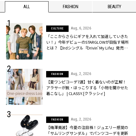
ALL
FASHION
BEAUTY
Aug, 6, 2026
CULTURE
「ここからさらにギアを入れて加速していきた
い！」今年デビューのSTARGLOWが目指す場所
とは？【3rdシングル『Drivin' My Life』発売】 |
CLASSY.[クラッシィ]
Aug, 2, 2026
FASHION
【夏ワンピコーデ7選】甘く着ないのが正解！
アラサーが脱・ほっこりする「小物を聞かせた
着こなし」 | CLASSY.[クラッシィ]
Aug, 2, 2026
FASHION
【梅澤美波】今夏の注目株！ジュエリー感覚の
「サムリングサンダル」でパンツコーデを更新