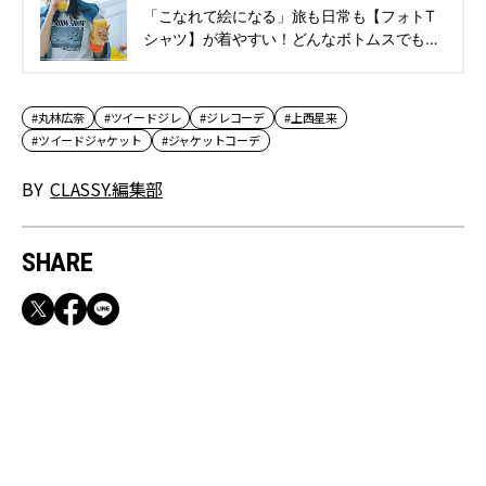
「こなれて絵になる」旅も日常も【フォトT
シャツ】が着やすい！どんなボトムスでもサ
マ見えする４選 | CLASSY.[クラッシィ]
#丸林広奈
#ツイードジレ
#ジレコーデ
#上西星来
#ツイードジャケット
#ジャケットコーデ
BY
CLASSY.編集部
SHARE
RECOMMEND