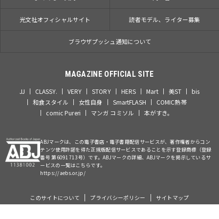
光文社オフィシャルサイト
読者モデル、ライター募集
ブラウザプッシュ通知について
MAGAZINE OFFICIAL SITE
JJ
CLASSY.
VERY
STORY
HERS
Mart
美ST
bis
和食スタイル
女性自身
SmartFLASH
COMIC熱帯
comic Pureri
マンガ コミソル
本がすき。
ABJマークは、この電子書店・電子書籍配信サービスが、著作権者からコン
テンツ使用許諾を得た正規版配信サービスであることを示す登録商標（登録
番号 第6091713号）です。ABJマークの詳細、ABJマークを掲示しているサ
ービスの一覧はこちらです。
https://aebs.or.jp/
このサイトについて
プライバシーポリシー
サイトマップ
©Kobunsha Co., Ltd. All Rights Reserved.