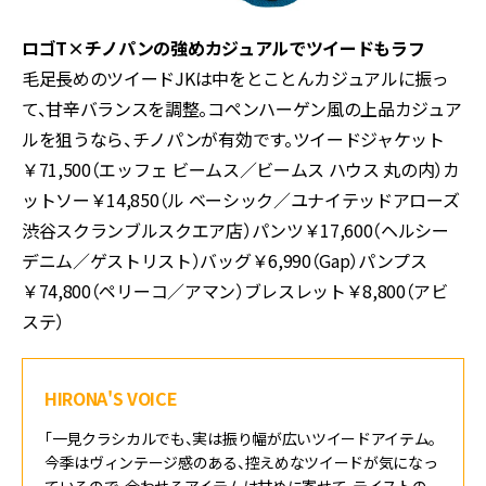
ロゴ
T×
チノパンの強めカジュアルでツイードもラフ
毛足長めのツイード
JK
は中をとことんカジュアルに振っ
て、甘辛バランスを調整。コペンハーゲン風の上品カジュア
ルを狙うなら、チノパンが有効です。ツイードジャケット
￥
71,500
（エッフェ ビームス／ビームス ハウス 丸の内）カ
ットソー￥
14,850
（ル ベーシック／ユナイテッドアローズ
渋谷スクランブルスクエア店）パンツ￥
17,600
（ヘルシー
デニム／ゲストリスト）バッグ￥
6,990
（
Gap
）パンプス
￥
74,800
（ペリーコ／アマン）ブレスレット￥
8,800
（アビ
ステ）
HIRONA'S VOICE
「一見クラシカルでも、実は振り幅が広いツイードアイテム。
今季はヴィンテージ感のある、控えめなツイードが気になっ