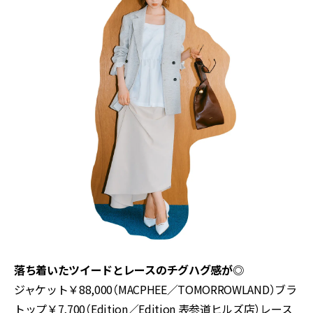
落ち着いたツイードとレースのチグハグ感が◎
ジャケット￥
88,000
（
MACPHEE
／
TOMORROWLAND
）ブラ
トップ￥
7,700
（
Edition
／
Edition
表参道ヒルズ店）レース