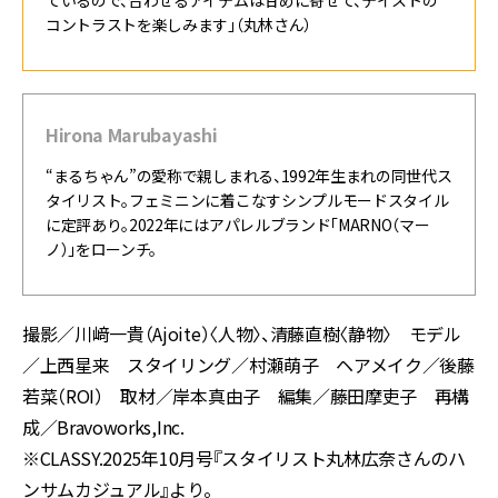
ているので、合わせるアイテムは甘めに寄せて、テイストの
コントラストを楽しみます」（丸林さん）
Hirona Marubayashi
“まるちゃん”の愛称で親しまれる、1992年生まれの同世代ス
タイリスト。フェミニンに着こなすシンプルモードスタイル
に定評あり。2022年にはアパレルブランド「MARNO（マー
ノ）」をローンチ。
撮影／川﨑一貴（Ajoite）〈人物〉、清藤直樹〈静物〉 モデル
／上西星来 スタイリング／村瀬萌子 ヘアメイク／後藤
若菜（ROI） 取材／岸本真由子 編集／藤田摩吏子 再構
成／Bravoworks,Inc.
※CLASSY.2025年10月号『スタイリスト丸林広奈さんのハ
ンサムカジュアル』より。