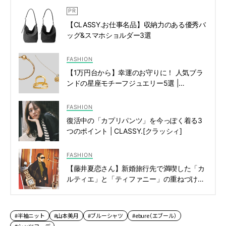
【CLASSY.お仕事名品】収納力のある優秀バ
ッグ&スマホショルダー3選
FASHION
【1万円台から】幸運のお守りに！ 人気ブラ
ンドの星座モチーフジュエリー5選 |
CLASSY.[クラッシィ]
FASHION
復活中の「カプリパンツ」を今っぽく着る3
つのポイント | CLASSY.[クラッシィ]
FASHION
【藤井夏恋さん】新婚旅行先で満喫した「カ
ルティエ」と「ティファニー」の重ねづけっ
て？ | CLASSY.[クラッシィ]
#半袖ニット
#山本美月
#ブルーシャツ
#ebure（エブール）