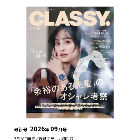
2026
09
最新号
年
月号
7月28日発売／
表紙モデル：堀田 茜