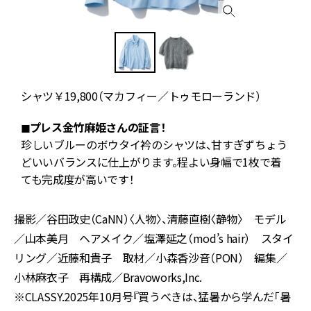
シャツ￥19,800（マカフィー／トゥモローランド）
◼︎プレス金竹麻姫さんの証言！
ッ
珍しいブルーのボウタイ衿のシャツは、甘すぎずちょう
に
どいいバランスに仕上がります。程よい身幅で1枚で着
ても完成度が高いです！
撮影／谷田政史（CaNN）〈人物〉、清藤直樹〈静物〉 モデル
／山本美月 ヘアメイク／塩澤延之（mod’s hair） スタイ
リング／近藤和貴子 取材／小森香沙音（PON） 編集／
小林麻衣子 再構成／Bravoworks,Inc.
※CLASSY.2025年10月号『買うべきは、猛暑から学んだ「暑