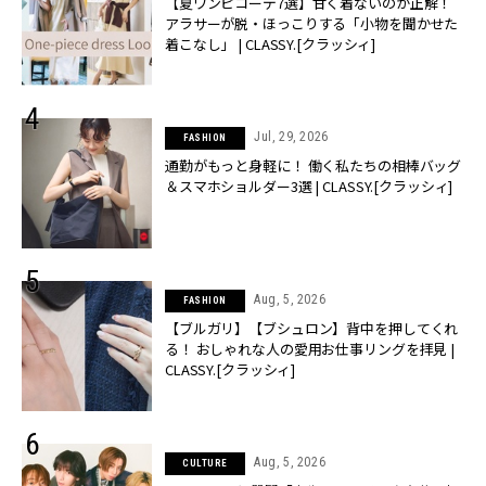
【夏ワンピコーデ7選】甘く着ないのが正解！
アラサーが脱・ほっこりする「小物を聞かせた
着こなし」 | CLASSY.[クラッシィ]
Jul, 29, 2026
FASHION
通勤がもっと身軽に！ 働く私たちの相棒バッグ
＆スマホショルダー3選 | CLASSY.[クラッシィ]
Aug, 5, 2026
FASHION
【ブルガリ】【ブシュロン】背中を押してくれ
る！ おしゃれな人の愛用お仕事リングを拝見 |
CLASSY.[クラッシィ]
Aug, 5, 2026
CULTURE