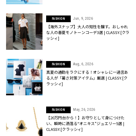
Jun, 9, 2026
FASHION
【海外スナップ】大人の知性を醸す。おしゃれ
な人の春夏モノトーンコーデ3選 | CLASSY.[クラ
ッシィ]
Aug, 6, 2026
FASHION
真夏の通勤をラクにする！オシャレに一過言あ
る人が「暑さ対策アイテム」厳選 | CLASSY.[ク
ラッシィ]
May, 26, 2026
FASHION
【20万円台から！】お守りとして身につけた
い、瞬時に洒落る“オニキス”ジュエリー5選 |
CLASSY.[クラッシィ]