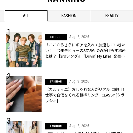
ALL
FASHION
BEAUTY
Aug, 6, 2026
CULTURE
「ここからさらにギアを入れて加速していきた
い！」今年デビューのSTARGLOWが目指す場所
とは？【3rdシングル『Drivin' My Life』発売】 |
CLASSY.[クラッシィ]
Aug, 3, 2026
FASHION
【カルティエ】おしゃれな人がリアルに愛用！
仕事で自信をくれる相棒リング | CLASSY.[クラ
ッシィ]
Aug, 2, 2026
FASHION