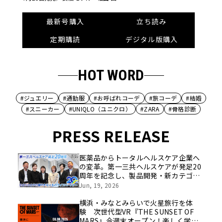
最新号購入
立ち読み
定期購読
デジタル版購入
HOT WORD
#ジュエリー
#通勤服
#お呼ばれコーデ
#旅コーデ
#結婚
#スニーカー
#UNIQLO（ユニクロ）
#ZARA
#骨格診断
PRESS RELEASE
医薬品からトータルヘルスケア企業へ
の変革。第一三共ヘルスケアが発足20
周年を記念し、製品開発・新カテゴリ
挑戦の舞台や旧社統合時のエピソード
Jun, 19, 2026
を社員の想いとともに振り返る特別映
像を公開！
横浜・みなとみらいで火星旅行を体
験 次世代型VR『THE SUNSET OF
MARS』今週末オープン！楽しく学べ