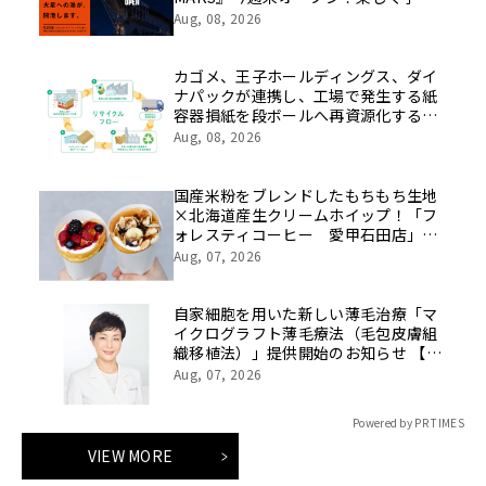
るパネル展やワークショップなど関連
Aug, 08, 2026
イベントも
カゴメ、王子ホールディングス、ダイ
ナパックが連携し、工場で発生する紙
容器損紙を段ボールへ再資源化する実
証を開始
Aug, 08, 2026
国産米粉をブレンドしたもちもち生地
×北海道産生クリームホイップ！「フ
ォレスティコーヒー 愛甲石田店」に
て、８月１７日（月）からクレープ販
Aug, 07, 2026
売を開始
自家細胞を用いた新しい薄毛治療「マ
イクログラフト薄毛療法（毛包皮膚組
織移植法）」提供開始のお知らせ 【医
療法人社団 青真会 青山エルクリニ
Aug, 07, 2026
ック】
Powered by PR TIMES
VIEW MORE