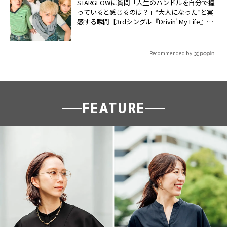
STARGLOWに質問「人生のハンドルを自分で握
っていると感じるのは？」“大️人になった”と実
感する瞬間【3rdシングル『Drivin' My Life』発
売】 | CLASSY.[クラッシィ]
Recommended by
FEATURE