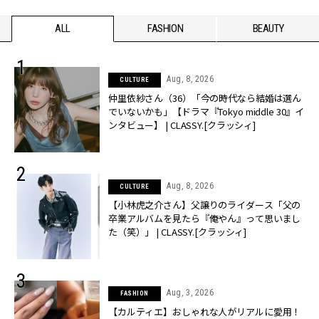
ALL
FASHION
BEAUTY
Aug, 8, 2026
CULTURE
仲里依紗さん（36）「今の時代なら結婚は選ん
でいないかも」【ドラマ『Tokyo middle 30』イ
ンタビュー】 | CLASSY.[クラッシィ]
Aug, 8, 2026
CULTURE
【小林虎之介さん】父譲りのライダース「父の
卒業アルバムを見たら『俺やん』って思いまし
た（笑）」 | CLASSY.[クラッシィ]
Aug, 3, 2026
FASHION
【カルティエ】おしゃれな人がリアルに愛用！