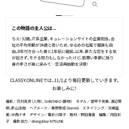
この物語の主人公は...
ちえ・32歳。IT系企業、キュレーションサイトの企画担当。会
社の平均年齢が34歳と若いため、ゆるめの社風で服装も自
由。8年付き合った彼と1年前に破局。以来、新たな恋をする気
が起きず、モテる努力もしなかったけど、肌寒い季節に独り
身の辛さが身に染みて…恋活再始動を決意！
CLASSY.ONLINEでは、11/1より毎日更新していきます。
お楽しみに！
撮影／花村克彦〈人物〉、SHINTARO〈静物〉 モデル／愛甲千笑美、渡辺賢
明、影山友哉 ヘアメーク／桑野泰成（ilumini) スタイリング／児嶋里
美、中西ナオ デザイン／亀卦川陽子 取材／野田春香 編集／月田彩
子 撮影協力／dining&bar KITSUNE