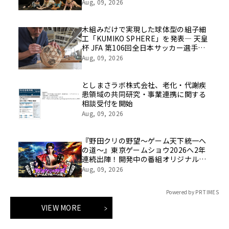
催
Aug, 09, 2026
木組みだけで実現した球体型の組子細
工「KUMIKO SPHERE」を発表― 天皇
杯 JFA 第106回全日本サッカー選手権
大会の公式ビジュアルにも採用 ―
Aug, 09, 2026
としまさラボ株式会社、老化・代謝疾
患領域の共同研究・事業連携に関する
相談受付を開始
Aug, 09, 2026
『野田クリの野望～ゲーム天下統一へ
の道～』東京ゲームショウ2026へ2年
連続出陣！開発中の番組オリジナルゲ
ームを世界最速体験！失敗したら即
Aug, 09, 2026
「打ち首」！？しんや＆青木マッチョ
参加のイベントも開催！
Powered by PR TIMES
VIEW MORE