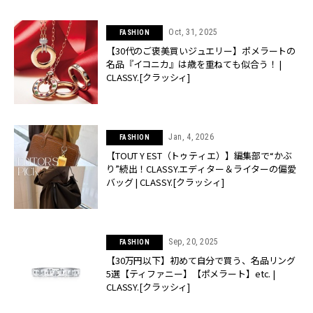
Oct, 31, 2025
FASHION
【30代のご褒美買いジュエリー】ポメラートの
名品『イコニカ』は歳を重ねても似合う！ |
CLASSY.[クラッシィ]
Jan, 4, 2026
FASHION
【TOUT Y EST（トゥティエ）】編集部で“かぶ
り”続出！CLASSY.エディター＆ライターの偏愛
バッグ | CLASSY.[クラッシィ]
Sep, 20, 2025
FASHION
【30万円以下】初めて自分で買う、名品リング
5選【ティファニー】【ポメラート】etc. |
CLASSY.[クラッシィ]