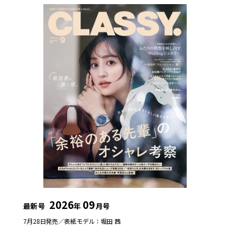
2026
09
最新号
年
月号
7月28日発売／
表紙モデル：堀田 茜