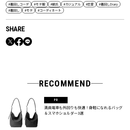
#着回しコーデ
#モテ服
#彼氏
#カジュアル
#恋愛
#着回しDiary
#着回し
#モテ
#コーディネート
SHARE
RECOMMEND
満員電車も外回りも快適！身軽になれるバッグ
＆スマホショルダー3選