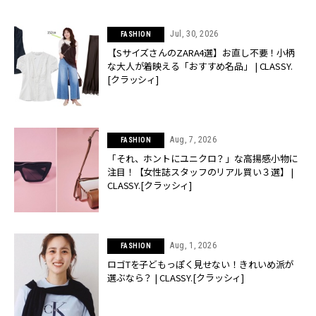
Jul, 30, 2026
FASHION
【SサイズさんのZARA4選】お直し不要！小柄
な大人が着映える「おすすめ名品」 | CLASSY.
[クラッシィ]
Aug, 7, 2026
FASHION
「それ、ホントにユニクロ？」な高揚感小物に
注目！【女性誌スタッフのリアル買い３選】 |
CLASSY.[クラッシィ]
Aug, 1, 2026
FASHION
ロゴTを子どもっぽく見せない！きれいめ派が
選ぶなら？ | CLASSY.[クラッシィ]