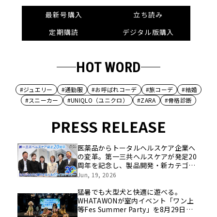
最新号購入
立ち読み
定期購読
デジタル版購入
HOT WORD
#ジュエリー
#通勤服
#お呼ばれコーデ
#旅コーデ
#結婚
#スニーカー
#UNIQLO（ユニクロ）
#ZARA
#骨格診断
PRESS RELEASE
医薬品からトータルヘルスケア企業へ
の変革。第一三共ヘルスケアが発足20
周年を記念し、製品開発・新カテゴリ
挑戦の舞台や旧社統合時のエピソード
Jun, 19, 2026
を社員の想いとともに振り返る特別映
像を公開！
猛暑でも大型犬と快適に遊べる。
WHATAWONが室内イベント「ワン上
等Fes Summer Party」を8月29日開