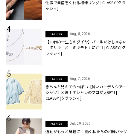
仕事で自信をくれる相棒リング | CLASSY.[クラ
ッシィ]
Aug, 8, 2026
FASHION
【30代の一生ものダイヤ】パールだけじゃない
「タサキ」と「ミキモト」に注目 | CLASSY.[ク
ラッシィ]
Aug, 7, 2026
FASHION
きちんと見えて今っぽい【賢いカーデ＆シアー
シャツ】３選！オシャレのプロが太鼓判 |
CLASSY.[クラッシィ]
Jul, 29, 2026
FASHION
通勤がもっと身軽に！ 働く私たちの相棒バッグ