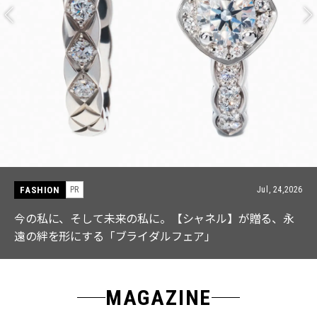
FASHION
Jul, 24,2026
PR
て未来の私に。【シャネル】が贈る、永
【ICB】人気イ
る「ブライダルフェア」
なる「名品ブラ
MAGAZINE