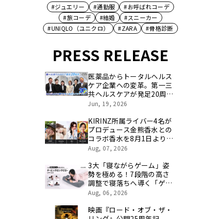
#ジュエリー
#通勤服
#お呼ばれコーデ
#旅コーデ
#結婚
#スニーカー
#UNIQLO（ユニクロ）
#ZARA
#骨格診断
PRESS RELEASE
医薬品からトータルヘルス
ケア企業への変革。第一三
共ヘルスケアが発足20周年
を記念し、製品開発・新カ
Jun, 19, 2026
テゴリ挑戦の舞台や旧社統
合時のエピソードを社員の
KIRINZ所属ライバー4名が
想いとともに振り返る特別
プロデュース金熊香水との
映像を公開！
コラボ香水を8月1日より期
間限定で予約販売
Aug, 07, 2026
3大「寝ながらゲーム」姿
勢を極める！7段階の高さ
調整で寝落ちへ導く「ゲー
ミングロングピロー」発売
Aug, 06, 2026
映画『ロード・オブ・ザ・
リング』公開25周年記