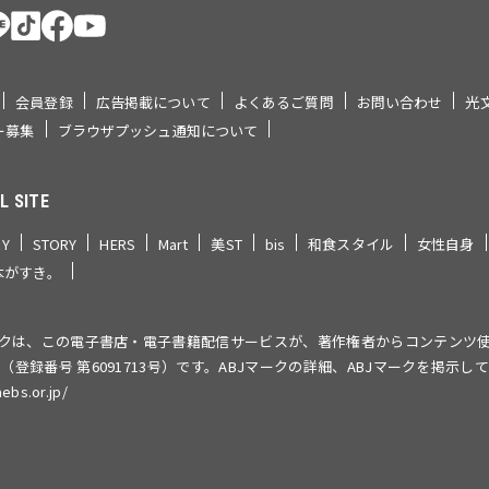
会員登録
広告掲載について
よくあるご質問
お問い合わせ
光
ー募集
ブラウザプッシュ通知について
L SITE
RY
STORY
HERS
Mart
美ST
bis
和食スタイル
女性自身
本がすき。
ークは、この電子書店・電子書籍配信サービスが、著作権者からコンテンツ
（登録番号 第6091713号）です。ABJマークの詳細、ABJマークを掲示
aebs.or.jp/