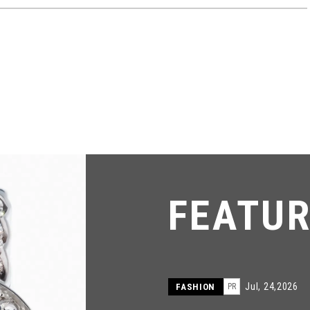
FEATU
Jul, 24,2026
FASHION
PR