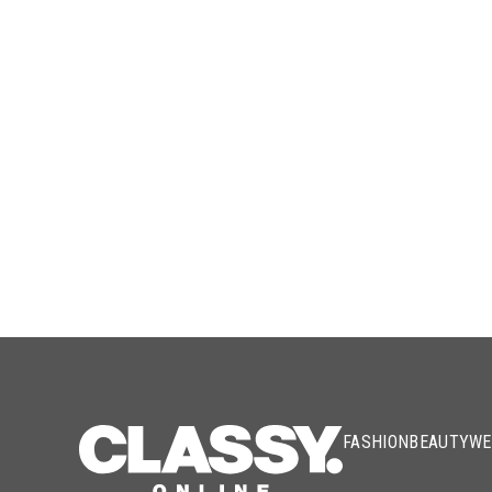
FASHION
BEAUTY
WE