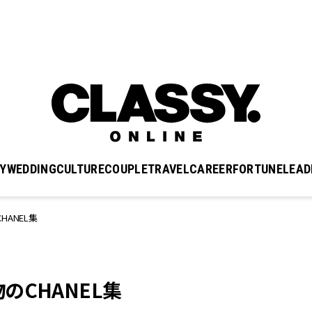
Y
WEDDING
CULTURE
COUPLE
TRAVEL
CAREER
FORTUNE
LEAD
ANEL集
CHANEL集