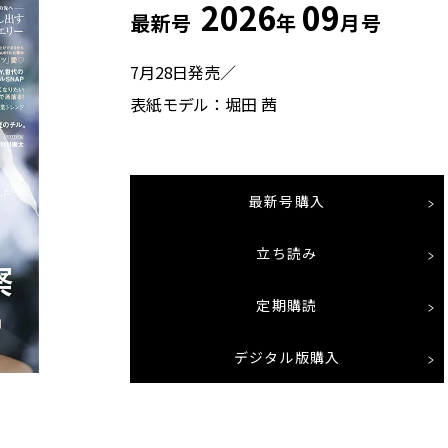
2026
09
最新号
年
月号
7月28日発売／
表紙モデル：堀田 茜
最新号購入
立ち読み
定期購読
デジタル版購入