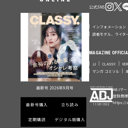
公式SNS
インフォメーション
読者モデル、ライタ
MAGAZINE OFFICIA
JJ
CLASSY.
VE
マンガ コミソル
最新号 2026年9月号
ABJマ
登録商標
https://
最新号購入
立ち読み
定期購読
デジタル版購入