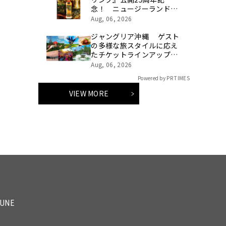
念！ ニュージーランド最
高峰のシングルモルト、
Aug, 06, 2026
POKENO(ポケノ)より 数
量限定ウイスキー「リング
ジャングリア沖縄 ゲスト
ベアラー」が誕生
の多様な旅スタイルに応え
たチケットラインアップ拡
充 余すことなく魅力を堪
Aug, 06, 2026
能する「ロイヤルチケッ
Powered by PR TIMES
ト」新登場
VIEW MORE
TUNE