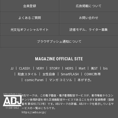
会員登録
広告掲載について
よくあるご質問
お問い合わせ
光文社オフィシャルサイト
読者モデル、ライター募集
ブラウザプッシュ通知について
MAGAZINE OFFICIAL SITE
JJ
CLASSY.
VERY
STORY
HERS
Mart
美ST
bis
和食スタイル
女性自身
SmartFLASH
COMIC熱帯
comic Pureri
マンガ コミソル
本がすき。
ABJマークは、この電子書店・電子書籍配信サービスが、著作権者からコン
テンツ使用許諾を得た正規版配信サービスであることを示す登録商標（登録
番号 第6091713号）です。ABJマークの詳細、ABJマークを掲示しているサ
ービスの一覧はこちらです。
https://aebs.or.jp/