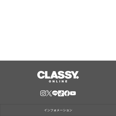
この秋の正解コーデを、セットで。パ
ンツもスカートも気分で選べる、シア
ーニット×サテンボトムの「秋映えコ
ーデSET」が登場
Aug, 07, 2026
インフォメーション