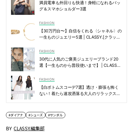
満員電車も外回りも快適！身軽になれるバッ
グ＆スマホショルダー3選
FASHION
【30万円台〜】自信をくれる〈シャネル〉の
一生ものジュエリー5選 | CLASSY.[クラッシ
ィ]
FASHION
30代に人気のご褒美ジュエリーブランド20
選【一生ものから普段使いまで】 | CLASSY.
[クラッシィ]
FASHION
【白ボトムスコーデ7選】透け・膨張も怖く
ない！着たら速攻洒落る大人のリラックスス
タイル | CLASSY.[クラッシィ]
#ダイアナ
#シューズ
#サンダル
BY
CLASSY.編集部