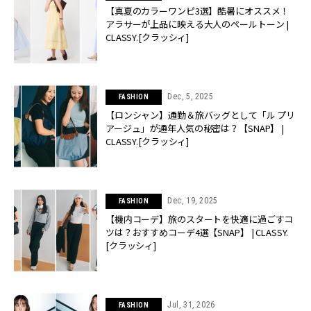
【真夏のカラーワンピ3選】酷暑にオススメ！
アラサーが上品に映える大人のペールトーン |
CLASSY.[クラッシィ]
Dec, 5, 2025
FASHION
【ロンシャン】通勤＆旅バッグとして「ル プリ
アージュ」が通年人気の秘密は？【SNAP】 |
CLASSY.[クラッシィ]
Dec, 19, 2025
FASHION
【機内コーデ】旅のスタートを快適に過ごすコ
ツは？おすすめコーデ4選【SNAP】 | CLASSY.
[クラッシィ]
Jul, 31, 2026
FASHION