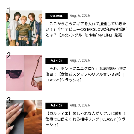
Aug, 6, 2026
CULTURE
「ここからさらにギアを入れて加速していきた
い！」今年デビューのSTARGLOWが目指す場所
とは？【3rdシングル『Drivin' My Life』発売】 |
CLASSY.[クラッシィ]
Aug, 7, 2026
FASHION
「それ、ホントにユニクロ？」な高揚感小物に
注目！【女性誌スタッフのリアル買い３選】 |
CLASSY.[クラッシィ]
Aug, 3, 2026
FASHION
【カルティエ】おしゃれな人がリアルに愛用！
仕事で自信をくれる相棒リング | CLASSY.[クラ
ッシィ]