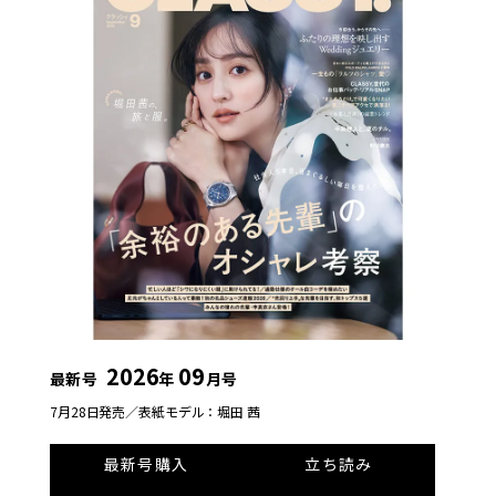
2026
09
最新号
年
月号
7月28日発売／
表紙モデル：堀田 茜
最新号購入
立ち読み