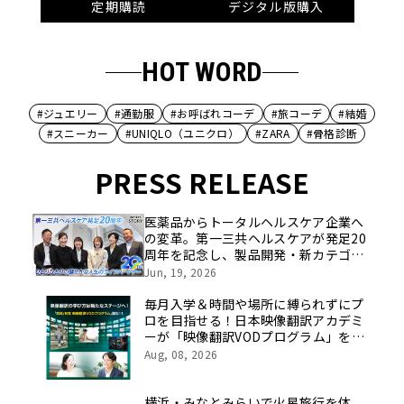
定期購読
デジタル版購入
HOT WORD
#ジュエリー
#通勤服
#お呼ばれコーデ
#旅コーデ
#結婚
#スニーカー
#UNIQLO（ユニクロ）
#ZARA
#骨格診断
PRESS RELEASE
医薬品からトータルヘルスケア企業へ
の変革。第一三共ヘルスケアが発足20
周年を記念し、製品開発・新カテゴリ
挑戦の舞台や旧社統合時のエピソード
Jun, 19, 2026
を社員の想いとともに振り返る特別映
像を公開！
毎月入学＆時間や場所に縛られずにプ
ロを目指せる！日本映像翻訳アカデミ
ーが「映像翻訳VODプログラム」を
2026年10月より開講！
Aug, 08, 2026
横浜・みなとみらいで火星旅行を体