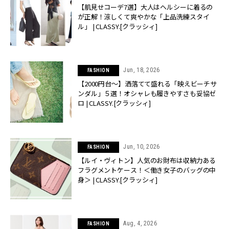
【肌見せコーデ7選】大人はヘルシーに着るの
が正解！涼しくて爽やかな「上品洗練スタイ
ル」 | CLASSY.[クラッシィ]
Jun, 18, 2026
FASHION
【2000円台〜】洒落てて盛れる「映えビーチサ
ンダル」５選！オシャレも履きやすさも妥協ゼ
ロ | CLASSY.[クラッシィ]
Jun, 10, 2026
FASHION
【ルイ・ヴィトン】人気のお財布は収納力ある
フラグメントケース！＜働き女子のバッグの中
身＞ | CLASSY.[クラッシィ]
Aug, 4, 2026
FASHION