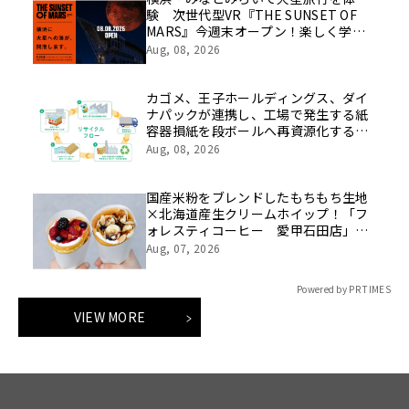
験 次世代型VR『THE SUNSET OF
MARS』今週末オープン！楽しく学べ
るパネル展やワークショップなど関連
Aug, 08, 2026
イベントも
カゴメ、王子ホールディングス、ダイ
ナパックが連携し、工場で発生する紙
容器損紙を段ボールへ再資源化する実
証を開始
Aug, 08, 2026
国産米粉をブレンドしたもちもち生地
×北海道産生クリームホイップ！「フ
ォレスティコーヒー 愛甲石田店」に
て、８月１７日（月）からクレープ販
Aug, 07, 2026
売を開始
Powered by PR TIMES
VIEW MORE