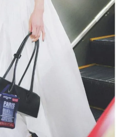
かな肌を目指す | CLASSY.[クラッ
目 | CLASSY.[クラ
シィ]
Aug, 7, 2026
Aug,
BEAUTY
WEDDING
冷房・紫外線etc...「夏の隠れ乾
20万円台〜【カル
燥」を防ぐ【ベタつかない名品
ング４選】ラブ、トリ
クリーム】3選＜30代のベストコ
を『マリッジ』に
スメ＞ | CLASSY.[クラッシィ]
ます！ | CLASSY.
Nov, 17, 2025
Mar,
BEAUTY
WEDDING
【落ちない名品リップ10選】塗
【トレンドの巻き
り直しできない・皮むけしやす
式ゲスト服の鉄板
いetc.悩みをクリア | CLASSY.[ク
ンピ”は『スカー
ラッシィ]
正解！ | CLASSY.
Aug, 5, 2026
Sep,
BEAUTY
WEDDING
夏の深刻なくすみ・色ムラにア
“キャトル”で人気
プローチ！【透明感を底上げ】
ュロン】の『ブラ
神コスメ３選 | CLASSY.[クラッシ
グ』は普段使いもし
ィ]
CLASSY.[クラッシ