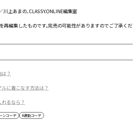
川上あまの、CLASSY.ONLINE編集室
NE」の記事を再編集したものです。完売の可能性がありますのでご了承くだ
由は？
アルに着こなす方法は？
入れるなら？
ーンコーデ
#通勤コーデ