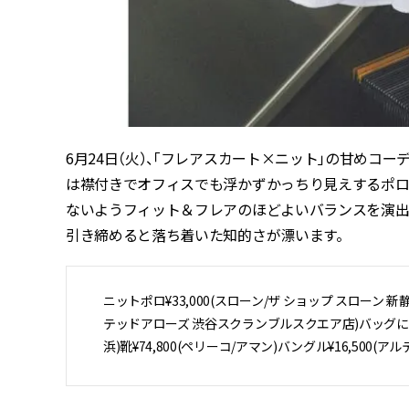
6月24日（火）、「フレアスカート×ニット」の甘めコ
は襟付きでオフィスでも浮かずかっちり見えするポロ
ないようフィット＆フレアのほどよいバランスを演出
引き締めると落ち着いた知的さが漂います。
ニットポロ¥33,000(スローン/ザ ショップ スローン 新静岡セ
テッドアローズ 渋谷スクランブルスクエア店)バッグにつけたポー
浜)靴¥74,800(ペリーコ/アマン)バングル¥16,500(ア