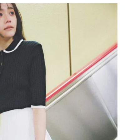
BEAUTY
Aug, 7, 2026
Feb,
BEAUTY
WEDDING
【UV下地】酷暑に頼れる！
結婚式に黒ドレス
2,000円台〜3,000円台の名品3選
ばれで失敗しない
｜30代美容ライターが正直レビ
ーを解説 | CLASS
ュー | CLASSY.[クラッシィ]
Aug, 6, 2026
Aug,
BEAUTY
WEDDING
【ヘアアクセ6選】手抜きに見え
【結婚指輪】人気
ない！アラサーのまとめ髪が垢
ング22選｜20〜3
抜ける「即戦力アクセ」たち |
エピソードも | CLA
CLASSY.[クラッシィ]
ィ]
Aug, 5, 2026
Jun,
BEAUTY
WEDDING
忙しい毎日に「うるおいター
【一生ものジュエ
ボ」を。新【SOFINA BASIC＋】
存在感が際立つ！
のお手入れでうるおってなめら
「トゥギャザー」