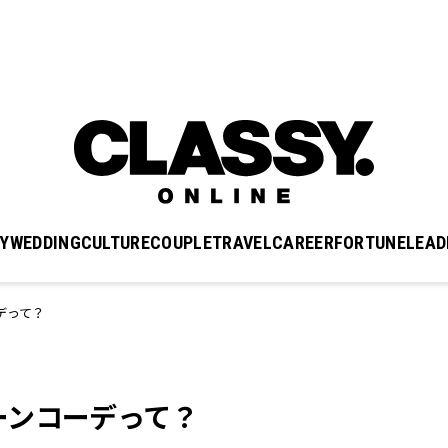
Y
WEDDING
CULTURE
COUPLE
TRAVEL
CAREER
FORTUNE
LEAD
デって？
ーンコーデって？