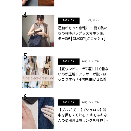
ッシィ]
シィ]
 18, 2025
Jul, 29, 2026
FASHION
ティエ人気リ
通勤がもっと身軽に！ 働く私た
ニティetc.
ちの相棒バッグ＆スマホショル
選ぶ人増えて
ダー3選 | CLASSY.[クラッシィ]
[クラッシィ]
 24, 2026
Aug, 2, 2026
FASHION
方３選】結婚
【夏ワンピコーデ7選】甘く着な
“シンプル黒ワ
いのが正解！アラサーが脱・ほ
フ』で盛るのが
っこりする「小物を聞かせた着
[クラッシィ]
こなし」 | CLASSY.[クラッシィ]
 4, 2025
Aug, 5, 2026
FASHION
急上昇【ブシ
【ブルガリ】【ブシュロン】背
イダルリン
中を押してくれる！ おしゃれな
やすい！ |
人の愛用お仕事リングを拝見 |
ィ]
CLASSY.[クラッシィ]