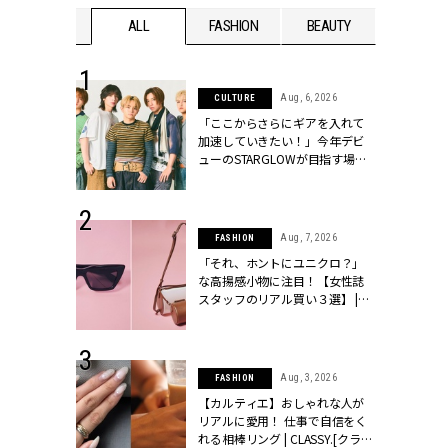
WEDDING
ALL
FASHION
BEAUTY
WEDDIN
 16, 2026
Aug, 6, 2026
CULTURE
はアリ？お呼
「ここからさらにギアを入れて
コーデ＆マナ
加速していきたい！」今年デビ
Y.[クラッシィ]
ューのSTARGLOWが目指す場所
とは？【3rdシングル『Drivin' My
Life』発売】 | CLASSY.[クラッシ
ィ]
 13, 2025
Aug, 7, 2026
FASHION
ブランドのリ
「それ、ホントにユニクロ？」
0代カップルの
な高揚感小物に注目！【女性誌
SSY.[クラッシ
スタッフのリアル買い３選】 |
CLASSY.[クラッシィ]
 30, 2026
Aug, 3, 2026
FASHION
リー】1つでも
【カルティエ】おしゃれな人が
ポメラートの
リアルに愛用！ 仕事で自信をく
シリーズに注
れる相棒リング | CLASSY.[クラッ