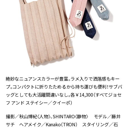
絶妙なニュアンスカラーが豊富。ラメ入りで洒落感もキー
プ。コンパクトに折りたためるから持ち運びも便利！サブバ
ッグとしても大活躍間違いなし。各￥14,300（すべてジョセ
フ アンド ステイシー／クイーポ）
撮影／秋山博紀〈人物〉、SHINTARO〈静物〉 モデル／藤井
サチ ヘアメイク／Kanako（TRON） スタイリング／石