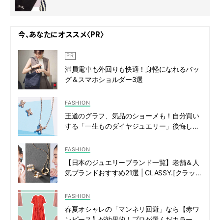
今、あなたにオススメ〈PR〉
満員電車も外回りも快適！身軽になれるバッ
グ＆スマホショルダー3選
FASHION
王道のグラフ、気品のショーメも！自分買い
する「一生ものダイヤジュエリー」後悔しな
い選び方 | CLASSY.[クラッシィ]
FASHION
【日本のジュエリーブランド一覧】老舗＆人
気ブランドおすすめ21選 | CLASSY.[クラッ
シィ]
FASHION
春夏オシャレの「マンネリ回避」なら【赤ワ
ンピース】が効果的！プロが選んだカラーと