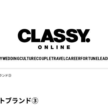
Y
WEDDING
CULTURE
COUPLE
TRAVEL
CAREER
FORTUNE
LEAD
ランド③
ットブランド③