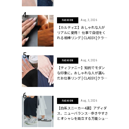
ッシィ]
CLASSY.[クラッシィ]
 24, 2026
Aug, 3, 2026
FASHION
方３選】結婚
【カルティエ】おしゃれな人が
“シンプル黒ワ
リアルに愛用！ 仕事で自信をく
フ』で盛るのが
れる相棒リング | CLASSY.[クラッ
[クラッシィ]
シィ]
 24, 2025
Aug, 4, 2026
FASHION
れバッグ最新
【ティファニー】知的でモダン
プラダetc.
な印象に。おしゃれな人が選ん
力あり」が条
だお仕事リング | CLASSY.[クラッ
たっぷり＆ざっくりのビッグケーブルが大人の余裕を醸してく
クラッシィ]
シィ]
ニット￥36,000（Uhr／ジャーナル スタンダード レサージュ 
 20, 2026
Aug, 5, 2026
FASHION
ワーク ルミネ新宿店）バッグ￥13,800（ル・ベルニ／キャセリー
シュロン、ショ
【白系スニーカー4選】アディダ
人が選んだ婚
ス、ニューバランス…歩きやすさ
店）
公開 |
とオシャレを両立する万能シュ
ィ]
ーズ | CLASSY.[クラッシィ]