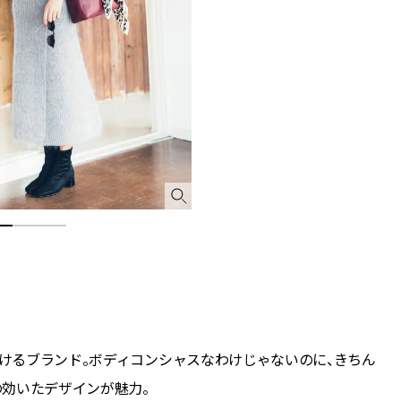
CLASSY.[クラッシィ]
目 | CLASSY.[クラ
Nov, 17, 2025
Mar,
BEAUTY
WEDDING
【落ちない名品リップ10選】塗
【トレンドの巻き
り直しできない・皮むけしやす
式ゲスト服の鉄板
いetc.悩みをクリア | CLASSY.[ク
ンピ”は『スカー
ラッシィ]
正解！ | CLASSY.
Aug, 5, 2026
Dec,
BEAUTY
WEDDING
夏の深刻なくすみ・色ムラにア
【結婚式のお呼ば
プローチ！【透明感を底上げ】
事情】アンテプリマ、
神コスメ３選 | CLASSY.[クラッシ
「小さくても収納
ィ]
件！ | CLASSY.[
Jul, 13, 2026
May,
BEAUTY
WEDDING
朝の“寝ぐせ直し”はもういらな
【カルティエ、ブ
い！夜に仕込む「ヘアケア家
ーメ】おしゃれな
がけるブランド。ボディコンシャスなわけじゃないのに、きちん
電」3選 | CLASSY.[クラッシィ]
約指輪＆結婚指輪を
CLASSY.[クラッシ
効いたデザインが魅力。