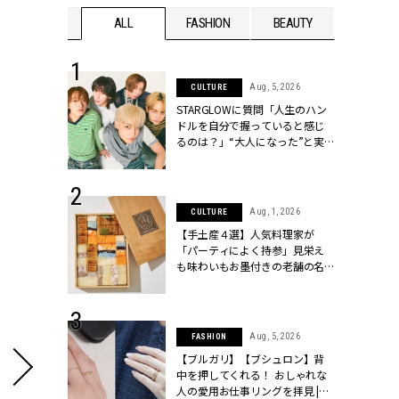
WEDDING
ALL
FASHION
BEAUTY
WEDDIN
 16, 2026
Aug, 5, 2026
CULTURE
はアリ？お呼
STARGLOWに質問「人生のハン
コーデ＆マナ
ドルを自分で握っていると感じ
Y.[クラッシィ]
るのは？」“大️人になった”と実
感する瞬間【3rdシングル
『Drivin' My Life』発売】 |
CLASSY.[クラッシィ]
 13, 2025
Aug, 1, 2026
CULTURE
ブランドのリ
【手土産４選】人気料理家が
0代カップルの
「パーティによく持参」見栄え
SSY.[クラッシ
も味わいもお墨付きの老舗の名
物とは？ | CLASSY.[クラッシィ]
 30, 2026
Aug, 5, 2026
FASHION
リー】1つでも
【ブルガリ】【ブシュロン】背
ポメラートの
中を押してくれる！ おしゃれな
シリーズに注
人の愛用お仕事リングを拝見 |