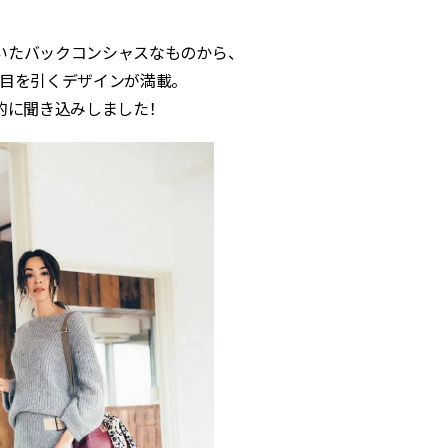
BEAUTY
いたバックコンシャスなものから、
目を引くデザインが満載。
Aug, 5, 2026
Feb,
BEAUTY
WEDDING
的に聞き込みしました！
ユニクロ名品も！日焼け対策ガ
結婚式に黒ドレス
チ勢の「ないと無理」なアイテ
ばれで失敗しない
ムハック7選 | CLASSY.[クラッシ
ーを解説 | CLASS
ィ]
Aug, 5, 2026
Aug,
BEAUTY
WEDDING
忙しい毎日に「うるおいター
【結婚指輪】人気
ボ」を。新【SOFINA BASIC＋】
ング22選｜20〜3
のお手入れでうるおってなめら
エピソードも | CLA
かな肌を目指す | CLASSY.[クラッ
ィ]
シィ]
Aug, 6, 2026
Jun,
BEAUTY
WEDDING
【ヘアアクセ6選】手抜きに見え
【一生ものジュエ
ない！アラサーのまとめ髪が垢
存在感が際立つ！
抜ける「即戦力アクセ」たち |
「トゥギャザー」