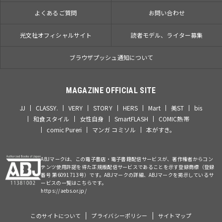
よくあるご質問
お問い合わせ
光文社オフィシャルサイト
読者モデル、ライター募集
ブラウザプッシュ通知について
MAGAZINE OFFICIAL SITE
JJ
CLASSY.
VERY
STORY
HERS
Mart
美ST
bis
和食スタイル
女性自身
SmartFLASH
COMIC熱帯
comic Pureri
マンガ コミソル
本がすき。
ABJマークは、この電子書店・電子書籍配信サービスが、著作権者からコン
テンツ使用許諾を得た正規版配信サービスであることを示す登録商標（登録
番号 第6091713号）です。ABJマークの詳細、ABJマークを掲示しているサ
ービスの一覧はこちらです。
https://aebs.or.jp/
このサイトについて
プライバシーポリシー
サイトマップ