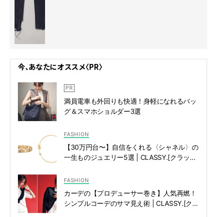
今、あなたにオススメ〈PR〉
満員電車も外回りも快適！身軽になれるバッ
グ＆スマホショルダー3選
FASHION
【30万円台〜】自信をくれる〈シャネル〉の
一生ものジュエリー5選 | CLASSY.[クラッシ
ィ]
FASHION
カーデの【プロデューサー巻き】人気再燃！
シンプルコーデのサマ見え術 | CLASSY.[クラ
ッシィ]