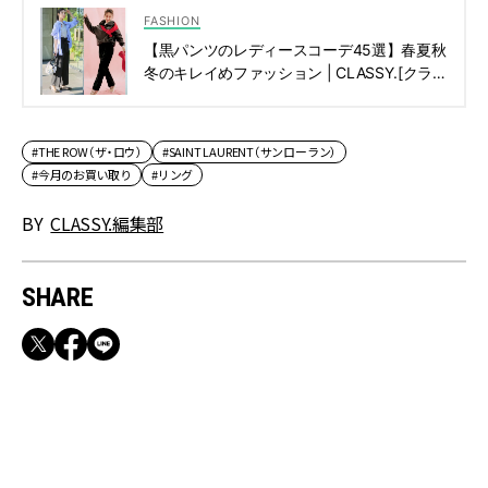
FASHION
【黒パンツのレディースコーデ45選】春夏秋
冬のキレイめファッション | CLASSY.[クラッ
シィ]
#THE ROW（ザ・ロウ）
#SAINT LAURENT（サンローラン）
#今月のお買い取り
#リング
BY
CLASSY.編集部
SHARE