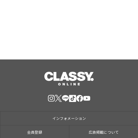
【TAC公務員】8/13(木)「オンライン
オリエンテーション（体験入学）」を
無料で開催！学習スタートはじめの1
歩！
Aug, 08, 2026
インフォメーション
会員登録
広告掲載について