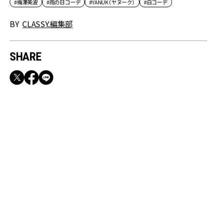
#梅澤美波
#雨の日コーデ
#YANUK（ヤヌーク）
#白コーデ
BY
CLASSY.編集部
SHARE
RECOMMEND
満員電車も外回りも快適！身軽になれるバッグ
＆スマホショルダー3選