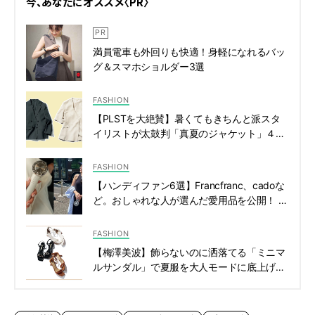
今、あなたにオススメ〈PR〉
満員電車も外回りも快適！身軽になれるバッ
グ＆スマホショルダー3選
FASHION
【PLSTを大絶賛】暑くてもきちんと派スタ
イリストが太鼓判「真夏のジャケット」４選
| CLASSY.[クラッシィ]
FASHION
【ハンディファン6選】Francfranc、cadoな
ど。おしゃれな人が選んだ愛用品を公開！ |
CLASSY.[クラッシィ]
FASHION
【梅澤美波】飾らないのに洒落てる「ミニマ
ルサンダル」で夏服を大人モードに底上げ！
| CLASSY.[クラッシィ]