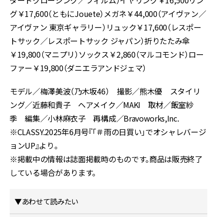
ダードクロージング／フィルム）イヤリング￥16,500リン
グ￥17,600（ともにJouete）メガネ￥44,000（アイヴァン／
アイヴァン 東京ギャラリー）リュック￥17,600（レスポー
トサック／レスポートサック ジャパン）折りたたみ傘
￥19,800（マニプリ）ソックス￥2,860（マルコモンド）ロー
ファー￥19,800（ダニエラアンドジェマ）
モデル／梅澤美波（乃木坂46） 撮影／熊木優 スタイリ
ング／近藤和貴子 ヘアメイク／MAKI 取材／飯室紗
季 編集／小林麻衣子 再構成／Bravoworks,Inc.
※CLASSY.2025年6月号『「＃雨の日買い」でオシャレバージ
ョンUP』より。
※掲載中の情報は誌面掲載時のものです。商品は販売終了
している場合があります。
▼あわせて読みたい