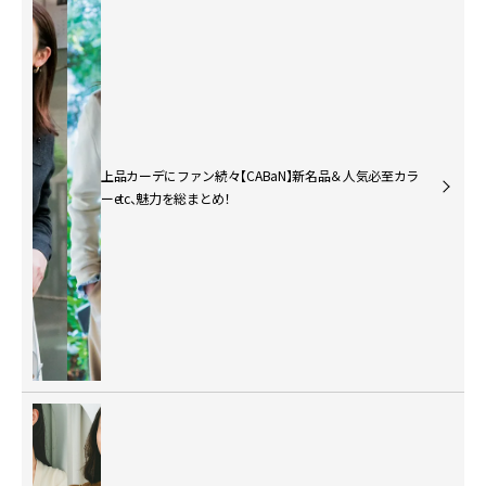
上品カーデにファン続々【CABaN】新名品＆人気必至カラ
ーetc、魅力を総まとめ！