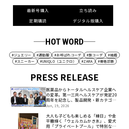
最新号購入
立ち読み
定期購読
デジタル版購入
HOT WORD
#ジュエリー
#通勤服
#お呼ばれコーデ
#旅コーデ
#結婚
#スニーカー
#UNIQLO（ユニクロ）
#ZARA
#骨格診断
PRESS RELEASE
医薬品からトータルヘルスケア企業へ
の変革。第一三共ヘルスケアが発足20
周年を記念し、製品開発・新カテゴリ
挑戦の舞台や旧社統合時のエピソード
Jun, 19, 2026
を社員の想いとともに振り返る特別映
像を公開！
大人も子どもも楽しめる「縁日」や金
平糖輝く「ウェルカムかき氷」、愛犬
用「プライベートプール」で特別な夏