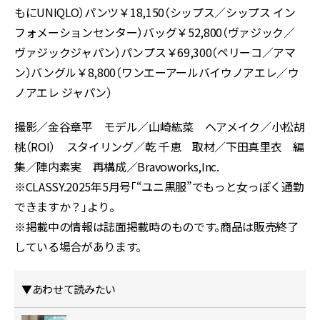
もにUNIQLO）パンツ￥18,150（シップス／シップス イン
フォメーションセンター）バッグ￥52,800（ヴァジック／
ヴァジックジャパン）パンプス￥69,300（ペリーコ／アマ
ン）バングル￥8,800（ワンエーアールバイウノアエレ／ウ
ノアエレ ジャパン）
撮影／金谷章平 モデル／山崎紘菜 ヘアメイク／小松胡
桃（ROI） スタイリング／乾 千恵 取材／下田真里衣 編
集／陣内素実 再構成／Bravoworks,Inc.
※CLASSY.2025年5月号「“ユニ黒服”でもっと女っぽく通勤
できますか？」より。
※掲載中の情報は誌面掲載時のものです。商品は販売終了
している場合があります。
▼あわせて読みたい