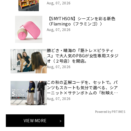
休みをお届け
Aug, 07, 2026
【SMYTHSON】シーズンを彩る新色
〈Flamingo（フラミンゴ）〉
Aug, 07, 2026
勝どき・晴海の『筋トレ×ピラティ
ス』で大人気のPBGが女性専用スタジ
オ（２号店）を開店。
Aug, 07, 2026
この秋の正解コーデを、セットで。パ
ンツもスカートも気分で選べる、シア
ーニット×サテンボトムの「秋映えコ
ーデSET」が登場
Aug, 07, 2026
Powered by PR TIMES
VIEW MORE