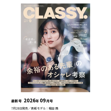
2026
09
最新号
年
月号
7月28日発売／
表紙モデル：堀田 茜