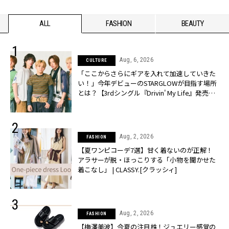
ALL
FASHION
BEAUTY
Aug, 6, 2026
CULTURE
「ここからさらにギアを入れて加速していきた
い！」今年デビューのSTARGLOWが目指す場所
とは？【3rdシングル『Drivin' My Life』発売】 |
CLASSY.[クラッシィ]
Aug, 2, 2026
FASHION
【夏ワンピコーデ7選】甘く着ないのが正解！
アラサーが脱・ほっこりする「小物を聞かせた
着こなし」 | CLASSY.[クラッシィ]
Aug, 2, 2026
FASHION
【梅澤美波】今夏の注目株！ジュエリー感覚の