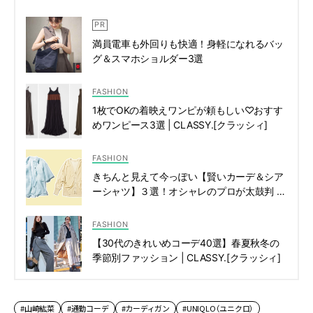
満員電車も外回りも快適！身軽になれるバッ
グ＆スマホショルダー3選
FASHION
1枚でOKの着映えワンピが頼もしい♡おすす
めワンピース3選 | CLASSY.[クラッシィ]
FASHION
きちんと見えて今っぽい【賢いカーデ＆シア
ーシャツ】３選！オシャレのプロが太鼓判 |
CLASSY.[クラッシィ]
FASHION
【30代のきれいめコーデ40選】春夏秋冬の
季節別ファッション | CLASSY.[クラッシィ]
#山崎紘菜
#通勤コーデ
#カーディガン
#UNIQLO（ユニクロ）