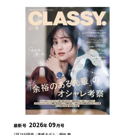
2026
09
最新号
年
月号
7月28日発売／
表紙モデル：堀田 茜