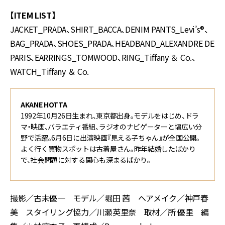
【ITEM LIST】
JACKET_PRADA、SHIRT_BACCA、DENIM PANTS_Levi’s®、
BAG_PRADA、SHOES_PRADA、HEADBAND_ALEXANDRE DE
PARIS、EARRINGS_TOMWOOD、RING_Tiffany ＆ Co.、
WATCH_Tiffany ＆ Co.
AKANE HOTTA
1992年10月26日生まれ、東京都出身。モデルをはじめ、ドラ
マ・映画、バラエティ番組、ラジオのナビゲーターと幅広い分
野で活躍。6月6日に出演映画『見える子ちゃん』が全国公開。
よく行く買物スポットは古着屋さん。昨年結婚したばかり
で、社会問題に対する関心も深まるばかり。
撮影／古末優一 モデル／堀田 茜 ヘアメイク／神戸春
美 スタイリング協力／川瀬英里奈 取材／所 優里 編