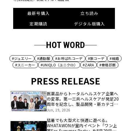
最新号購入
立ち読み
定期購読
デジタル版購入
HOT WORD
#ジュエリー
#通勤服
#お呼ばれコーデ
#旅コーデ
#結婚
#スニーカー
#UNIQLO（ユニクロ）
#ZARA
#骨格診断
PRESS RELEASE
医薬品からトータルヘルスケア企業へ
の変革。第一三共ヘルスケアが発足20
周年を記念し、製品開発・新カテゴリ
挑戦の舞台や旧社統合時のエピソード
Jun, 19, 2026
を社員の想いとともに振り返る特別映
像を公開！
猛暑でも大型犬と快適に遊べる。
WHATAWONが室内イベント「ワン上
等Fes Summer Party」を8月29日開