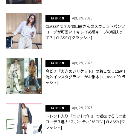
Apr, 29, 2025
FASHION
CLASSY.モデル堀田茜さんのスウェットパンツ
コーデが可愛い！キレイめ感キープの秘訣っ
て？ | CLASSY.[クラッシィ]
Apr, 29, 2025
FASHION
今どき『大きめジャケット』の着こなし12選！
海外インスタグラマーがお手本 | CLASSY.[クラ
ッシィ]
Apr, 29, 2025
FASHION
トレンド入り『ニットポロ』で垢抜けるミニ丈
コーデ３選！“スポーティ”がコツ | CLASSY.[ク
ラッシィ]