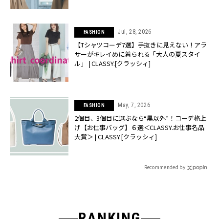
Jul, 28, 2026
FASHION
【Tシャツコーデ7選】手抜きに見えない！アラ
サーがキレイめに着られる「大人の夏スタイ
ル」 | CLASSY.[クラッシィ]
May, 7, 2026
FASHION
2個目、3個目に選ぶなら“黒以外”！コーデ格上
げ【お仕事バッグ】６選＜CLASSY.お仕事名品
大賞＞ | CLASSY.[クラッシィ]
Recommended by
RANKING