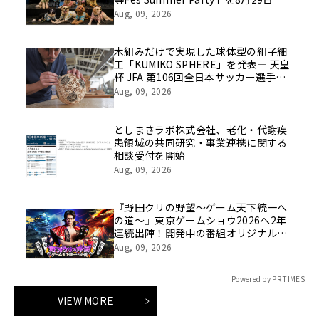
催
Aug, 09, 2026
木組みだけで実現した球体型の組子細
工「KUMIKO SPHERE」を発表― 天皇
杯 JFA 第106回全日本サッカー選手権
大会の公式ビジュアルにも採用 ―
Aug, 09, 2026
としまさラボ株式会社、老化・代謝疾
患領域の共同研究・事業連携に関する
相談受付を開始
Aug, 09, 2026
『野田クリの野望～ゲーム天下統一へ
の道～』東京ゲームショウ2026へ2年
連続出陣！開発中の番組オリジナルゲ
ームを世界最速体験！失敗したら即
Aug, 09, 2026
「打ち首」！？しんや＆青木マッチョ
参加のイベントも開催！
Powered by PR TIMES
VIEW MORE