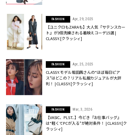
Apr, 29, 2025
FASHION
【ユニクロもZARAも】大人気『サテンスカー
ト』が3倍洗練される着映えコーデ15選 |
CLASSY.[クラッシィ]
Apr, 25, 2025
FASHION
CLASSY.モデル堀田茜さんの“ほぼ毎日ピア
ス”はどこの？リアル私服カジュアルが大評
判！ | CLASSY.[クラッシィ]
Mar, 3, 2026
FASHION
【VASIC、PLST...】今どき『お仕事バッグ』
は“軽くてPCが入る”が絶対条件！ | CLASSY.[ク
ラッシィ]