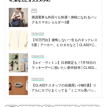
今、あなたにオススメ〈PR〉
満員電車も外回りも快適！身軽になれるバッ
グ＆スマホショルダー3選
FASHION
【10万円台】後悔しない一生ものネックレス
5選｜アーカー、ヒロタカなど | CLASSY.[ク
ラッシィ]
FASHION
【ルイ・ヴィトン】日本限定も！7月19日の
ラッキーデーに狙いたい新作財布 | CLASSY.
[クラッシィ]
FASHION
【CLASSY.スタッフの自腹買い小物5選】リ
アルにカブりまくってる『ミニマル黒バッ
グ』はどこの？ | CLASSY.[クラッシィ]