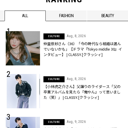
ALL
FASHION
BEAUTY
Aug, 8, 2026
CULTURE
仲里依紗さん（36）「今の時代なら結婚は選ん
でいないかも」【ドラマ『Tokyo middle 30』イ
ンタビュー】 | CLASSY.[クラッシィ]
Aug, 8, 2026
CULTURE
【小林虎之介さん】父譲りのライダース「父の
卒業アルバムを見たら『俺やん』って思いまし
た（笑）」 | CLASSY.[クラッシィ]
Aug, 9, 2026
CULTURE