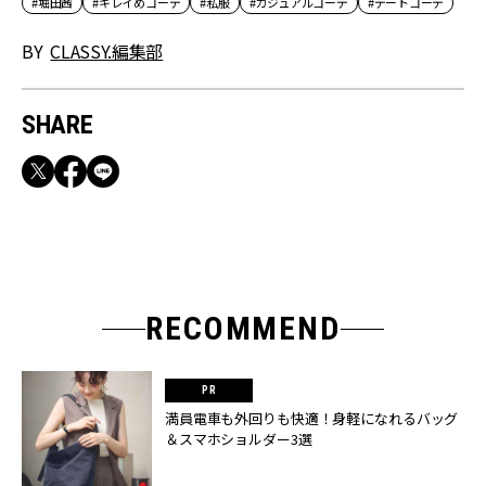
#堀田茜
#キレイめコーデ
#私服
#カジュアルコーデ
#デートコーデ
BY
CLASSY.編集部
SHARE
RECOMMEND
満員電車も外回りも快適！身軽になれるバッグ
＆スマホショルダー3選