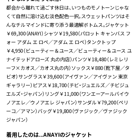
都会から離れて過ごす休日は、いつものモノトーンじゃな
くて自然に溶け込む淡色配色一択。スウェットパンツはそ
んなチルマインドに寄り添う最適解ボトムス。ジャケット
￥69,300（ANAYI）シャツ￥19,580（パロット キャンバス フ
ォー アダム エ ロペ／アダム エ ロペ）タンクトップ
￥4,950（ビューティー＆ユース／ビューティー＆ユース ユ
ナイテッドアローズ 丸の内店）パンツ￥18,480（レミレリ
ーフ×カオス／カオス丸の内）ソックス￥880（靴下屋／タ
ビオ）サングラス￥39,600（アイヴァン／アイヴァン 東京
ギャラリー）ピアス￥18,700（チビ・ジュエルズ／チビジュ
エルズ・ジャパン）リング￥11,000（ワンエーアールバイウ
ノアエレ／ウノアエレ ジャパン）サンダル￥79,200（ペリ
ーコ／アマン）バッグ￥19,800（ヴァジック／ヴァジック
ジャパン）
着用したのは...ANAYIのジャケット