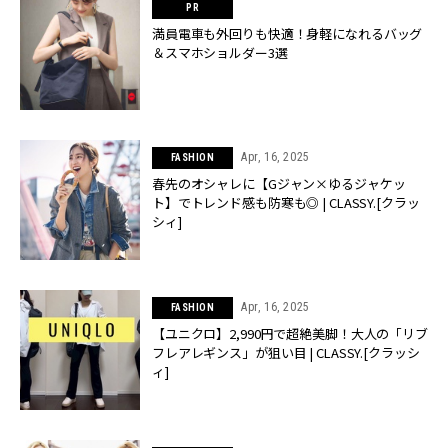
満員電車も外回りも快適！身軽になれるバッグ
＆スマホショルダー3選
Apr, 16, 2025
FASHION
春先のオシャレに【Gジャン×ゆるジャケッ
ト】でトレンド感も防寒も◎ | CLASSY.[クラッ
シィ]
Apr, 16, 2025
FASHION
【ユニクロ】2,990円で超絶美脚！大人の「リブ
フレアレギンス」が狙い目 | CLASSY.[クラッシ
ィ]