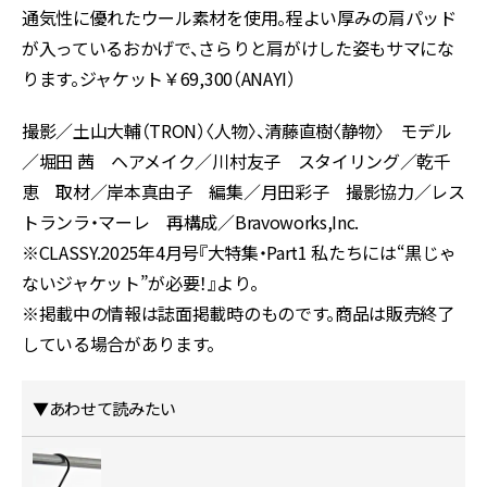
通気性に優れたウール素材を使用。程よい厚みの肩パッド
が入っているおかげで、さらりと肩がけした姿もサマにな
ります。ジャケット￥69,300（ANAYI）
撮影／土山大輔（TRON）〈人物〉、清藤直樹〈静物〉 モデル
／堀田 茜 ヘアメイク／川村友子 スタイリング／乾千
恵 取材／岸本真由子 編集／月田彩子 撮影協力／レス
トランラ・マーレ 再構成／Bravoworks,Inc.
※CLASSY.2025年4月号『大特集・Part1 私たちには“黒じゃ
ないジャケット”が必要！』より。
※掲載中の情報は誌面掲載時のものです。商品は販売終了
している場合があります。
▼あわせて読みたい