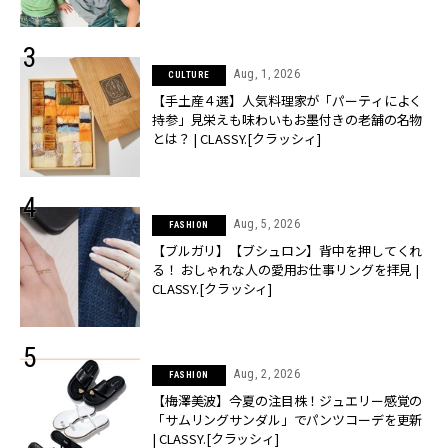
売】 | CLASSY.[クラッシィ]
Aug, 1, 2026
CULTURE
【手土産４選】人気料理家が「パーティによく
持参」見栄えも味わいもお墨付きの老舗の名物
とは？ | CLASSY.[クラッシィ]
Aug, 5, 2026
FASHION
【ブルガリ】【ブシュロン】背中を押してくれ
る！ おしゃれな人の愛用お仕事リングを拝見 |
CLASSY.[クラッシィ]
Aug, 2, 2026
FASHION
【梅澤美波】今夏の注目株！ジュエリー感覚の
「サムリングサンダル」でパンツコーデを更新
| CLASSY.[クラッシィ]