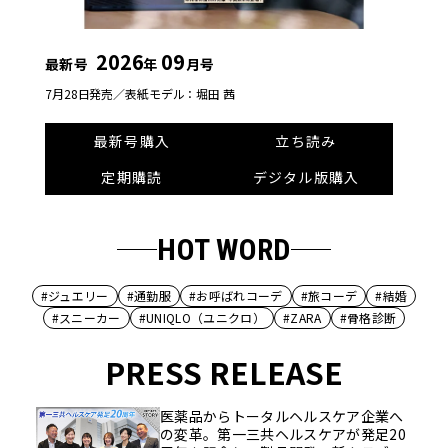
2026
09
最新号
年
月号
7月28日発売／
表紙モデル：堀田 茜
最新号購入
立ち読み
定期購読
デジタル版購入
HOT WORD
#ジュエリー
#通勤服
#お呼ばれコーデ
#旅コーデ
#結婚
#スニーカー
#UNIQLO（ユニクロ）
#ZARA
#骨格診断
PRESS RELEASE
医薬品からトータルヘルスケア企業へ
の変革。第一三共ヘルスケアが発足20