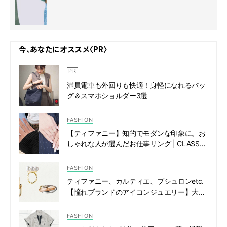
今、あなたにオススメ〈PR〉
満員電車も外回りも快適！身軽になれるバッ
グ＆スマホショルダー3選
FASHION
【ティファニー】知的でモダンな印象に。お
しゃれな人が選んだお仕事リング | CLASSY.
[クラッシィ]
FASHION
ティファニー、カルティエ、ブシュロンetc.
【憧れブランドのアイコンジュエリー】大図
鑑！ | CLASSY.[クラッシィ]
FASHION