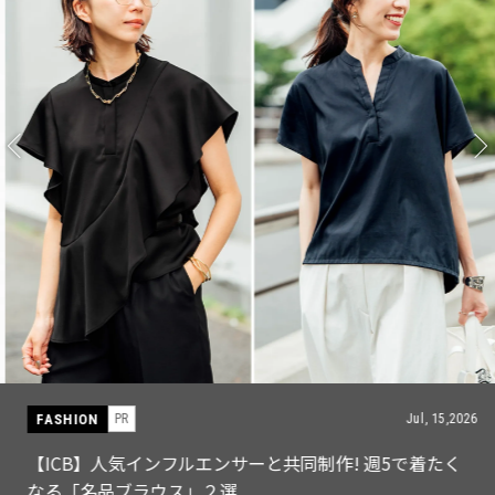
FASHION
PR
Jul, 15,2026
【ICB】人気インフルエンサーと共同制作! 週5で着たく
なる「名品ブラウス」２選