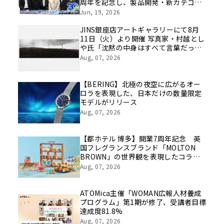
周年を記念し、製品開発・新カテゴリ
挑戦の舞台や旧社統合時のエピソード
Jun, 19, 2026
を社員の想いとともに振り返る特別映
像を公開！
JINS銀座店アートギャラリーにて8月
11日（火）より開催 写真家・村越とし
や氏「沈黙の中身はすべて言葉だっ
た」
Aug, 07, 2026
【BERING】北極の夜空に広がるオー
ロラを表現した、日本だけの数量限定
モデルがリリース
Aug, 07, 2026
【都ホテル 博多】開業7周年記念 英
国フレグランスブランド「MOLTON
BROWN」の世界観を表現したコラボ
レーションアフタヌーンティーを販売
Aug, 07, 2026
ATOMica主催「WOMAN広報人材養成
プログラム」第1期が修了、受講者目標
達成度81.8%
Aug, 07, 2026