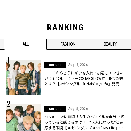
RANKING
ALL
FASHION
BEAUTY
Aug, 6, 2026
CULTURE
「ここからさらにギアを入れて加速していきた
い！」今年デビューのSTARGLOWが目指す場所
とは？【3rdシングル『Drivin' My Life』発売】 |
CLASSY.[クラッシィ]
Aug, 5, 2026
CULTURE
STARGLOWに質問「人生のハンドルを自分で握
っていると感じるのは？」“大️人になった”と実
感する瞬間【3rdシングル『Drivin' My Life』発