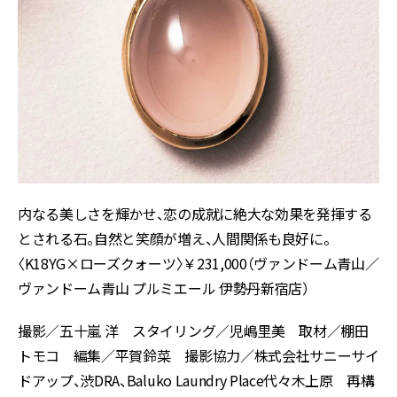
内なる美しさを輝かせ、恋の成就に絶大な効果を発揮する
とされる石。自然と笑顔が増え、人間関係も良好に。
〈K18YG×ローズクォーツ〉￥231,000（ヴァンドーム青山／
ヴァンドーム青山 プルミエール 伊勢丹新宿店）
撮影／五十嵐 洋 スタイリング／児嶋里美 取材／棚田
トモコ 編集／平賀鈴菜 撮影協力／株式会社サニーサイ
ドアップ、渋DRA、Baluko Laundry Place代々木上原 再構