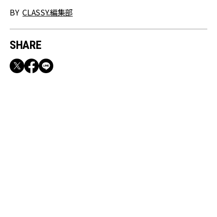
BY
CLASSY.編集部
SHARE
RECOMMEND
満員電車も外回りも快適！身軽になれるバッグ
＆スマホショルダー3選