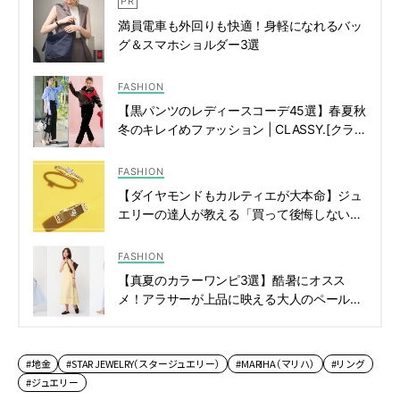
満員電車も外回りも快適！身軽になれるバッ
グ＆スマホショルダー3選
FASHION
【黒パンツのレディースコーデ45選】春夏秋
冬のキレイめファッション | CLASSY.[クラッ
シィ]
FASHION
【ダイヤモンドもカルティエが大本命】ジュ
エリーの達人が教える「買って後悔しない」
４選 | CLASSY.[クラッシィ]
FASHION
【真夏のカラーワンピ3選】酷暑にオスス
メ！アラサーが上品に映える大人のペールト
ーン | CLASSY.[クラッシィ]
#地金
#STAR JEWELRY（スタージュエリー）
#MARIHA（マリハ）
#リング
#ジュエリー