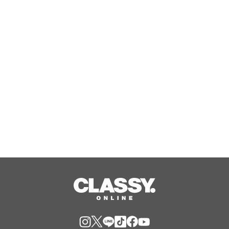
自家細胞を用いた新しい薄毛治療「マ
イクログラフト薄毛療法（毛包皮膚組
織移植法）」提供開始のお知らせ 【医
療法人社団 青真会 青山エルクリニ
Aug, 07, 2026
ック】
勝どき・晴海の『筋トレ×ピラティ
ス』で大人気のPBGが女性専用スタジ
オ（２号店）を開店。
Aug, 07, 2026