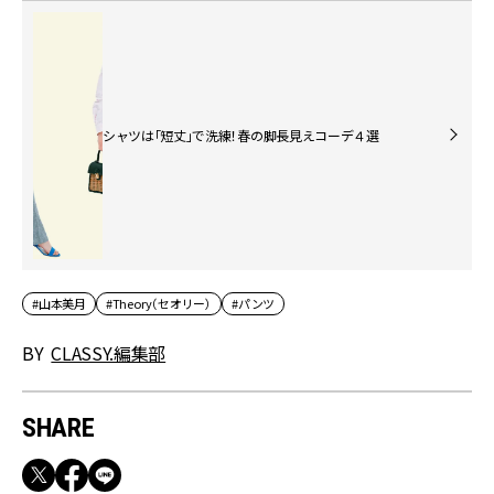
シャツは「短丈」で洗練！春の脚長見えコーデ４選
#山本美月
#Theory（セオリー）
#パンツ
BY
CLASSY.編集部
SHARE