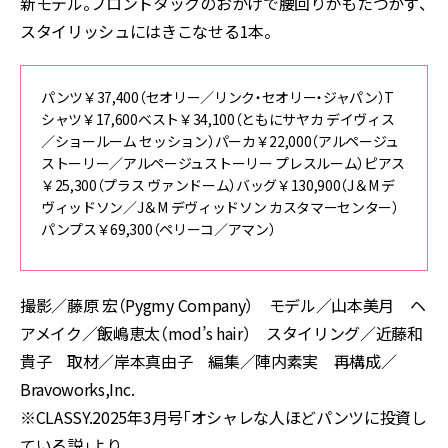
新モデル。フロントタックのおかげで腰回りがもたつかず、
スタイリッシュにはきこなせる
1
本。
パンツ￥
37,400
（セオリー／リンク・セオリー・ジャパン）
T
シャツ￥
17,600
ベスト￥
34,100
（ともにサヤカ デイヴィス
／ショールーム セッション）パーカ￥
22,000
（アルページュ
ストーリー／アルページュストーリー プレスルーム）ピアス
￥
25,300
（プラス ヴァンドーム）バッグ￥
130,900
（
J
＆
M
デ
ヴィッドソン／
J
＆
M
デヴィッドソン カスタマーセンター）
パンプス￥
69,300
（ペリーコ／アマン）
撮影／藤原 宏（Pygmy Company） モデル／山本美月 ヘ
アメイク／飯嶋恵太（mod’s hair） スタイリング／近藤和
貴子 取材／岸本真由子 編集／陣内素実 再構成／
Bravoworks,Inc.
※CLASSY.2025年3月号「オシャレな人ほどパンツに投資し
ている説」より。