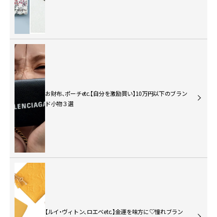
お財布、ポーチetc.【自分を激励買い】10万円以下のブラン
ド小物３選
【ルイ・ヴィトン、ロエベetc.】金運を味方に♡憧れブラン