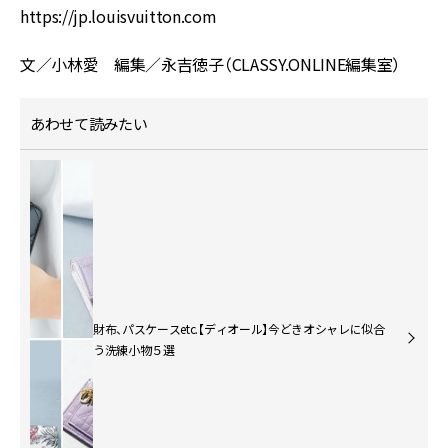
https://jp.louisvuitton.com
文／小林愛 編集／永吉徳子（CLASSY.ONLINE編集室）
あわせて読みたい
財布、パスケースetc.【ディオール】今どきオシャレに似合
う洗練小物５選