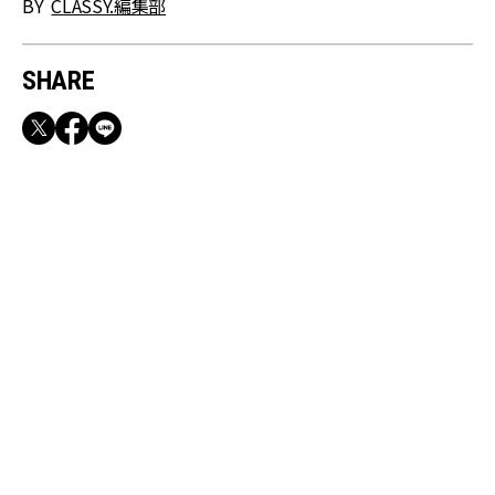
BY
CLASSY.編集部
SHARE
RECOMMEND
満員電車も外回りも快適！身軽になれるバッグ
＆スマホショルダー3選