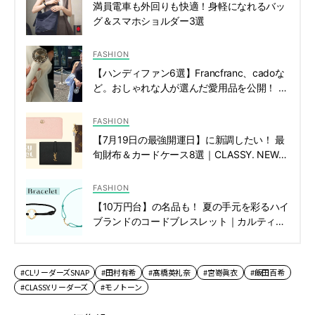
満員電車も外回りも快適！身軽になれるバッ
グ＆スマホショルダー3選
FASHION
【ハンディファン6選】Francfranc、cadoな
ど。おしゃれな人が選んだ愛用品を公開！ |
CLASSY.[クラッシィ]
FASHION
【7月19日の最強開運日】に新調したい！ 最
旬財布＆カードケース8選｜CLASSY. NEWS
ダイジェスト | CLASSY.[クラッシィ]
FASHION
【10万円台】の名品も！ 夏の手元を彩るハイ
ブランドのコードブレスレット｜カルティ
エ、ティファニーなど | CLASSY.[クラッシ
ィ]
#CLリーダーズSNAP
#田村有希
#髙橋英礼奈
#宮嵜眞衣
#飯田百希
#CLASSY.リーダーズ
#モノトーン