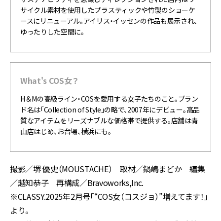
サイクル素材を使用したプラスティックや竹製のショーケ
ースにリニューアル。アイリス・イッセンの作品も展示され、
ゆったりした空間に。
What's COS女？
H＆Mの高級ライン・COSを愛用する女子たちのこと。ブラン
ド名は「Collection of Style」の略で、2007年にデビュー。高品
質なアイテムをリーズナブルな価格帯で提供する。店舗は青
山店はじめ、お台場、横浜にも。
撮影／堺 優史（MOUSTACHE） 取材／鍋嶋まどか 編集
／越知恭子 再構成／Bravoworks,Inc.
※CLASSY.2025年2月号「“COS女（コスジョ）”増えてます！」
より。