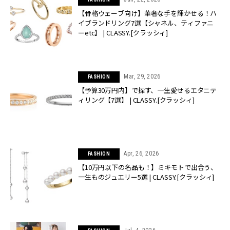
【骨格ウェーブ向け】華奢な手を輝かせる！ハ
イブランドリング7選【シャネル、ティファニ
ーetc】 | CLASSY.[クラッシィ]
Mar, 29, 2026
FASHION
【予算30万円内】で探す、一生愛せるエタニテ
ィリング【7選】 | CLASSY.[クラッシィ]
Apr, 26, 2026
FASHION
【10万円以下の名品も！】ミキモトで出合う、
一生ものジュエリー5選 | CLASSY.[クラッシィ]