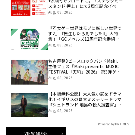
+200円でフロートに。「スナックミー
スタンド 押上」にて2周年記念イベン
トを開催【8/8(土)～8/9(日)】
Aug, 08, 2026
『乙女ゲー世界はモブに厳しい世界で
す2』『転生したら剣でしたII』大特
集！『GCノベルズ12周年記念番組 ア
ニメ情報モリモリSP』8月23日(日) 夜8
Aug, 08, 2026
時より「ABEMA」で独占無料放送！
名古屋発3ピースロックバンドMaki、
主催フェス『Maki presents. MUSIC
FESTIVAL「天和」2026』 第3弾ゲス
ト解禁！
Aug, 08, 2026
【本編無料公開】大人気小説をドラマ
化！イギリスの骨太ミステリードラマ
『シェトランド 離島の殺人捜査官』
を、第2話まで8/7（金）20:00～隔週1
Aug, 08, 2026
話ずつ無料配信！
Powered by PR TIMES
VIEW MORE