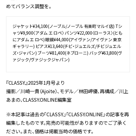
めてバランス調整を。
ジャケット¥34,100(ノーブル/ノーブル 有楽町マルイ店) Tシ
ャツ¥9,900〈アダム エ ロペ〉 パンツ¥22,000〈ローラス〉(とも
にアダム エ ロペ) 眼鏡¥44,000(アイヴァン/アイヴァン 東京
ギャラリー) ピアス¥13,640(チビ・ジュエルズ/チビジュエル
ズ・ジャパン) ブーツ¥81,400(ネブローニ) バッグ¥63,800(ヴ
ァジック/ヴァジックジャパン)
『CLASSY.』2025年1月号より
撮影／川崎一貴（Ajoite）、モデル／林田岬優、再構成／川上
あまの、CLASSY.ONLINE編集室
※本記事は過去の「CLASSY.」「CLASSY.ONLINE」の記事を再
編集したものです。完売の可能性がありますのでご了承く
ださい。また、価格は掲載当時の価格です。