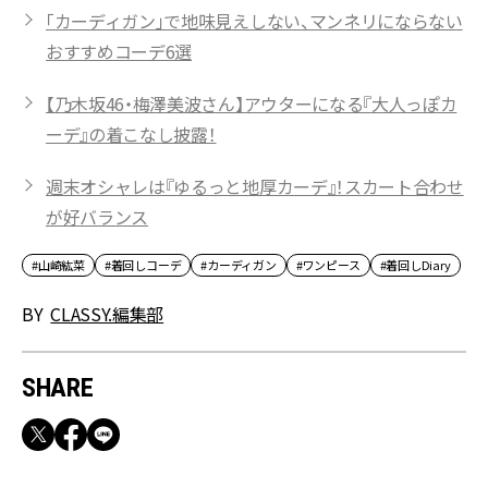
「カーディガン」で地味見えしない、マンネリにならない
おすすめコーデ6選
【乃木坂46・梅澤美波さん】アウターになる『大人っぽカ
ーデ』の着こなし披露！
週末オシャレは『ゆるっと地厚カーデ』！スカート合わせ
が好バランス
#山崎紘菜
#着回しコーデ
#カーディガン
#ワンピース
#着回しDiary
BY
CLASSY.編集部
SHARE