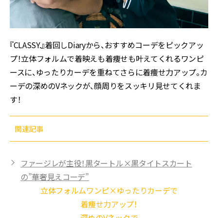
『CLASSY.』着回しDiaryから、おすすめコーデをピックアッ
プ！立体フォルムで着映えも着痩せも叶えてくれるワンピ
ースに、ゆったりカーデを重ねてさらに着痩せ力アップ。カ
ーデの深めのVネックが、顔周りをスッキリ見せてくれま
す！
関連記事
ファージレが主役！黒タートル×黒タイトスカート
の”華奢見えコーデ”
立体フォルムワンピ×ゆったりカーデで
着痩せ力アップ！
深めのVネックで