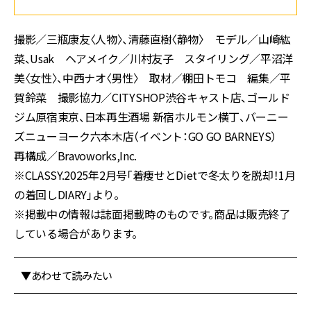
撮影／三瓶康友〈人物〉、清藤直樹〈静物〉 モデル／山崎紘
菜、Usak ヘアメイク／川村友子 スタイリング／平沼洋
美〈女性〉、中西ナオ〈男性〉 取材／棚田トモコ 編集／平
賀鈴菜 撮影協力／CITYSHOP渋谷キャスト店、ゴールド
ジム原宿東京、日本再生酒場 新宿ホルモン横丁、バーニー
ズニューヨーク六本木店（イベント：GO GO BARNEYS）
再構成／Bravoworks,Inc.
※CLASSY.2025年2月号「着痩せとDietで冬太りを脱却！1月
の着回しDIARY」より。
※掲載中の情報は誌面掲載時のものです。商品は販売終了
している場合があります。
▼あわせて読みたい