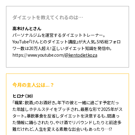
ダイエットを教えてくれるのは…
高木けんと
さん
パーソナルジムを運営するダイエットトレーナー。
YouTube『けんとのダイエット講座』が大人気。SNS総フォロ
ワー数は20万人超え！正しいダイエット知識を発信中。
https:// www.youtube.com/
@kentodietkoza
今月の主人公は...？
ヒロナ（
30
）
「職業：飲酒」のお酒好き。年下の彼と一緒に過ごす予定だっ
た年越しホテルステイをブッチされ、最悪な形で
2025
年がス
タート。暴飲暴食を反省しダイエットを決意するも、間違っ
た情報に踊らされたり、やけ酒でリバウンドしたりと前途多
難だけれど、人生を変える素敵な出会いもあったり
…⁉