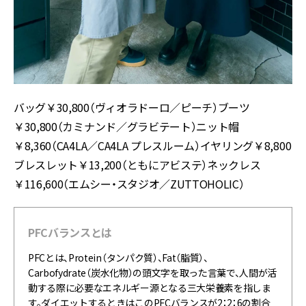
バッグ￥
30,800
（ヴィオラドーロ／ピーチ）ブーツ
￥
30,800
（カミナンド／グラビテート）ニット帽
￥
8,360
（
CA4LA
／
CA4LA
プレスルーム）イヤリング￥
8,800
ブレスレット￥
13,200
（ともにアビステ）ネックレス
￥
116,600
（エムシー・スタジオ／
ZUTTOHOLIC
）
PFCバランスとは
PFC
とは、
Protein
（タンパク質）、
Fat
（脂質）、
Carbofydrate
（炭水化物）の頭文字を取った言葉で、人間が活
動する際に必要なエネルギー源となる三大栄養素を指しま
す。ダイエットするときはこの
PFC
バランスが
2
：
2
：
6
の割合