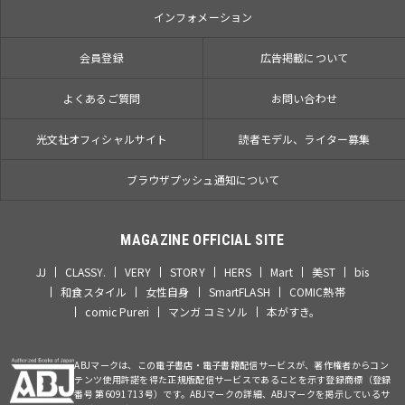
インフォメーション
会員登録
広告掲載について
よくあるご質問
お問い合わせ
光文社オフィシャルサイト
読者モデル、ライター募集
ブラウザプッシュ通知について
MAGAZINE OFFICIAL SITE
JJ
CLASSY.
VERY
STORY
HERS
Mart
美ST
bis
和食スタイル
女性自身
SmartFLASH
COMIC熱帯
comic Pureri
マンガ コミソル
本がすき。
ABJマークは、この電子書店・電子書籍配信サービスが、著作権者からコン
テンツ使用許諾を得た正規版配信サービスであることを示す登録商標（登録
番号 第6091713号）です。ABJマークの詳細、ABJマークを掲示しているサ