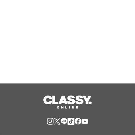
感 行列必須の大人気・台湾カステラ
が買える！
Aug, 08, 2026
“スーパーセレブ女子4名”の「秘密」
にせまる「ABEMA」オリジナルドキュ
メンタリー『CELEB SECRET』最終話
を目前に、番組MC陣の指原莉乃、満島
Aug, 08, 2026
真之介、河野純喜、松井ケムリからコ
メント到着