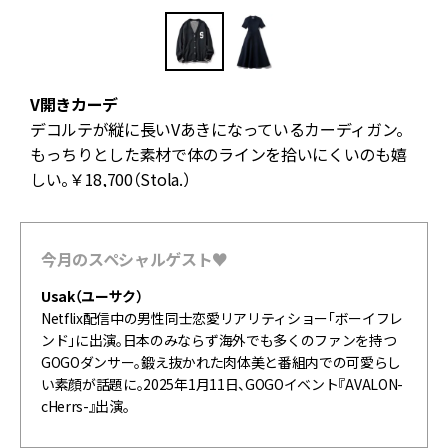
V開きカーデ
れ
デコルテが縦に長いVあきになっているカーディガン。
ニ
もっちりとした素材で体のラインを拾いにくいのも嬉
しい。￥18,700（Stola.）
今月のスペシャルゲスト♥
Usak
（ユーサク）
Netflix
配信中の男性同士恋愛リアリティショー「ボーイフレ
ンド」に出演。日本のみならず海外でも多くのファンを持つ
GOGO
ダンサー。鍛え抜かれた肉体美と番組内での可愛らし
い素顔が話題に。
2025
年
1
月
11
日、
GOGO
イベント『
AVALON-
cHerrs-
』出演。