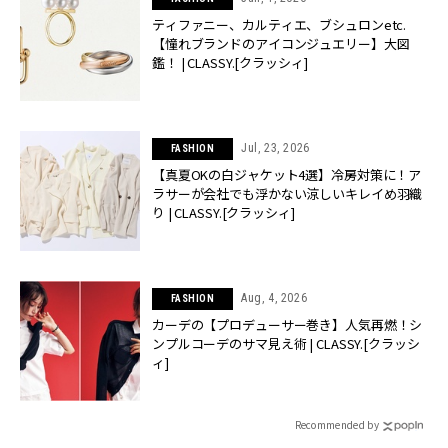
ティファニー、カルティエ、ブシュロンetc.
【憧れブランドのアイコンジュエリー】大図
鑑！ | CLASSY.[クラッシィ]
Jul, 23, 2026
FASHION
【真夏OKの白ジャケット4選】冷房対策に！ア
ラサーが会社でも浮かない涼しいキレイめ羽織
り | CLASSY.[クラッシィ]
Aug, 4, 2026
FASHION
カーデの【プロデューサー巻き】人気再燃！シ
ンプルコーデのサマ見え術 | CLASSY.[クラッシ
ィ]
Recommended by