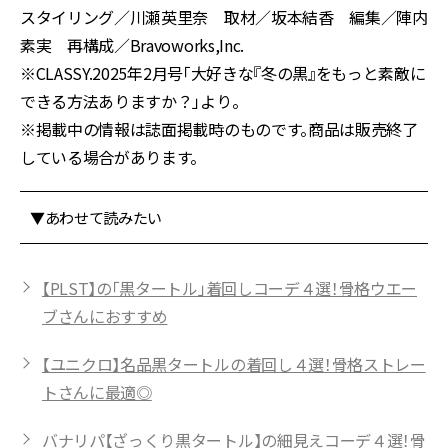
スタイリング／川瀬英里奈 取材／坂本結香 編集／陣内
素実 再構成／Bravoworks,Inc.
※CLASSY.2025年2月号「大好きな『冬の黒』をもっと素敵に
できる方法ありますか？」より。
※掲載中の情報は誌面掲載時のものです。商品は販売終了
している場合があります。
▼あわせて読みたい
【PLST】の「黒タートル」着回しコーデ４選！骨格ウエー
ブさんにおすすめ
【ユニクロ】名品黒タートルの着回し４選！骨格ストレー
トさんに最適◎
バナリパ【ざっくり黒タートル】の細見えコーデ４選！骨