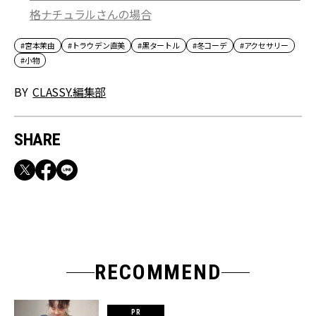
格ナチュラルさんの場合
#宮本茉由
#トラウデン直美
#黒タートル
#冬コーデ
#アクセサリー
#小物
BY
CLASSY.編集部
SHARE
RECOMMEND