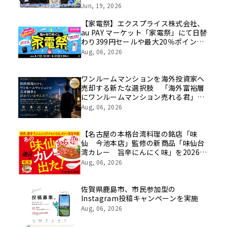
挑戦の舞台や旧社統合時のエピソード
Jun, 19, 2026
を社員の想いとともに振り返る特別映
像を公開！
【家電祭】エクスプライス株式会社、
au PAY マーケット「家電祭」にて日替
わり399円セールや最大20％ポイント
還元などお得なキャンペーンを
Aug, 06, 2026
8/7(金)10:00より開催！
ワンルームマンションを海外投資家へ
売却する新たな選択肢 「海外富裕層
にワンルームマンション売れる君」サ
ービス開始
Aug, 06, 2026
【名古屋の本格台湾料理の銘店「味
仙 今池本店」監修の新商品「味仙台
湾カレー 旨辛にんにく味」を2026年
8月3日に発売！】
Aug, 06, 2026
佐賀県鹿島市、市民参加型の
Instagram投稿キャンペーンを実施
Aug, 06, 2026