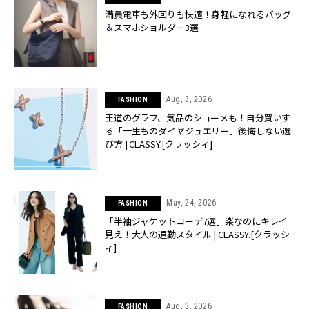
満員電車も外回りも快適！身軽になれるバッグ
＆スマホショルダー3選
Aug, 3, 2026
FASHION
王道のグラフ、気品のショーメも！自分買いす
る「一生ものダイヤジュエリー」後悔しない選
び方 | CLASSY.[クラッシィ]
May, 24, 2026
FASHION
「半袖ジャケットコーデ7選」楽なのにキレイ
見え！大人の通勤スタイル | CLASSY.[クラッシ
ィ]
Aug, 3, 2026
FASHION