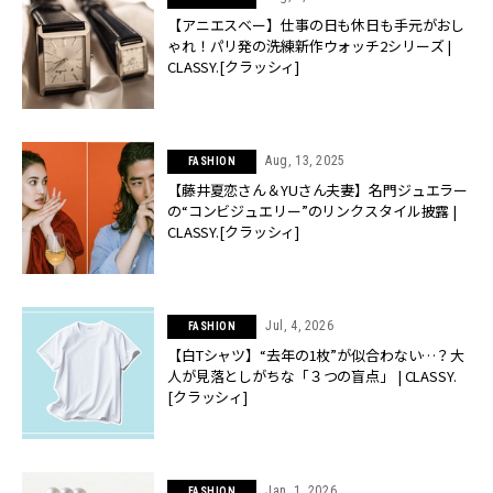
【アニエスベー】仕事の日も休日も手元がおし
ゃれ！パリ発の洗練新作ウォッチ2シリーズ |
CLASSY.[クラッシィ]
Aug, 13, 2025
FASHION
【藤井夏恋さん＆YUさん夫妻】名門ジュエラー
の“コンビジュエリー”のリンクスタイル披露 |
CLASSY.[クラッシィ]
Jul, 4, 2026
FASHION
【白Tシャツ】“去年の1枚”が似合わない…？大
人が見落としがちな「３つの盲点」 | CLASSY.
[クラッシィ]
Jan, 1, 2026
FASHION