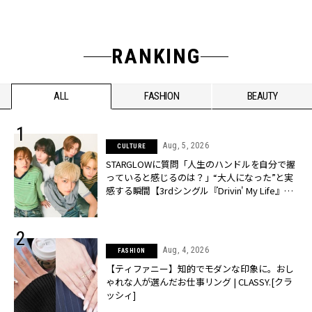
RANKING
ALL
FASHION
BEAUTY
Aug, 5, 2026
CULTURE
STARGLOWに質問「人生のハンドルを自分で握
っていると感じるのは？」“大️人になった”と実
感する瞬間【3rdシングル『Drivin' My Life』発
売】 | CLASSY.[クラッシィ]
Aug, 4, 2026
FASHION
【ティファニー】知的でモダンな印象に。おし
ゃれな人が選んだお仕事リング | CLASSY.[クラ
ッシィ]