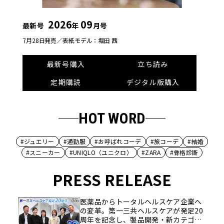
2026
09
最新号
年
月号
7月28日発売／
表紙モデル：堀田 茜
最新号購入
立ち読み
定期購読
デジタル版購入
HOT WORD
#ジュエリー
#通勤服
#お呼ばれコーデ
#旅コーデ
#結婚
#スニーカー
#UNIQLO（ユニクロ）
#ZARA
#骨格診断
PRESS RELEASE
医薬品からトータルヘルスケア企業へ
の変革。第一三共ヘルスケアが発足20
周年を記念し、製品開発・新カテゴリ