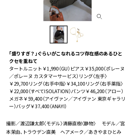
「盛りすぎ？」ぐらいがこなれるコツ存在感のあるひと
も
クセを重ねて
タートルニット￥1,990（GU）ピアス￥35,000（ポレーヌ
／ポレーヌ カスタマーサービス）リング〈左手〉
￥29,700リング〈右手中指〉￥34,100リング〈右手薬指〉
￥22,000（すべてISOLATION）パンツ￥46,200（アロー）
メガネ￥59,400（アイヴァン／アイヴァン 東京ギャラリ
ー）バッグ￥37,400（ANAYI）
撮影／渡辺謙太郎〈モデル〉清藤直樹〈静物〉 モデル／宮
本茉由、トラウデン直美 ヘアメーク／あきやまひとみ