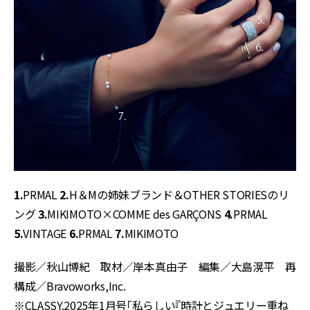
1.
PRMAL
2.
H＆Mの姉妹ブランド＆OTHER STORIESのリ
ング
3.
MIKIMOTO×COMME des GARÇONS
4.
PRMAL
5.
VINTAGE
6.
PRMAL
7.
MIKIMOTO
撮影／秋山博紀 取材／岸本真由子 編集／大島滉平 再
構成／Bravoworks,Inc.
※CLASSY.2025年1月号「私らしい『時計とジュエリー重ね