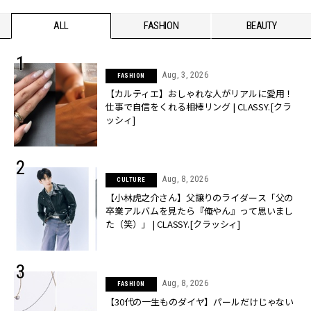
ALL
FASHION
BEAUTY
Aug, 3, 2026
FASHION
【カルティエ】おしゃれな人がリアルに愛用！
仕事で自信をくれる相棒リング | CLASSY.[クラ
ッシィ]
Aug, 8, 2026
CULTURE
【小林虎之介さん】父譲りのライダース「父の
卒業アルバムを見たら『俺やん』って思いまし
た（笑）」 | CLASSY.[クラッシィ]
Aug, 8, 2026
FASHION
【30代の一生ものダイヤ】パールだけじゃない