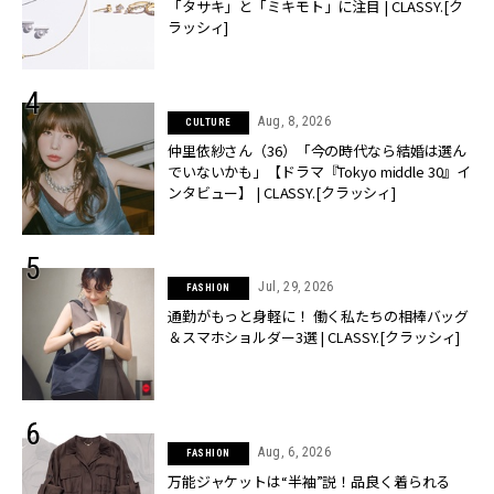
「タサキ」と「ミキモト」に注目 | CLASSY.[ク
ラッシィ]
Aug, 8, 2026
CULTURE
仲里依紗さん（36）「今の時代なら結婚は選ん
でいないかも」【ドラマ『Tokyo middle 30』イ
ンタビュー】 | CLASSY.[クラッシィ]
Jul, 29, 2026
FASHION
通勤がもっと身軽に！ 働く私たちの相棒バッグ
＆スマホショルダー3選 | CLASSY.[クラッシィ]
Aug, 6, 2026
FASHION
万能ジャケットは“半袖”説！品良く着られる