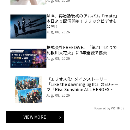
Aug, 08, 2026
AliA、再始動後初のアルバム『mate』
本日より配信開始！リリックビデオも
公開！
Aug, 08, 2026
株式会社FREEDiVE、「第71回とりで
利根川大花火」に3年連続で協賛
Aug, 08, 2026
『エリオスR』メインストーリー
『Like the dawning light』のEDテー
マ「Rise Sunshine ALL HEROES
Ver.」がフルサイズ配信決定！
Aug, 08, 2026
Powered by PR TIMES
VIEW MORE