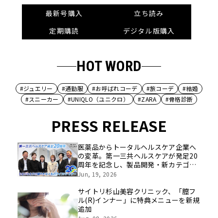
最新号購入
立ち読み
定期購読
デジタル版購入
HOT WORD
#ジュエリー
#通勤服
#お呼ばれコーデ
#旅コーデ
#結婚
#スニーカー
#UNIQLO（ユニクロ）
#ZARA
#骨格診断
PRESS RELEASE
医薬品からトータルヘルスケア企業へ
の変革。第一三共ヘルスケアが発足20
周年を記念し、製品開発・新カテゴリ
挑戦の舞台や旧社統合時のエピソード
Jun, 19, 2026
を社員の想いとともに振り返る特別映
像を公開！
サイトリ杉山美容クリニック、「膣フ
ル(R)インナー」に特典メニューを新規
追加