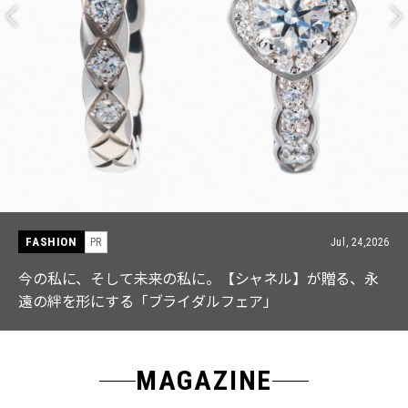
FASHION
PR
Jul, 15,2026
【ICB】人気インフルエンサーと共同制作! 週5で着たく
なる「名品ブラウス」２選
MAGAZINE