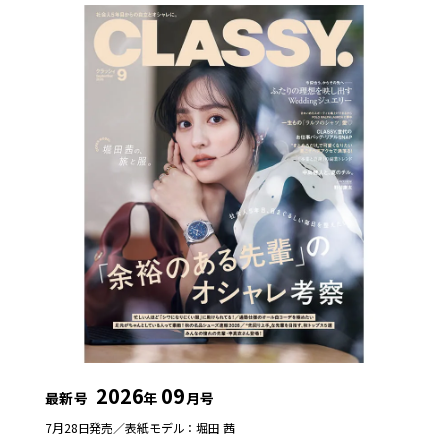
2026
09
最新号
年
月号
7月28日発売／
表紙モデル：堀田 茜