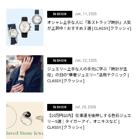
Jan, 11, 2025
FASHION
オシャレ上手な人に『革ストラップ時計』人気
が上昇中！おすすめ３選 | CLASSY.[クラッシィ]
Jan, 22, 2025
FASHION
ジュエリー上手な人の手元に学ぶ「時計が主
役」の日の“華奢ジュエリー”活用テクニック |
CLASSY.[クラッシィ]
Jul, 26, 2026
FASHION
【10万円以内】仕事運を後押しする色石ジュエ
リー5選｜タイガーアイ、オニキスなど |
CLASSY.[クラッシィ]