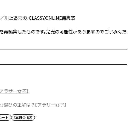
川上あまの、CLASSY.ONLINE編集室
NE」の記事を再編集したものです。完売の可能性がありますのでご了承くだ
アラサー女子】
ン」選びの正解は？【アラサー女子】
カート
#本日の服装