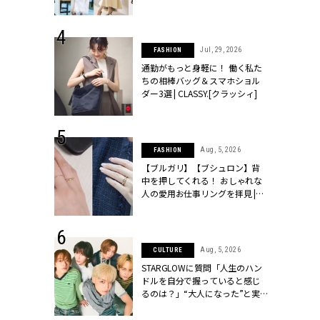
ッシィ]
こなし」 | CLASSY.[クラッシィ]
 24, 2026
Jul, 29, 2026
FASHION
方３選】結婚
通勤がもっと身軽に！ 働く私た
“シンプル黒ワ
ちの相棒バッグ＆スマホショル
フ』で盛るのが
ダー3選 | CLASSY.[クラッシィ]
[クラッシィ]
 18, 2025
Aug, 5, 2026
FASHION
ティエ人気リ
【ブルガリ】【ブシュロン】背
ニティetc.
中を押してくれる！ おしゃれな
選ぶ人増えて
人の愛用お仕事リングを拝見 |
[クラッシィ]
CLASSY.[クラッシィ]
 4, 2025
Aug, 5, 2026
CULTURE
急上昇【ブシ
STARGLOWに質問「人生のハン
イダルリン
ドルを自分で握っていると感じ
やすい！ |
るのは？」“大️人になった”と実
ィ]
感する瞬間【3rdシングル
『Drivin' My Life』発売】 |