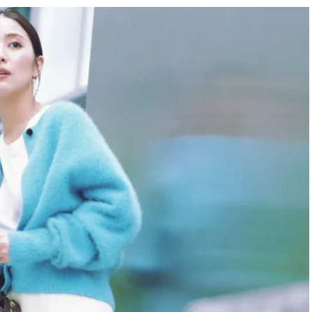
BEAUTY
Aug, 7, 2026
Feb,
BEAUTY
WEDDING
【UV下地】酷暑に頼れる！
結婚式に黒ドレス
2,000円台〜3,000円台の名品3選
ばれで失敗しない
｜30代美容ライターが正直レビ
ーを解説 | CLASS
ュー | CLASSY.[クラッシィ]
Aug, 6, 2026
Aug,
BEAUTY
WEDDING
【ヘアアクセ6選】手抜きに見え
【結婚指輪】人気
ない！アラサーのまとめ髪が垢
ング22選｜20〜3
抜ける「即戦力アクセ」たち |
エピソードも | CLA
CLASSY.[クラッシィ]
ィ]
Aug, 5, 2026
Jun,
BEAUTY
WEDDING
忙しい毎日に「うるおいター
【一生ものジュエ
ボ」を。新【SOFINA BASIC＋】
存在感が際立つ！
のお手入れでうるおってなめら
「トゥギャザー」