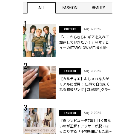
WEDDING
ALL
FASHION
BEAUTY
WEDDIN
 16, 2026
Aug, 6, 2026
CULTURE
はアリ？お呼
「ここからさらにギアを入れて
コーデ＆マナ
加速していきたい！」今年デビ
Y.[クラッシィ]
ューのSTARGLOWが目指す場所
とは？【3rdシングル『Drivin' My
Life』発売】 | CLASSY.[クラッシ
ィ]
 13, 2025
Aug, 3, 2026
FASHION
ブランドのリ
【カルティエ】おしゃれな人が
0代カップルの
リアルに愛用！ 仕事で自信をく
SSY.[クラッシ
れる相棒リング | CLASSY.[クラッ
シィ]
 30, 2026
Aug, 2, 2026
FASHION
リー】1つでも
【夏ワンピコーデ7選】甘く着な
ポメラートの
いのが正解！アラサーが脱・ほ
シリーズに注
っこりする「小物を聞かせた着