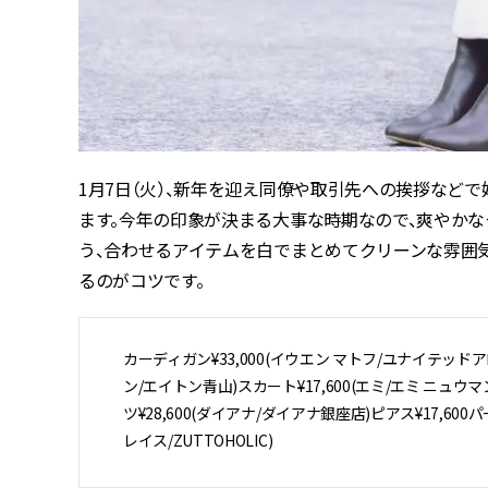
1月7日（火）、新年を迎え同僚や取引先への挨拶など
ます。今年の印象が決まる大事な時期なので、爽やか
う、合わせるアイテムを白でまとめてクリーンな雰囲
るのがコツです。
カーディガン¥33,000(イウエン マトフ/ユナイテッド
ン/エイトン青山)スカート¥17,600(エミ/エミ ニュウ
ツ¥28,600(ダイアナ/ダイアナ銀座店)ピアス¥17,600パ
レイス/ZUTTOHOLIC)