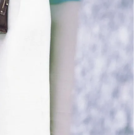
かな肌を目指す | CLASSY.[クラッ
目 | CLASSY.[クラ
シィ]
Aug, 7, 2026
Mar,
BEAUTY
WEDDING
冷房・紫外線etc...「夏の隠れ乾
【トレンドの巻き
燥」を防ぐ【ベタつかない名品
式ゲスト服の鉄板
クリーム】3選＜30代のベストコ
ンピ”は『スカー
スメ＞ | CLASSY.[クラッシィ]
正解！ | CLASSY.
Nov, 17, 2025
Aug,
BEAUTY
WEDDING
【落ちない名品リップ10選】塗
20万円台〜【カル
り直しできない・皮むけしやす
ング４選】ラブ、トリ
いetc.悩みをクリア | CLASSY.[ク
を『マリッジ』に
ラッシィ]
ます！ | CLASSY.
Aug, 5, 2026
Sep,
BEAUTY
WEDDING
夏の深刻なくすみ・色ムラにア
“キャトル”で人気
プローチ！【透明感を底上げ】
ュロン】の『ブラ
神コスメ３選 | CLASSY.[クラッシ
グ』は普段使いもし
ィ]
CLASSY.[クラッシ