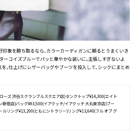
で好印象を勝ち取るなら、カラーカーディガンに頼るとうまくいき
なターコイズブルーでパッと華やかな装いに。主張しすぎないよ
気を。仕上げにレザーバッグやブーツを投入して、シックにまとめ
アローズ 渋谷スクランブルスクエア店)タンクトップ¥14,300(エイト
マン新宿店)バッグ¥93,500(イアクッチ/イアクッチ 大丸東京店)ブー
ールリング¥13,200(ともにシトラリー)リング¥13,640(フル オブ グ