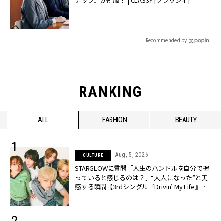
アップ』が制服！ | CLASSY.[クラッシィ]
Recommended by
RANKING
ALL
FASHION
BEAUTY
Aug, 5, 2026
CULTURE
STARGLOWに質問「人生のハンドルを自分で握
っていると感じるのは？」“大️人になった”と実
感する瞬間【3rdシングル『Drivin' My Life』発
売】 | CLASSY.[クラッシィ]