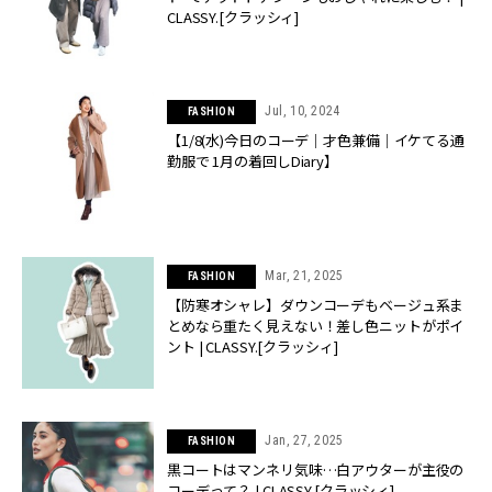
CLASSY.[クラッシィ]
Jul, 10, 2024
FASHION
【1/8(水)今日のコーデ｜才色兼備｜イケてる通
勤服で 1月の着回しDiary】
Mar, 21, 2025
FASHION
【防寒オシャレ】ダウンコーデもベージュ系ま
とめなら重たく見えない！差し色ニットがポイ
ント | CLASSY.[クラッシィ]
Jan, 27, 2025
FASHION
黒コートはマンネリ気味…白アウターが主役の
コーデって？ | CLASSY.[クラッシィ]