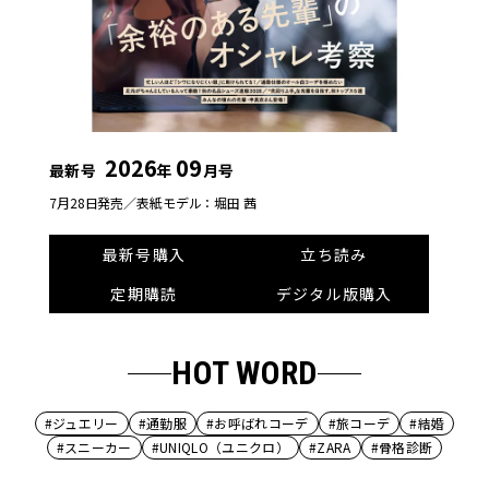
2026
09
最新号
年
月号
7月28日発売／
表紙モデル：堀田 茜
最新号購入
立ち読み
定期購読
デジタル版購入
HOT WORD
#ジュエリー
#通勤服
#お呼ばれコーデ
#旅コーデ
#結婚
#スニーカー
#UNIQLO（ユニクロ）
#ZARA
#骨格診断