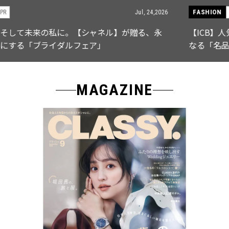
FASHION
PR
Jul, 15,2026
【ICB】人気インフルエンサーと共同制作! 週5で着たく
なる「名品ブラウス」２選
MAGAZINE