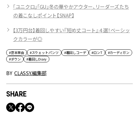
「ユニクロ」「GU」冬の華やかアウター、リーダーズたち
の着こなしポイント【SNAP】
【3万円台】着回しやすい『短め丈コート』４選！ベーシッ
クカラーが◎
#宮本茉由
#スウェットパンツ
#着回しコーデ
#ロンT
#カーディガン
#ダウン
#着回しDiary
BY
CLASSY.編集部
SHARE