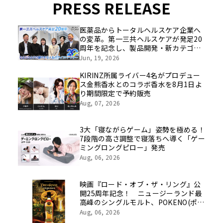
PRESS RELEASE
医薬品からトータルヘルスケア企業へ
の変革。第一三共ヘルスケアが発足20
周年を記念し、製品開発・新カテゴリ
挑戦の舞台や旧社統合時のエピソード
Jun, 19, 2026
を社員の想いとともに振り返る特別映
像を公開！
KIRINZ所属ライバー4名がプロデュー
ス金熊香水とのコラボ香水を8月1日よ
り期間限定で予約販売
Aug, 07, 2026
3大「寝ながらゲーム」姿勢を極める！
7段階の高さ調整で寝落ちへ導く「ゲー
ミングロングピロー」発売
Aug, 06, 2026
映画『ロード・オブ・ザ・リング』公
開25周年記念！ ニュージーランド最
高峰のシングルモルト、POKENO(ポケ
ノ)より 数量限定ウイスキー「リング
Aug, 06, 2026
ベアラー」が誕生