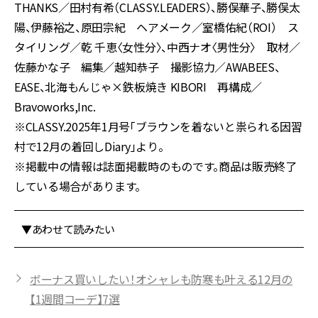
THANKS／田村有希（CLASSY.LEADERS）、勝俣華子、勝俣太
陽、伊藤裕之、原田宗紀 ヘアメーク／室橋佑紀（ROI） ス
タイリング／乾 千恵〈女性分〉、中西ナオ〈男性分〉 取材／
佐藤かな子 編集／越知恭子 撮影協力／AWABEES、
EASE、北海もんじゃ×鉄板焼き KIBORI 再構成／
Bravoworks,Inc.
※CLASSY.2025年1月号「
ブラウンを着ないと祟られる因習
村で12月の着回しDiary
」より。
※掲載中の情報は誌面掲載時のものです。商品は販売終了
している場合があります。
▼あわせて読みたい
ボーナス買いしたい！オシャレも防寒も叶える12月の
【1週間コーデ】7選