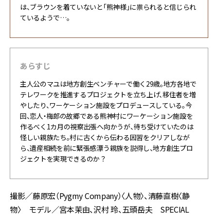
は、ブラウンを着ていないと「熊神様」に祟られると信じられ
ているようで…。
あらすじ
主人公のマユは地方創生ベンチャーで働く29歳。地方各地で
テレワークを推進するプロジェクトを立ち上げ、移住者を増
やしたり、ワーケーション施設をプロデュースしている。今
回、恋人・梅郎の故郷である熊神村にワーケーション施設を
作るべく1カ月の視察出張へ向かうが、待ち受けていたのは
怪しい親族たち。村に古くから伝わる因習をクリアしなが
ら、遺産相続を前に緊張感漂う親族を説得し、地方創生プロ
ジェクトを実現できるのか？
撮影／藤原宏（Pygmy Company）〈人物〉、清藤直樹〈静
物〉 モデル／宮本茉由、沢村 玲、五頭岳夫 SPECIAL