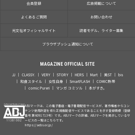
会員登録
広告掲載について
よくあるご質問
お問い合わせ
光文社オフィシャルサイト
読者モデル、ライター募集
ブラウザプッシュ通知について
MAGAZINE OFFICIAL SITE
JJ
CLASSY.
VERY
STORY
HERS
Mart
美ST
bis
和食スタイル
女性自身
SmartFLASH
COMIC熱帯
comic Pureri
マンガ コミソル
本がすき。
ABJマークは、この電子書店・電子書籍配信サービスが、著作権者からコン
テンツ使用許諾を得た正規版配信サービスであることを示す登録商標（登録
番号 第6091713号）です。ABJマークの詳細、ABJマークを掲示しているサ
ービスの一覧はこちらです。
https://aebs.or.jp/