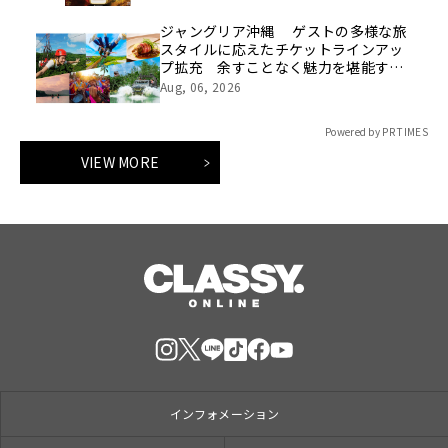
ジャングリア沖縄 ゲストの多様な旅
スタイルに応えたチケットラインアッ
プ拡充 余すことなく魅力を堪能する
「ロイヤルチケット」新登場
Aug, 06, 2026
Powered by PR TIMES
VIEW MORE
インフォメーション