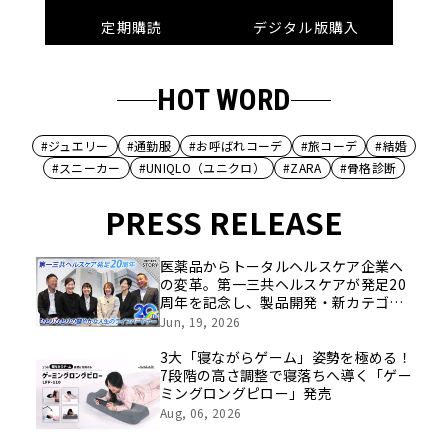
定期購読
デジタル版購入
HOT WORD
#ジュエリー
#通勤服
#お呼ばれコーデ
#旅コーデ
#結婚
#スニーカー
#UNIQLO（ユニクロ）
#ZARA
#骨格診断
PRESS RELEASE
医薬品からトータルヘルスケア企業へ
の変革。第一三共ヘルスケアが発足20
周年を記念し、製品開発・新カテゴリ
挑戦の舞台や旧社統合時のエピソード
Jun, 19, 2026
を社員の想いとともに振り返る特別映
像を公開！
3大「寝ながらゲーム」姿勢を極める！
7段階の高さ調整で寝落ちへ導く「ゲー
ミングロングピロー」発売
Aug, 06, 2026