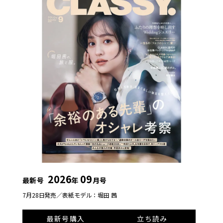
2026
09
最新号
年
月号
7月28日発売／
表紙モデル：堀田 茜
最新号購入
立ち読み