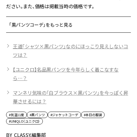
ださい。また、価格は掲載当時の価格です。
「黒パンツコーデ」をもっと見る
王道「シャツ×黒パンツ」なのにほっこり見えしないコ
ツは？
【ユニクロ】名品黒パンツを今年らしく着こなすな
ら…？
マンネリ気味の「白ブラウス×黒パンツ」を今っぽく昇
華させるには？
#気温11度
#黒パンツ
#ジャケットコーデ
#本日の服装
#UNIQLO（ユニクロ）
BY
CLASSY.編集部