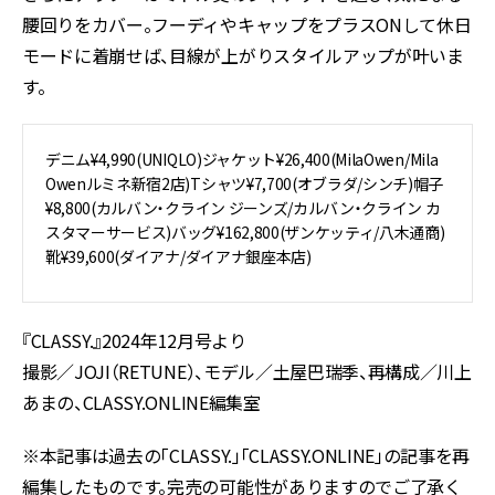
腰回りをカバー。フーディやキャップをプラスONして休日
モードに着崩せば、目線が上がりスタイルアップが叶いま
す。
デニム¥4,990(UNIQLO)ジャケット¥26,400(MilaOwen/Mila
Owenルミネ新宿2店)Tシャツ¥7,700(オブラダ/シンチ)帽子
¥8,800(カルバン・クライン ジーンズ/カルバン・クライン カ
スタマーサービス)バッグ¥162,800(ザンケッティ/八木通商)
靴¥39,600(ダイアナ/ダイアナ銀座本店)
『CLASSY.』2024年12月号より
撮影／JOJI（RETUNE）、モデル／土屋巴瑞季、再構成／川上
あまの、CLASSY.ONLINE編集室
※本記事は過去の「CLASSY.」「CLASSY.ONLINE」の記事を再
編集したものです。完売の可能性がありますのでご了承く