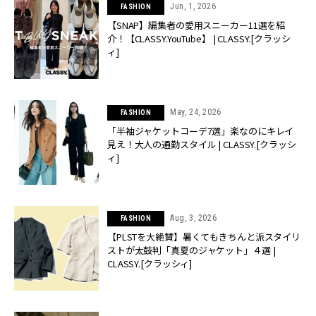
Jun, 1, 2026
FASHION
【SNAP】編集者の愛用スニーカー11選を紹
介！【CLASSY.YouTube】 | CLASSY.[クラッシ
ィ]
May, 24, 2026
FASHION
「半袖ジャケットコーデ7選」楽なのにキレイ
見え！大人の通勤スタイル | CLASSY.[クラッシ
ィ]
Aug, 3, 2026
FASHION
【PLSTを大絶賛】暑くてもきちんと派スタイリ
ストが太鼓判「真夏のジャケット」４選 |
CLASSY.[クラッシィ]