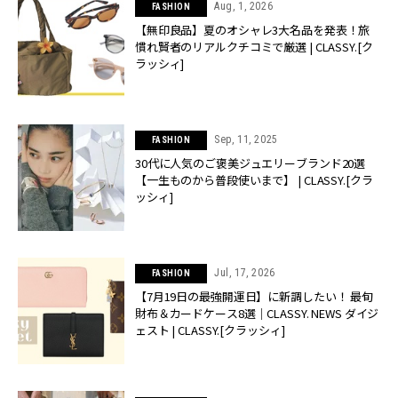
Aug, 1, 2026
FASHION
【無印良品】夏のオシャレ3大名品を発表！旅
慣れ賢者のリアルクチコミで厳選 | CLASSY.[ク
ラッシィ]
Sep, 11, 2025
FASHION
30代に人気のご褒美ジュエリーブランド20選
【一生ものから普段使いまで】 | CLASSY.[クラ
ッシィ]
Jul, 17, 2026
FASHION
【7月19日の最強開運日】に新調したい！ 最旬
財布＆カードケース8選｜CLASSY. NEWS ダイジ
ェスト | CLASSY.[クラッシィ]