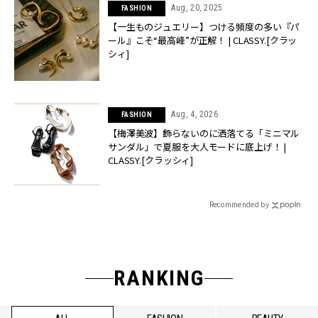
Aug, 20, 2025
FASHION
【一生ものジュエリー】つける頻度の多い『パ
ール』こそ“最高峰”が正解！ | CLASSY.[クラッ
シィ]
Aug, 4, 2026
FASHION
【梅澤美波】飾らないのに洒落てる「ミニマル
サンダル」で夏服を大人モードに底上げ！ |
CLASSY.[クラッシィ]
Recommended by
RANKING