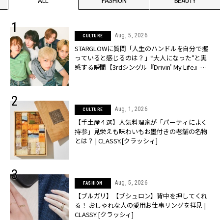
ALL
FASHION
BEAUTY
Aug, 5, 2026
CULTURE
STARGLOWに質問「人生のハンドルを自分で握
っていると感じるのは？」“大️人になった”と実
感する瞬間【3rdシングル『Drivin' My Life』発
売】 | CLASSY.[クラッシィ]
Aug, 1, 2026
CULTURE
【手土産４選】人気料理家が「パーティによく
持参」見栄えも味わいもお墨付きの老舗の名物
とは？ | CLASSY.[クラッシィ]
Aug, 5, 2026
FASHION
【ブルガリ】【ブシュロン】背中を押してくれ
る！ おしゃれな人の愛用お仕事リングを拝見 |
CLASSY.[クラッシィ]