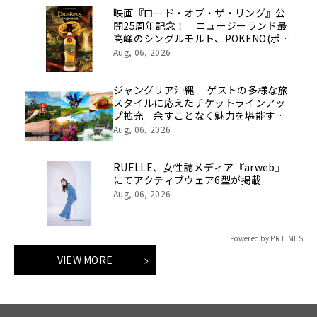
映画『ロード・オブ・ザ・リング』公
開25周年記念！ ニュージーランド最
高峰のシングルモルト、POKENO(ポケ
ノ)より 数量限定ウイスキー「リング
Aug, 06, 2026
ベアラー」が誕生
ジャングリア沖縄 ゲストの多様な旅
スタイルに応えたチケットラインアッ
プ拡充 余すことなく魅力を堪能する
「ロイヤルチケット」新登場
Aug, 06, 2026
RUELLE、女性誌メディア『arweb』
にてアクティブウェア6型が掲載
Aug, 06, 2026
Powered by PR TIMES
VIEW MORE