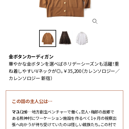
金ボタンカーディガン
レ
華やかな金ボタンを選べばホリデーシーズンも活躍！重
ー
ね着しやすいVネックが◎。￥35,200（カレンソロジー／
カレンソロジー 新宿）
この話の主人公は…
マユ（29）
…地方創生ベンチャーで働く。恋人・梅郎の故郷で
ある熊神村にワーケーション施設を作るべく1ヶ月の視察出
張へ向かうが待ち受けていたのは怪しい親族たち。この村で