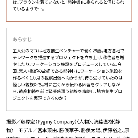
は、ブラウンを着ていないと「熊神様」に祟られると信じられ
ているようで…。
あらすじ
主人公のマユは地方創生ベンチャーで働く29歳。地方各地で
テレワークを推進するプロジェクトを立ち上げ、移住者を増
やしたり、ワーケーション施設をプロデュースしている。今
回、恋人・梅郎の故郷である熊神村にワーケーション施設を
作るべく1カ月の視察出張へ向かうが、待ち受けていたのは
怪しい親族たち。村に古くから伝わる因習をクリアしなが
ら、遺産相続を前に緊張感漂う親族を説得し、地方創生プロ
ジェクトを実現できるのか？
撮影／藤原宏（Pygmy Company）〈人物〉、清藤直樹〈静
物〉 モデル／宮本茉由、勝俣華子、勝俣太陽、伊藤裕之、原