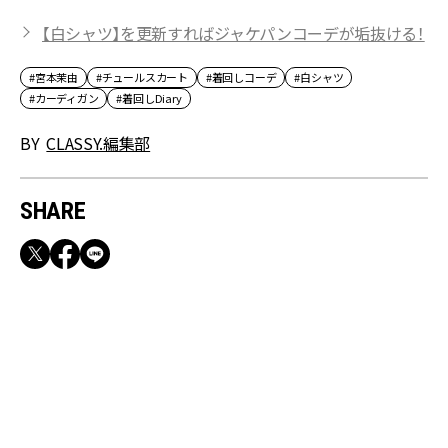
【白シャツ】を更新すればジャケパンコーデが垢抜ける！
#宮本茉由
#チュールスカート
#着回しコーデ
#白シャツ
#カーディガン
#着回しDiary
BY
CLASSY.編集部
SHARE
RECOMMEND