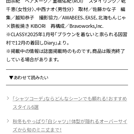
田宗紀 ヘアメーク／室橋佑紀（ROI） スタイリング／乾
千恵〈女性分〉、中西ナオ〈男性分〉 取材／佐藤かな子 編
集／越知恭子 撮影協力／AWABEES、EASE、北海もんじゃ
×鉄板焼き KIBORI 再構成／Bravoworks,Inc.
※CLASSY.2025年1月号「
ブラウンを着ないと祟られる因習
村で12月の着回しDiary
」より。
※掲載中の情報は誌面掲載時のものです。商品は販売終了
している場合があります。
▼あわせて読みたい
「シャツコーデ」ならどんなシーンでも頼れる！おすすめ
スタイル6選
秋冬もやっぱり「白シャツ」！体型が隠れるオーバーサイ
ズから旬のミニ丈まで！