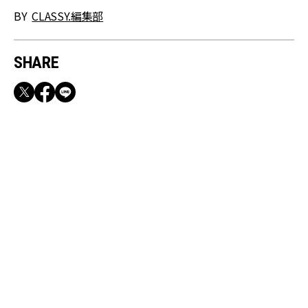
BY
CLASSY.編集部
SHARE
RECOMMEND
満員電車も外回りも快適！身軽になれるバッグ
＆スマホショルダー3選