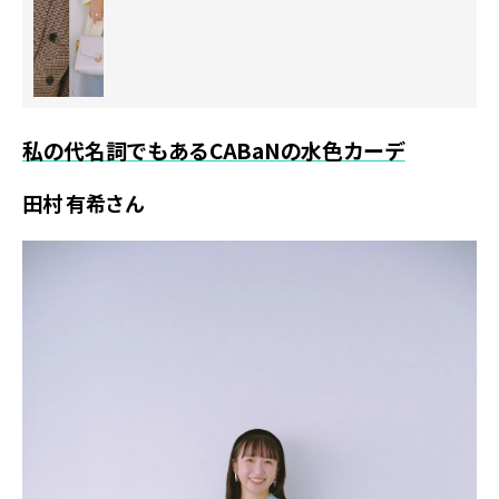
私の代名詞でもあるCABaNの水色カーデ
田村 有希さん