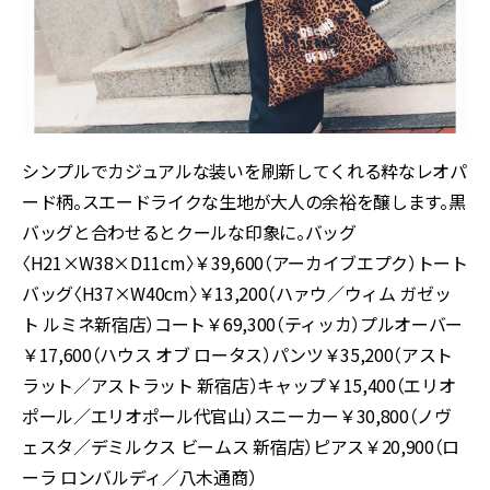
シンプルでカジュアルな装いを刷新してくれる粋なレオパ
ード柄。スエードライクな生地が大人の余裕を醸します。黒
バッグと合わせるとクールな印象に。バッグ
〈H21×W38×D11cm〉￥39,600（アーカイブエプク）トート
バッグ〈H37×W40cm〉￥13,200（ハァウ／ウィム ガゼッ
ト ルミネ新宿店）コート￥69,300（ティッカ）プルオーバー
￥17,600（ハウス オブ ロータス）パンツ￥35,200（アスト
ラット／アストラット 新宿店）キャップ￥15,400（エリオ
ポール／エリオポール代官山）スニーカー￥30,800（ノヴ
ェスタ／デミルクス ビームス 新宿店）ピアス￥20,900（ロ
ーラ ロンバルディ／八木通商）