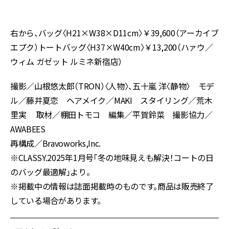
右から、バッグ〈H21×W38×D11cm〉￥39,600（アーカイブ
エプク）トートバッグ〈H37×W40cm〉￥13,200（ハァウ／
ウィム ガゼット ルミネ新宿店）
撮影／山根悠太郎（TRON）〈人物〉、五十嵐 洋〈静物〉 モデ
ル／藤井夏恋 ヘアメイク／MAKI スタイリング／荒木
里実 取材／棚田トモコ 編集／平賀鈴菜 撮影協力／
AWABEES
再構成／Bravoworks,Inc.
※CLASSY.2025年1月号「冬の地味見えも解決！コートの日
のバッグ最適解」より。
※掲載中の情報は誌面掲載時のものです。商品は販売終了
している場合があります。