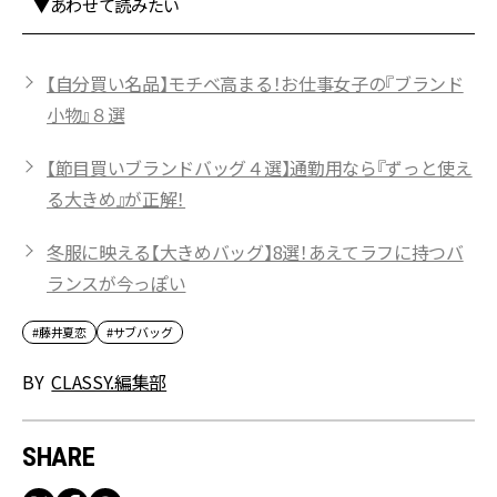
▼あわせて読みたい
【自分買い名品】モチベ高まる！お仕事女子の『ブランド
小物』８選
【節目買いブランドバッグ４選】通勤用なら『ずっと使え
る大きめ』が正解！
冬服に映える【大きめバッグ】8選！あえてラフに持つバ
ランスが今っぽい
#藤井夏恋
#サブバッグ
BY
CLASSY.編集部
SHARE