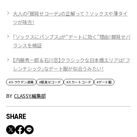
大人の『脚見せコーデ』の正解って？ソックスや薄タイ
ツが味方！
『ソックスにパンプス』が“デートに効く”理由！脚見せバ
ランスを検証
【内藤秀一郎＆石川恋】クラシックな日本橋エリアは「フ
レンチシック」なデート服が似合うみたい！
#トラウデン直美
#肌見せコーデ
#スカートコーデ
#デート服
BY
CLASSY.編集部
SHARE