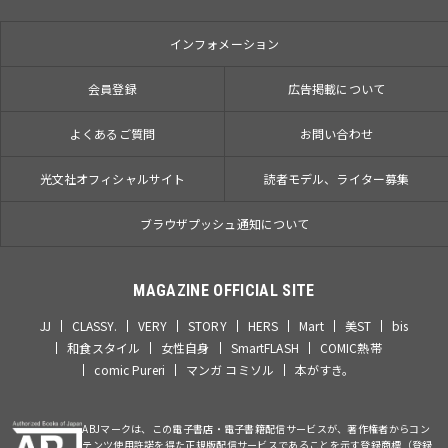
インフォメーション
会員登録
広告掲載について
よくあるご質問
お問い合わせ
光文社オフィシャルサイト
読者モデル、ライター募集
ブラウザプッシュ通知について
MAGAZINE OFFICIAL SITE
JJ
CLASSY.
VERY
STORY
HERS
Mart
美ST
bis
和食スタイル
女性自身
SmartFLASH
COMIC熱帯
comic Pureri
マンガ コミソル
本がすき。
ABJマークは、この電子書店・電子書籍配信サービスが、著作権者からコン
テンツ使用許諾を得た正規版配信サービスであることを示す登録商標（登録