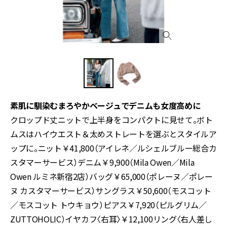
素肌に馴染むまろやかベージュでデニムも女度高めに
クロップド丈ニットで上半身をコンパクトに見せて。ボト
ムスはハイウエスト＆太めストレートを選ぶとスタイルア
ップに。ニット￥41,800（アイレネ／ルシェルブルー総合カ
スタマーサービス）デニム￥9,900（Mila Owen／Mila
Owen ルミネ新宿2店）バッグ￥65,000（ポレーヌ／ポレー
ヌ カスタマーサービス）サングラス￥50,600（モスコット
／モスコット トウキョウ）ピアス￥7,920（ピルグリム／
ZUTTOHOLIC）イヤカフ〈右耳〉￥12,100リング〈右人差し