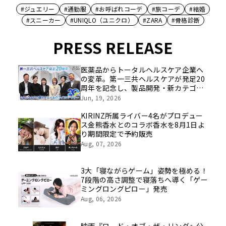
#ジュエリー
#通勤服
#お呼ばれコーデ
#旅コーデ
#結婚
#スニーカー
#UNIQLO（ユニクロ）
#ZARA
#骨格診断
PRESS RELEASE
医薬品からトータルヘルスケア企業へ
の変革。第一三共ヘルスケアが発足20
周年を記念し、製品開発・新カテゴリ
挑戦の舞台や旧社統合時のエピソード
Jun, 19, 2026
を社員の想いとともに振り返る特別映
像を公開！
KIRINZ所属ライバー4名がプロデュー
ス金熊香水とのコラボ香水を8月1日よ
り期間限定で予約販売
Aug, 07, 2026
3大「寝ながらゲーム」姿勢を極める！
7段階の高さ調整で寝落ちへ導く「ゲー
ミングロングピロー」発売
Aug, 06, 2026
映画『ロード・オブ・ザ・リング』公