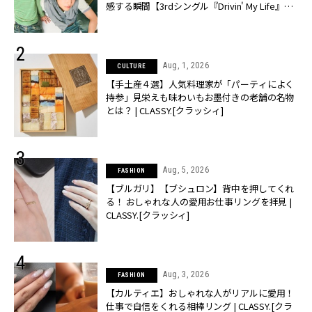
感する瞬間【3rdシングル『Drivin' My Life』発
売】 | CLASSY.[クラッシィ]
Aug, 1, 2026
CULTURE
【手土産４選】人気料理家が「パーティによく
持参」見栄えも味わいもお墨付きの老舗の名物
とは？ | CLASSY.[クラッシィ]
Aug, 5, 2026
FASHION
【ブルガリ】【ブシュロン】背中を押してくれ
る！ おしゃれな人の愛用お仕事リングを拝見 |
CLASSY.[クラッシィ]
Aug, 3, 2026
FASHION
【カルティエ】おしゃれな人がリアルに愛用！
仕事で自信をくれる相棒リング | CLASSY.[クラ