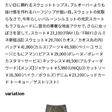
たい日に頼れるスウェットトップス。プルオーバーよりも
抜け感を作れるハーフジップが狙い目。スウェットの気取
らなさで、今年らしいバルーンシルエットの光沢スカート
もラフなムードに。首元の華奢な地金アクセで、さらに女っ
ぽさを足して。スカート￥23,100（FRAY I.D／FRAY I.D ルミ
ネ新宿2店）スウェット￥29,700（カオス／カオス丸の内）
バッグ￥41,800〈カルス〉ブーツ￥49,500〈ペリーコ サニ
ー〉（ともにアマン）ピアス￥29,000（ポレーヌ／ポレーヌ
カスタマーサービス）ネックレス￥49,500（アルティーダ
ウード）【メンズ】ジャケット￥5,990（UNIQLO）カットソー
￥16,500（ハイク／ボウルズ）デニム￥23,100（レッドカー
ド トーキョー／ゲストリスト）
variation