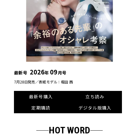
2026
09
最新号
年
月号
7月28日発売／
表紙モデル：堀田 茜
最新号購入
立ち読み
定期購読
デジタル版購入
HOT WORD