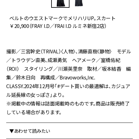
ベルトのウエストマークでメリハリUP。スカート
ク
￥20,900（FRAY I.D／FRAI I.D ルミネ新宿2店）
撮影／三宮幹史（TRIVAL）〈人物〉、清藤直樹〈静物〉 モデル
／トラウデン直美、成瀬勇気 ヘアメーク／室橋佑紀
（ROI） スタイリング／川瀬英里奈 取材／坂本結香 編
集／鈴木日向 再構成／Bravoworks,Inc.
CLASSY.2024年12月号「#デート買いの最適解は、カジュア
ル延長線の女っぽさ」より。
※掲載中の情報は誌面掲載時のものです。商品は販売終了
している場合があります。
▼あわせて読みたい