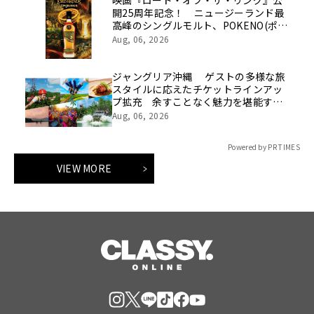
開25周年記念！ ニュージーランド最
高峰のシングルモルト、POKENO(ポケ
ノ)より 数量限定ウイスキー「リング
Aug, 06, 2026
ベアラー」が誕生
ジャングリア沖縄 ゲストの多様な旅
スタイルに応えたチケットラインアッ
プ拡充 余すことなく魅力を堪能する
「ロイヤルチケット」新登場
Aug, 06, 2026
Powered by PR TIMES
VIEW MORE