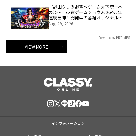
『野田クリの野望～ゲーム天下統一へ
の道～』東京ゲームショウ2026へ2年
連続出陣！開発中の番組オリジナルゲ
ームを世界最速体験！失敗したら即
Aug, 09, 2026
「打ち首」！？しんや＆青木マッチョ
参加のイベントも開催！
Powered by PR TIMES
VIEW MORE
インフォメーション