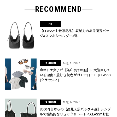
RECOMMEND
【CLASSY.お仕事名品】収納力のある優秀バッ
グ&スマホショルダー3選
Aug, 5, 2026
FASHION
今オトナ女子が【無印良品の服】に大注目して
いる理由！旅好き読者がガチで口コミ | CLASSY.
[クラッシィ]
May, 6, 2026
FASHION
8000円台からの【高見え黒バッグ４選】シンプ
ルで機能的なリュック＆トート＜CLASSY.お仕