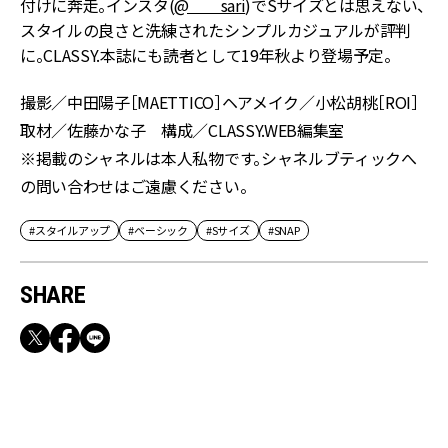
付けに奔走。インスタ(
@＿＿sari
)でSサイズとは思えない、
スタイルの良さと洗練されたシンプルカジュアルが評判
に。CLASSY.本誌にも読者として19年秋より登場予定。
撮影／中田陽子［MAETTICO］ヘアメイク／小松胡桃［ROI］
取材／佐藤かな子 構成／CLASSY.WEB編集室
※掲載のシャネルは本人私物です。シャネルブティックへ
の問い合わせはご遠慮ください。
#スタイルアップ
#ベーシック
#Sサイズ
#SNAP
SHARE