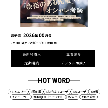
2026
09
最新号
年
月号
7月28日発売／
表紙モデル：堀田 茜
最新号購入
立ち読み
定期購読
デジタル版購入
HOT WORD
#ジュエリー
#通勤服
#お呼ばれコーデ
#旅コーデ
#結婚
#スニーカー
#UNIQLO（ユニクロ）
#ZARA
#骨格診断