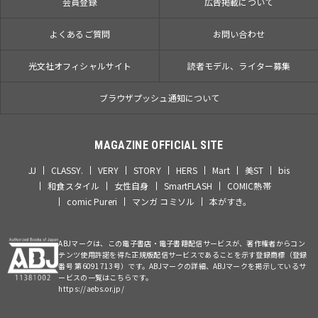
会員登録
広告掲載について
よくあるご質問
お問い合わせ
光文社オフィシャルサイト
読者モデル、ライター募集
ブラウザプッシュ通知について
MAGAZINE OFFICIAL SITE
JJ
CLASSY.
VERY
STORY
HERS
Mart
美ST
bis
和食スタイル
女性自身
SmartFLASH
COMIC熱帯
comic Pureri
マンガ コミソル
本がすき。
ABJマークは、この電子書店・電子書籍配信サービスが、著作権者からコン
テンツ使用許諾を得た正規版配信サービスであることを示す登録商標（登録
番号 第6091713号）です。ABJマークの詳細、ABJマークを掲示しているサ
ービスの一覧はこちらです。
https://aebs.or.jp/