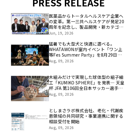
PRESS RELEASE
医薬品からトータルヘルスケア企業へ
の変革。第一三共ヘルスケアが発足20
周年を記念し、製品開発・新カテゴリ
挑戦の舞台や旧社統合時のエピソード
Jun, 19, 2026
を社員の想いとともに振り返る特別映
像を公開！
猛暑でも大型犬と快適に遊べる。
WHATAWONが室内イベント「ワン上
等Fes Summer Party」を8月29日開
催
Aug, 09, 2026
木組みだけで実現した球体型の組子細
工「KUMIKO SPHERE」を発表― 天皇
杯 JFA 第106回全日本サッカー選手権
大会の公式ビジュアルにも採用 ―
Aug, 09, 2026
としまさラボ株式会社、老化・代謝疾
患領域の共同研究・事業連携に関する
相談受付を開始
Aug, 09, 2026