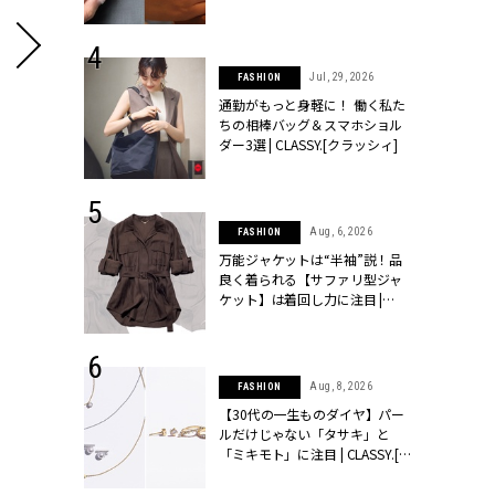
シィ]
 24, 2026
Jul, 29, 2026
FASHION
方３選】結婚
通勤がもっと身軽に！ 働く私た
“シンプル黒ワ
ちの相棒バッグ＆スマホショル
フ』で盛るのが
ダー3選 | CLASSY.[クラッシィ]
[クラッシィ]
 9, 2025
Aug, 6, 2026
FASHION
】ドレスに馴
万能ジャケットは“半袖”説！品
的な「サブバ
良く着られる【サファリ型ジャ
テプリマ、フェ
ケット】は着回し力に注目 |
SY.[クラッシ
CLASSY.[クラッシィ]
 18, 2025
Aug, 8, 2026
FASHION
ティエ人気リ
【30代の一生ものダイヤ】パー
ニティetc.
ルだけじゃない「タサキ」と
選ぶ人増えて
「ミキモト」に注目 | CLASSY.[ク
[クラッシィ]
ラッシィ]
茶系トーンのさりげないロゴ使いで