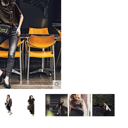
CLASSY.[クラッシィ]
Aug, 8, 2026
Mar,
BEAUTY
WEDDING
【シャネル】「ココ マドモアゼ
【トレンドの巻き
ル クラッシュ アプソリュ」の限
式ゲスト服の鉄板
定カフェが登場！世界観に没入
ンピ”は『スカー
できる体験型イベントが開催 |
正解！ | CLASSY.
CLASSY.[クラッシィ]
Aug, 5, 2026
Dec,
BEAUTY
WEDDING
忙しい毎日に「うるおいター
【結婚式お呼ばれ
ボ」を。新【SOFINA BASIC＋】
染む！上品で実用
のお手入れでうるおってなめら
ッグ」6選【アン
かな肌を目指す | CLASSY.[クラッ
イラー他】 | CLAS
シィ]
ィ]
Aug, 7, 2026
Aug,
BEAUTY
WEDDING
冷房・紫外線etc...「夏の隠れ乾
20万円台〜【カル
燥」を防ぐ【ベタつかない名品
ング４選】ラブ、トリ
クリーム】3選＜30代のベストコ
を『マリッジ』に
スメ＞ | CLASSY.[クラッシィ]
ます！ | CLASSY.