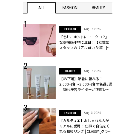
WEDDING
ALL
FASHION
BEAUTY
WEDDIN
 13, 2025
Aug, 7, 2026
FASHION
ブランドのリ
「それ、ホントにユニクロ？」
0代カップルの
な高揚感小物に注目！【女性誌
SSY.[クラッシ
スタッフのリアル買い３選】 |
CLASSY.[クラッシィ]
 30, 2026
Aug, 7, 2026
BEAUTY
リー】1つでも
【UV下地】酷暑に頼れる！
ポメラートの
2,000円台〜3,000円台の名品3選
シリーズに注
｜30代美容ライターが正直レビ
ッシィ]
ュー | CLASSY.[クラッシィ]
 16, 2026
Aug, 3, 2026
FASHION
はアリ？お呼
【カルティエ】おしゃれな人が
コーデ＆マナ
リアルに愛用！ 仕事で自信をく
Y.[クラッシィ]
れる相棒リング | CLASSY.[クラッ