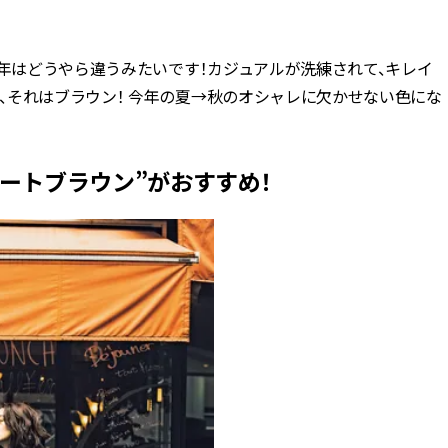
BEAUTY
今年はどうやら違うみたいです！カジュアルが洗練されて、キレイ
、それはブラウン！ 今年の夏→秋のオシャレに欠かせない色にな
Aug, 7, 2026
Aug,
BEAUTY
WEDDING
【UV下地】酷暑に頼れる！
【結婚指輪】人気
2,000円台〜3,000円台の名品3選
ング22選｜20〜3
｜30代美容ライターが正直レビ
エピソードも | CLA
ートブラウン”がおすすめ！
ュー | CLASSY.[クラッシィ]
ィ]
Sep, 25, 2025
Jun,
BEAUTY
WEDDING
マルジェラの“レプリカ”に新作
【一生ものジュエ
も！注目度急上昇の『フレグラ
存在感が際立つ！
ンス』５選 | CLASSY.[クラッシ
「トゥギャザー」
ィ]
目 | CLASSY.[クラ
Aug, 6, 2026
Feb,
BEAUTY
WEDDING
【ヘアアクセ6選】手抜きに見え
結婚式に黒ドレス
ない！アラサーのまとめ髪が垢
ばれで失敗しない
抜ける「即戦力アクセ」たち |
ーを解説 | CLASS