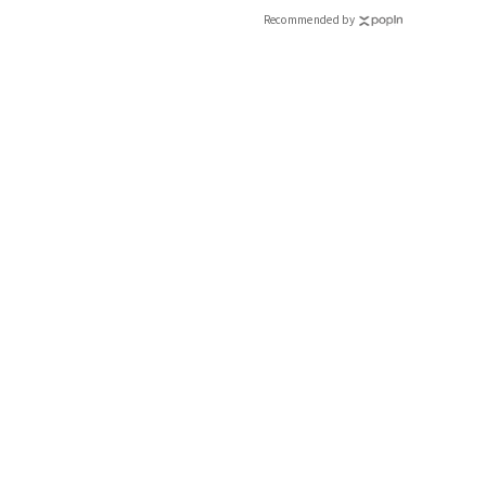
Recommended by
遊び心とメリハリをプラス！
大きめロゴも同系色なら大人も取り入れやすい。夏→秋に活躍
ウンをリンク。Ｔシャツ￥12,000（ザ ニューハウス／メゾン イ
ーティ＆ユース ユナイテッドアローズ 丸の内店）バッグ￥132,
青山店）サンダル￥29,000（ピッピシック／ベイジュ）ネックレス￥