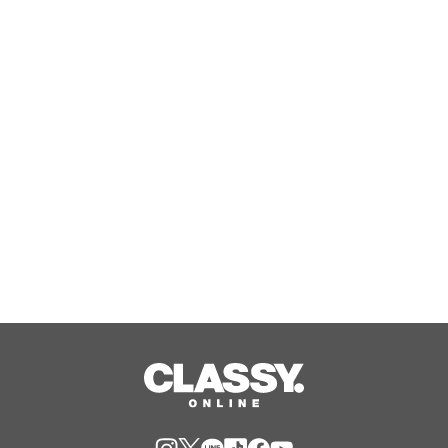
驚くほど軽い鋳物鍋「キャストライン
エアココット」 ティファール70周年を
記念した限定カラー「フレーズレッド
IHココット鍋 24cm」数量限定で発
Aug, 06, 2026
売！
エルモとクッキーモンスターが歌う新
曲などを通じてセサミストリートが子
どもたちのエモーショナル・ウェルビ
ーイングをサポート
Aug, 06, 2026