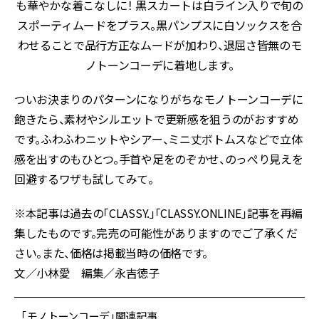
も華やかな着こなしに！ 黒スカートは白ライン入りで旬の
スポーティムードをプラス。黒パンプスに白ソックスを合
わせることで品行方正なムードが加わり、退屈さ皆無のモ
ノトーンコーデに着地します。
ついお決まりのパターンになりがちなモノトーンコーデに
飽きたら、素材やシルエットで更新感を狙うのがおすすめ
です。ふわふわニットやシアー、ミニ丈ボトムスなどで立体
感を出すのもひとつ。手首や足をのぞかせ、のっぺり見えを
回避するワザも試してみて。
※本記事は過去の「CLASSY.」「CLASSY.ONLINE」記事を再編
集したものです。完売の可能性がありますのでご了承くだ
さい。また、価格は掲載当時の価格です。
文／小林愛 編集／永吉徳子
「モノトーンコーデ」関連記事