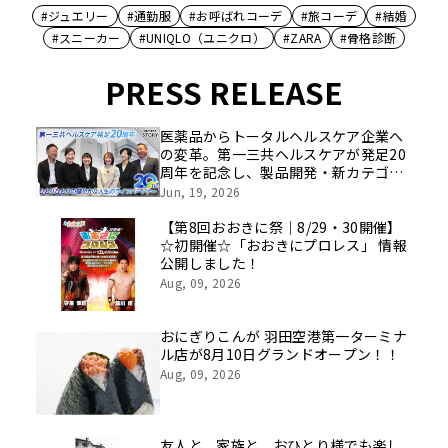
#ジュエリー
#通勤服
#お呼ばれコーデ
#旅コーデ
#結婚
#スニーカー
#UNIQLO（ユニクロ）
#ZARA
#骨格診断
PRESS RELEASE
医薬品からトータルヘルスケア企業へ
の変革。第一三共ヘルスケアが発足20
周年を記念し、製品開発・新カテゴリ
挑戦の舞台や旧社統合時のエピソード
Jun, 19, 2026
を社員の想いとともに振り返る特別映
像を公開！
【第8回おおきに祭｜8/29・30開催】
☆初開催☆「おおきにプロレス」 情報
公開しました！
Aug, 09, 2026
おにぎりこんが 羽田空港第一ターミナ
ル店が8月10日グランドオープン！！
Aug, 09, 2026
友人と、家族と、おひとり様でも楽し