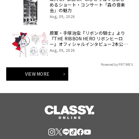
めるショート・コンサート「森の音楽
会」の魅力
Aug, 09, 2026
原案・手塚治虫『リボンの騎士』より
『THE RIBBON HERO リボンヒーロ
ー』オフィシャルインタビュー2本公
開！五十嵐祐貴監督ソロ＆五十嵐祐貴
Aug, 09, 2026
（監督）×望月けい（キャラクター原
案）対談
Powered by PR TIMES
VIEW MORE