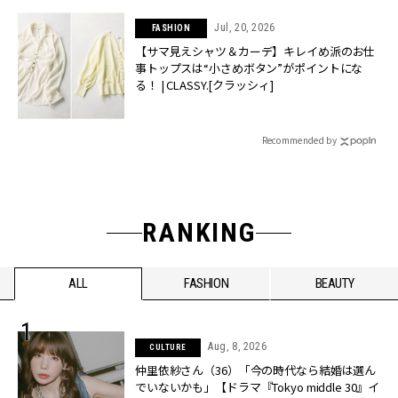
Jul, 20, 2026
FASHION
【サマ見えシャツ＆カーデ】キレイめ派のお仕
事トップスは“小さめボタン”がポイントにな
る！ | CLASSY.[クラッシィ]
Recommended by
RANKING
ALL
FASHION
BEAUTY
Aug, 8, 2026
CULTURE
仲里依紗さん（36）「今の時代なら結婚は選ん
でいないかも」【ドラマ『Tokyo middle 30』イ