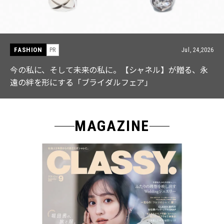
FASHION
PR
Jul, 15,2026
【ICB】人気インフルエンサーと共同制作! 週5で着たく
なる「名品ブラウス」２選
MAGAZINE