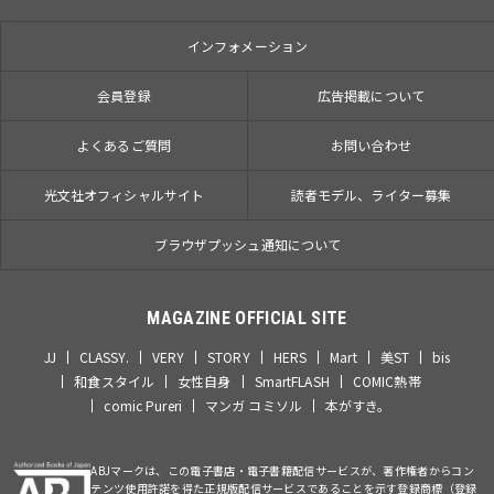
インフォメーション
会員登録
広告掲載について
よくあるご質問
お問い合わせ
光文社オフィシャルサイト
読者モデル、ライター募集
ブラウザプッシュ通知について
MAGAZINE OFFICIAL SITE
JJ
CLASSY.
VERY
STORY
HERS
Mart
美ST
bis
和食スタイル
女性自身
SmartFLASH
COMIC熱帯
comic Pureri
マンガ コミソル
本がすき。
ABJマークは、この電子書店・電子書籍配信サービスが、著作権者からコン
テンツ使用許諾を得た正規版配信サービスであることを示す登録商標（登録