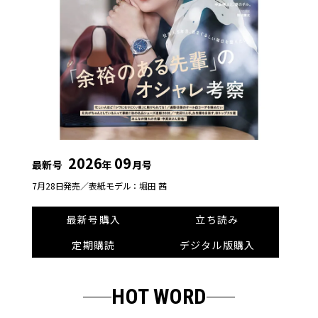
2026
09
最新号
年
月号
7月28日発売／
表紙モデル：堀田 茜
最新号購入
立ち読み
定期購読
デジタル版購入
HOT WORD