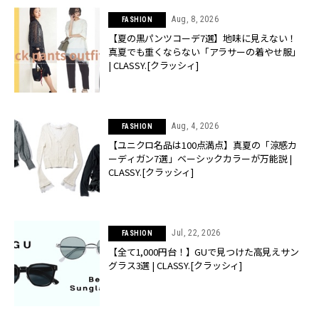
Aug, 8, 2026
FASHION
【夏の黒パンツコーデ7選】地味に見えない！
真夏でも重くならない「アラサーの着やせ服」
| CLASSY.[クラッシィ]
Aug, 4, 2026
FASHION
【ユニクロ名品は100点満点】真夏の「涼感カ
ーディガン7選」ベーシックカラーが万能説 |
CLASSY.[クラッシィ]
Jul, 22, 2026
FASHION
【全て1,000円台！】GUで見つけた高見えサン
グラス3選 | CLASSY.[クラッシィ]